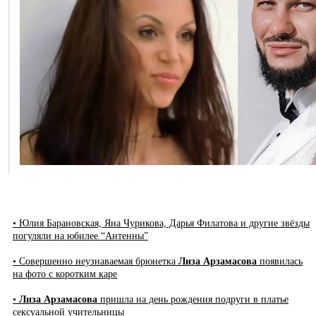
• Юлия Барановская, Яна Чурикова, Дарья Филатова и другие звёзды
погуляли на юбилее “Антенны”
• Совершенно неузнаваемая брюнетка
Лиза Арзамасова
появилась
на фото с коротким каре
•
Лиза Арзамасова
пришла на день рождения подруги в платье
сексуальной учительницы