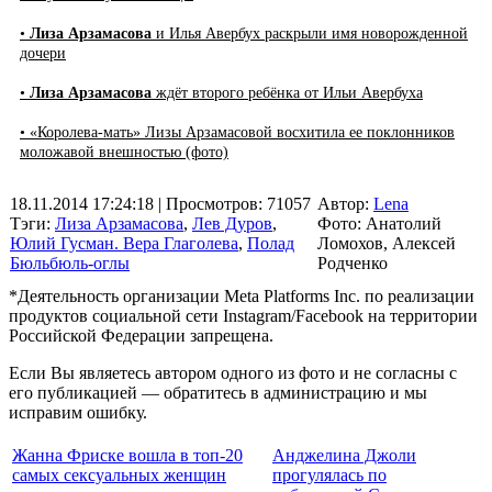
•
Лиза Арзамасова
и Илья Авербух раскрыли имя новорожденной
дочери
•
Лиза Арзамасова
ждёт второго ребёнка от Ильи Авербуха
• «Королева-мать» Лизы Арзамасовой восхитила ее поклонников
моложавой внешностью (фото)
18.11.2014 17:24:18
| Просмотров: 71057
Автор:
Lena
Тэги:
Лиза Арзамасова
,
Лев Дуров
,
Фото: Анатолий
Юлий Гусман. Вера Глаголева
,
Полад
Ломохов, Алексей
Бюльбюль-оглы
Родченко
*Деятельность организации Meta Platforms Inc. по реализации
продуктов социальной сети Instagram/Facebook на территории
Российской Федерации запрещена.
Если Вы являетесь автором одного из фото и не согласны с
его публикацией — обратитесь в администрацию и мы
исправим ошибку.
Жанна Фриске вошла в топ-20
Анджелина Джоли
самых сексуальных женщин
прогулялась по