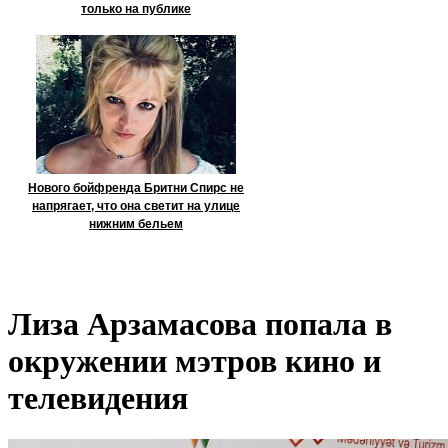
только на публике
Нового бойфренда Бритни Спирс не
напрягает, что она светит на улице
нижним бельем
Лиза Арзамасова попала в
окружении мэтров кино и
телевидения