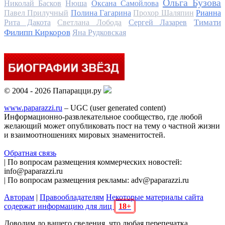
Ольга Бузова
Николай Басков
Нюша
Оксана Самойлова
Павел Прилучный
Полина Гагарина
Прохор Шаляпин
Рианна
Тимати
Рита Дакота
Светлана Лобода
Сергей Лазарев
Филипп Киркоров
Яна Рудковская
© 2004 - 2026 Папарацци.ру
www.paparazzi.ru
– UGC (user generated content)
Информационно-развлекательное сообщество, где любой
желающий может опубликовать пост на тему о частной жизни
и взаимоотношениях мировых знаменитостей.
Обратная связь
| По вопросам размещения коммерческих новостей:
info@paparazzi.ru
| По вопросам размещения рекламы: adv@paparazzi.ru
Авторам
|
Правообладателям
Некоторые материалы сайта
содержат информацию для лиц
18+
Доводим до вашего сведения, что любая перепечатка