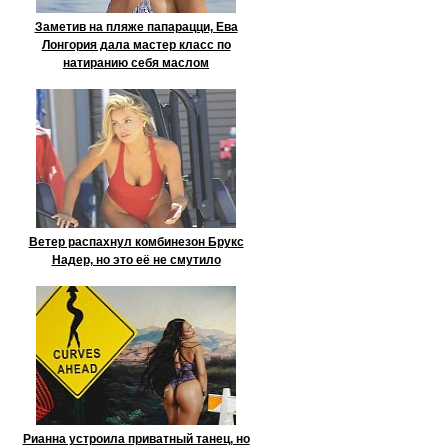
Заметив на пляже папарацци, Ева
Лонгория дала мастер класс по
натиранию себя маслом
Ветер распахнул комбинезон Брукс
Надер, но это её не смутило
Рианна устроила приватный танец, но