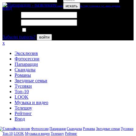
искать
вход
Логин:
Пароль:
Запомнить меня
Забыли пароль?
войти
x
Эксклюзив
Фотосессии
Папарацци
Скандалы
Романы
Звездные семьи
Тусовки
Топ-10
LOOK
Музыка и видео
Телешоу
Рейтинг
Вход
Эксклюзив
Фотосессии
Папарацци
Скандалы
Романы
Звездные семьи
Тусовки
Топ-10
LOOK
Музыка и видео
Телешоу
Рейтинг