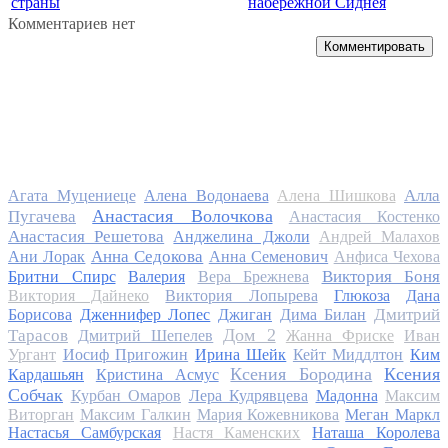
страны
набережной Сиднея
Комментариев нет
Комментировать
Алла
Агата Муцениеце
Алена Водонаева
Алена Шишкова
Анастасия Волочкова
Пугачева
Анастасия Костенко
Анастасия Решетова
Анджелина Джоли
Андрей Малахов
Анна Седокова
Ани Лорак
Анна Семенович
Анфиса Чехова
Виктория Боня
Бритни Спирс
Валерия
Вера Брежнева
Виктория Дайнеко
Виктория Лопырева
Глюкоза
Дана
Дмитрий
Борисова
Дженнифер Лопес
Джиган
Дима Билан
Дом 2
Тарасов
Дмитрий Шепелев
Жанна Фриске
Иван
Ургант
Иосиф Пригожин
Ирина Шейк
Кейт Миддлтон
Ким
Ксения Бородина
Ксения
Кардашьян
Кристина Асмус
Собчак
Курбан Омаров
Лера Кудрявцева
Мадонна
Максим
Виторган
Максим Галкин
Мария Кожевникова
Меган Маркл
Настасья Самбурская
Настя Каменских
Наташа Королева