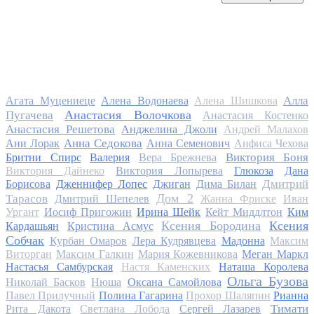
Алла
Агата Муцениеце
Алена Водонаева
Алена Шишкова
Анастасия Волочкова
Пугачева
Анастасия Костенко
Анастасия Решетова
Анджелина Джоли
Андрей Малахов
Анна Седокова
Ани Лорак
Анна Семенович
Анфиса Чехова
Виктория Боня
Бритни Спирс
Валерия
Вера Брежнева
Виктория Дайнеко
Виктория Лопырева
Глюкоза
Дана
Дмитрий
Борисова
Дженнифер Лопес
Джиган
Дима Билан
Дом 2
Тарасов
Дмитрий Шепелев
Жанна Фриске
Иван
Ургант
Иосиф Пригожин
Ирина Шейк
Кейт Миддлтон
Ким
Ксения Бородина
Ксения
Кардашьян
Кристина Асмус
Собчак
Курбан Омаров
Лера Кудрявцева
Мадонна
Максим
Виторган
Максим Галкин
Мария Кожевникова
Меган Маркл
Настасья Самбурская
Настя Каменских
Наташа Королева
Ольга Бузова
Николай Басков
Нюша
Оксана Самойлова
Павел Прилучный
Полина Гагарина
Прохор Шаляпин
Рианна
Тимати
Рита Дакота
Светлана Лобода
Сергей Лазарев