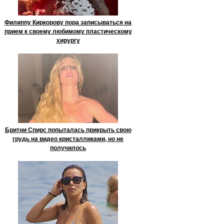
Филиппу Киркорову пора записываться на
прием к своему любимому пластическому
хирургу
Бритни Спирс попыталась прикрыть свою
грудь на видео кристалликами, но не
получилось