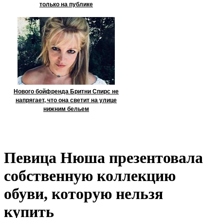
только на публике
Нового бойфренда Бритни Спирс не
напрягает, что она светит на улице
нижним бельем
Певица Нюша презентовала
собственную коллекцию
обуви, которую нельзя
купить