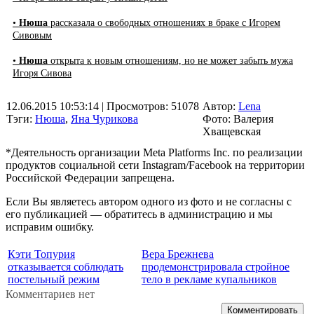
•
Нюша
рассказала о свободных отношениях в браке с Игорем
Сивовым
•
Нюша
открыта к новым отношениям, но не может забыть мужа
Игоря Сивова
12.06.2015 10:53:14
| Просмотров: 51078
Автор:
Lena
Тэги:
Нюша
,
Яна Чурикова
Фото: Валерия
Хващевская
*Деятельность организации Meta Platforms Inc. по реализации
продуктов социальной сети Instagram/Facebook на территории
Российской Федерации запрещена.
Если Вы являетесь автором одного из фото и не согласны с
его публикацией — обратитесь в администрацию и мы
исправим ошибку.
Кэти Топурия
Вера Брежнева
отказывается соблюдать
продемонстрировала стройное
постельный режим
тело в рекламе купальников
Комментариев нет
Комментировать