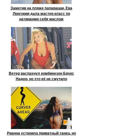
Заметив на пляже папарацци, Ева
Лонгория дала мастер класс по
натиранию себя маслом
Ветер распахнул комбинезон Брукс
Надер, но это её не смутило
Рианна устроила приватный танец, но