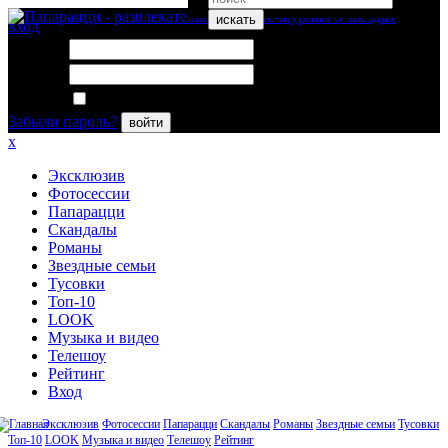
искать
вход
Логин:
Пароль:
Запомнить меня
Забыли пароль?
войти
x
Эксклюзив
Фотосессии
Папарацци
Скандалы
Романы
Звездные семьи
Тусовки
Топ-10
LOOK
Музыка и видео
Телешоу
Рейтинг
Вход
Эксклюзив
Фотосессии
Папарацци
Скандалы
Романы
Звездные семьи
Тусовки
Топ-10
LOOK
Музыка и видео
Телешоу
Рейтинг