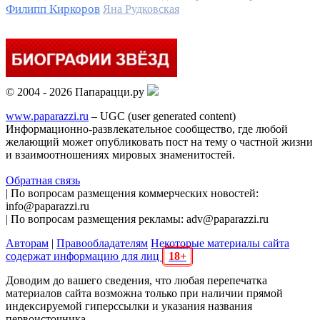
Филипп Киркоров
Яна Рудковская
© 2004 - 2026 Папарацци.ру
www.paparazzi.ru
– UGC (user generated content)
Информационно-развлекательное сообщество, где любой
желающий может опубликовать пост на тему о частной жизни
и взаимоотношениях мировых знаменитостей.
Обратная связь
| По вопросам размещения коммерческих новостей:
info@paparazzi.ru
| По вопросам размещения рекламы: adv@paparazzi.ru
Авторам
|
Правообладателям
Некоторые материалы сайта
содержат информацию для лиц
18+
Доводим до вашего сведения, что любая перепечатка
материалов сайта возможна только при наличии прямой
индексируемой гиперссылки и указания названия
первоисточника.