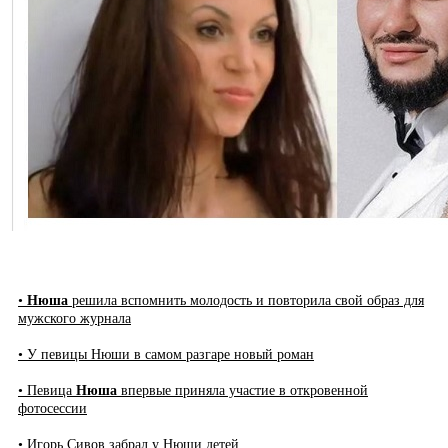
•
Нюша
решила вспомнить молодость и повторила свой образ для
мужского журнала
• У певицы Нюши в самом разгаре новый роман
• Певица
Нюша
впервые приняла участие в откровенной
фотосессии
• Игорь Сивов забрал у Нюши детей