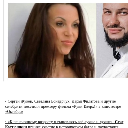
• Сергей Жуков, Светлана Бондарчук, Дарья Филатова и другие
селебрити посетили премьеру фильма «Руки Вверх!» в кинотеатре
«Октябрь»
• «К пенсионному возрасту я становлюсь всё лучше и лучше»:
Стас
Костюшкин
принял участие в историческом батле и похвастался