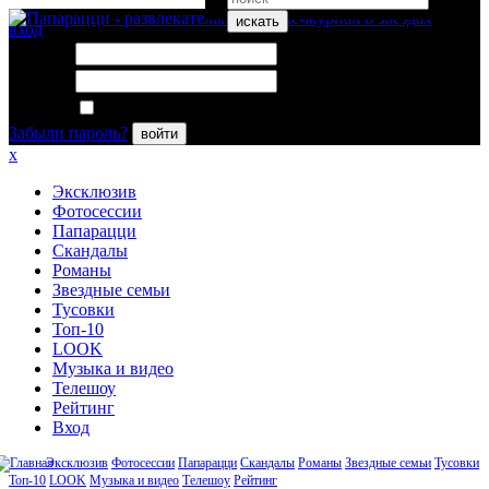
искать
вход
Логин:
Пароль:
Запомнить меня
Забыли пароль?
войти
x
Эксклюзив
Фотосессии
Папарацци
Скандалы
Романы
Звездные семьи
Тусовки
Топ-10
LOOK
Музыка и видео
Телешоу
Рейтинг
Вход
Эксклюзив
Фотосессии
Папарацци
Скандалы
Романы
Звездные семьи
Тусовки
Топ-10
LOOK
Музыка и видео
Телешоу
Рейтинг