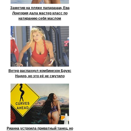
Заметив на пляже папарацци, Ева
Лонгория дала мастер класс по
натиранию себя маслом
Ветер распахнул комбинезон Брукс
Надер, но это её не смутило
Рианна устроила приватный танец, но