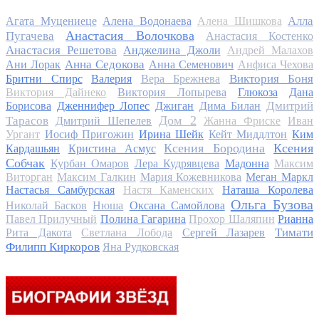
Алла
Агата Муцениеце
Алена Водонаева
Алена Шишкова
Анастасия Волочкова
Пугачева
Анастасия Костенко
Анастасия Решетова
Анджелина Джоли
Андрей Малахов
Анна Седокова
Ани Лорак
Анна Семенович
Анфиса Чехова
Виктория Боня
Бритни Спирс
Валерия
Вера Брежнева
Виктория Дайнеко
Виктория Лопырева
Глюкоза
Дана
Дмитрий
Борисова
Дженнифер Лопес
Джиган
Дима Билан
Дом 2
Тарасов
Дмитрий Шепелев
Жанна Фриске
Иван
Ургант
Иосиф Пригожин
Ирина Шейк
Кейт Миддлтон
Ким
Ксения Бородина
Ксения
Кардашьян
Кристина Асмус
Собчак
Курбан Омаров
Лера Кудрявцева
Мадонна
Максим
Виторган
Максим Галкин
Мария Кожевникова
Меган Маркл
Настасья Самбурская
Настя Каменских
Наташа Королева
Ольга Бузова
Николай Басков
Нюша
Оксана Самойлова
Павел Прилучный
Полина Гагарина
Прохор Шаляпин
Рианна
Тимати
Рита Дакота
Светлана Лобода
Сергей Лазарев
Филипп Киркоров
Яна Рудковская