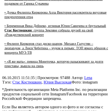
подарком от Гарика Сукачева
• Дочка Филиппа Киркорова Алла Виктория рассекретила вкусовые
предпочтения отца
• Беременная Вика Дейнеко, игривая Юлия Савичева и брутальный
Стас Костюшкин
: группа Земляне собрала друзей на свой
«Рождественский концерт
• Филипп Киркоров стал диско-шаром, Михаил Галустян –
леопардом, а Люся Чеботина – чудом в перьях: ТОП ярких образов с
концерта МУЗ-ТВ
• «Я же мать»: певица Монеточка, которую разыскивают за долги
приставы, вышла на связь
06.10.2015 11:51:35
| Просмотров: 97488
Автор:
Lena
Тэги:
Стас Костюшкин
,
Юлия Высоцкая
Фото: instagram
*Деятельность организации Meta Platforms Inc. по реализации
продуктов социальной сети Instagram/Facebook на территории
Российской Федерации запрещена.
Если Вы являетесь автором одного из фото и не согласны с