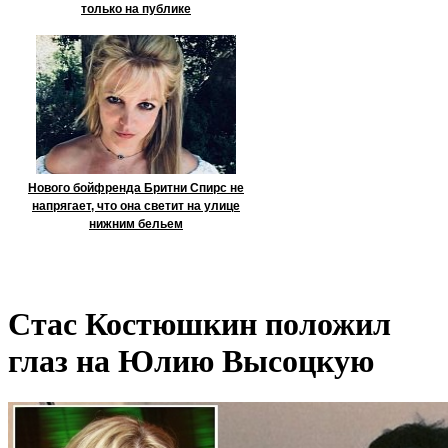
только на публике
Нового бойфренда Бритни Спирс не
напрягает, что она светит на улице
нижним бельем
Стас Костюшкин положил
глаз на Юлию Высоцкую