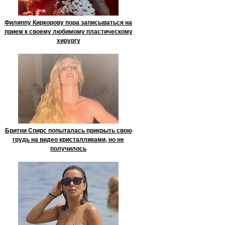
Филиппу Киркорову пора записываться на
прием к своему любимому пластическому
хирургу
Бритни Спирс попыталась прикрыть свою
грудь на видео кристалликами, но не
получилось