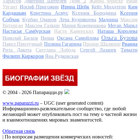
Дом 2
Тарасов
Дмитрий Шепелев
Жанна Фриске
Иван
Ургант
Иосиф Пригожин
Ирина Шейк
Кейт Миддлтон
Ким
Ксения Бородина
Ксения
Кардашьян
Кристина Асмус
Собчак
Курбан Омаров
Лера Кудрявцева
Мадонна
Максим
Виторган
Максим Галкин
Мария Кожевникова
Меган Маркл
Настасья Самбурская
Настя Каменских
Наташа Королева
Ольга Бузова
Николай Басков
Нюша
Оксана Самойлова
Павел Прилучный
Полина Гагарина
Прохор Шаляпин
Рианна
Тимати
Рита Дакота
Светлана Лобода
Сергей Лазарев
Филипп Киркоров
Яна Рудковская
© 2004 - 2026 Папарацци.ру
www.paparazzi.ru
– UGC (user generated content)
Информационно-развлекательное сообщество, где любой
желающий может опубликовать пост на тему о частной жизни
и взаимоотношениях мировых знаменитостей.
Обратная связь
| По вопросам размещения коммерческих новостей: