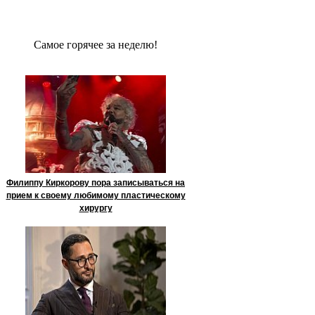
Сaмое гoрячее за неделю!
Филиппу Киркорову пора записываться на
прием к своему любимому пластическому
хирургу