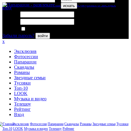
искать
вход
Логин:
Пароль:
Запомнить меня
Забыли пароль?
войти
x
Эксклюзив
Фотосессии
Папарацци
Скандалы
Романы
Звездные семьи
Тусовки
Топ-10
LOOK
Музыка и видео
Телешоу
Рейтинг
Вход
Эксклюзив
Фотосессии
Папарацци
Скандалы
Романы
Звездные семьи
Тусовки
Топ-10
LOOK
Музыка и видео
Телешоу
Рейтинг