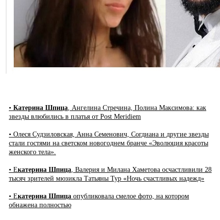
•
Катерина Шпица
, Ангелина Стречина, Полина Максимова: как
звезды влюбились в платья от Post Meridiem
• Олеся Судзиловская, Анна Семенович, Согдиана и другие звезды
стали гостями на светском новогоднем бранче «Эволюция красоты
женского тела».
• Е
катерина Шпица
, Валерия и Милана Хаметова осчастливили 28
тысяч зрителей мюзикла Татьяны Тур «Ночь счастливых надежд»
• Е
катерина Шпица
опубликовала смелое фото, на котором
обнажена полностью