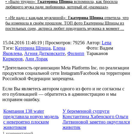
• «Было трудно»: Е
катерина Шпица
вспомнила, как бросила
любящего мужа ради любовника, который её «размазал»
• «Не надо с каждым мужчиной»: Е
катерина Шпица
ответила, что
бы изменила в своём прошлом. ТОП фото Екатерины Шпицы из
постельных сцен, актриса любит придушить мужика в момент ...
15.04.2016 11:46:19
| Просмотров: 79256
Автор:
Lena
Тэги:
Катерина Шпица
,
Елена
Фото: Вадим
Яковлева
,
Агния Дитковските
,
Филипп
Тараканов
Киркоров
,
Ани Лорак
*Деятельность организации Meta Platforms Inc. по реализации
продуктов социальной сети Instagram/Facebook на территории
Российской Федерации запрещена.
Если Вы являетесь автором одного из фото и не согласны с
его публикацией — обратитесь в администрацию и мы
исправим ошибку.
Компания 138 water
У беременной супруги
представила новую модель
Константина Хабенского Ольги
с невероятно плоским
Литвиновой заметно округлился
животиком
животик
1 комментарий