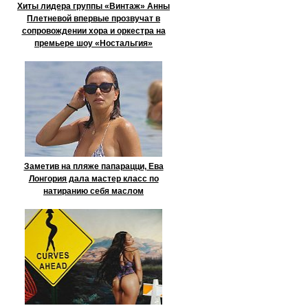
Хиты лидера группы «Винтаж» Анны
Плетневой впервые прозвучат в
сопровождении хора и оркестра на
премьере шоу «Ностальгия»
Заметив на пляже папарацци, Ева
Лонгория дала мастер класс по
натиранию себя маслом