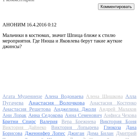
Комментировать
АНОНИМ
16.4.2016 0:12
Мальчики в костюмах, значит Шпица ближе к стилю
мероприятия. Где Нюша и Яковлева берут такие жуткие
джинсы?
Алла
Агата Муцениеце
Алена Водонаева
Алена Шишкова
Анастасия Волочкова
Пугачева
Анастасия Костенко
Анастасия Решетова
Анджелина Джоли
Андрей Малахов
Анна Седокова
Ани Лорак
Анна Семенович
Анфиса Чехова
Виктория Боня
Бритни Спирс
Валерия
Вера Брежнева
Виктория Дайнеко
Виктория Лопырева
Глюкоза
Дана
Дмитрий
Борисова
Дженнифер Лопес
Джиган
Дима Билан