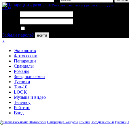
вход
Логин:
Пароль:
Запомнить меня
Забыли пароль?
войти
x
Эксклюзив
Фотосессии
Папарацци
Скандалы
Романы
Звездные семьи
Тусовки
Топ-10
LOOK
Музыка и видео
Телешоу
Рейтинг
Вход
Эксклюзив
Фотосессии
Папарацци
Скандалы
Романы
Звездные семьи
Тусовки
Т