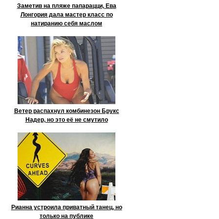
Заметив на пляже папарацци, Ева
Лонгория дала мастер класс по
натиранию себя маслом
Ветер распахнул комбинезон Брукс
Надер, но это её не смутило
Рианна устроила приватный танец, но
только на публике