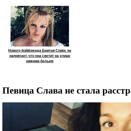
Нового бойфренда Бритни Спирс не
напрягает, что она светит на улице
нижним бельем
Певица Слава не стала расстр