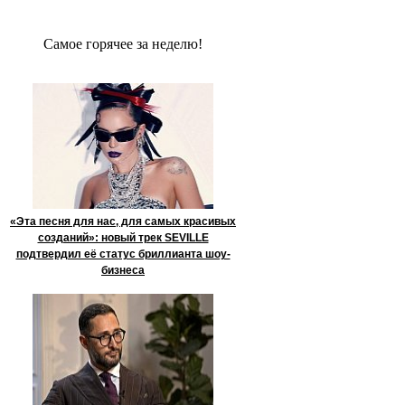
Сaмое гoрячее за неделю!
«Эта песня для нас, для самых красивых
созданий»: новый трек SEVILLE
подтвердил её статус бриллианта шоу-
бизнеса