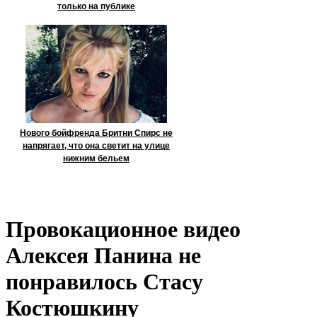
только на публике
Нового бойфренда Бритни Спирс не
напрягает, что она светит на улице
нижним бельем
Провокационное видео
Алексея Панина не
понравилось Стасу
Костюшкину