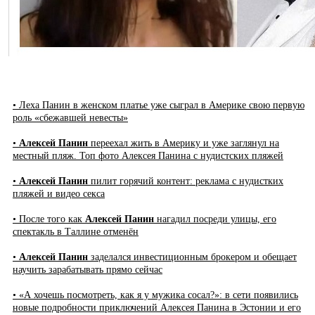
• Леха Панин в женском платье уже сыграл в Америке свою первую
роль «сбежавшей невесты»
•
Алексей Панин
переехал жить в Америку и уже заглянул на
местный пляж. Топ фото Алексея Панина с нудистских пляжей
•
Алексей Панин
пилит горячий контент: реклама с нудистких
пляжей и видео секса
• После того как
Алексей Панин
нагадил посреди улицы, его
спектакль в Таллине отменён
•
Алексей Панин
заделался инвестиционным брокером и обещает
научить зарабатывать прямо сейчас
• «А хочешь посмотреть, как я у мужика сосал?»: в сети появились
новые подробности приключений Алексея Панина в Эстонии и его