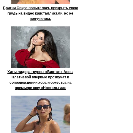
Бритни Спирс попыталась прикрыть свою
грудь на видео кристалликами, но не
получилось
Хиты лидера группы «Винтаж» Анны
Плетневой впервые прозвучат в
сопровождении хора и оркестра на
премьере шоу «Ностальгия»