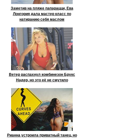
Заметив на пляже папарацци, Ева
Лонгория дала мастер класс по
натиранию себя маслом
Ветер распахнул комбинезон Брукс
Надер, но это её не смутило
Рианна устроила приватный танец, но