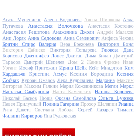
Алла
Агата Муцениеце
Алена Водонаева
Алена Шишкова
Анастасия Волочкова
Пугачева
Анастасия Костенко
Анастасия Решетова
Анджелина Джоли
Андрей Малахов
Анна Седокова
Ани Лорак
Анна Семенович
Анфиса Чехова
Виктория Боня
Бритни Спирс
Валерия
Вера Брежнева
Виктория Дайнеко
Виктория Лопырева
Глюкоза
Дана
Дмитрий
Борисова
Дженнифер Лопес
Джиган
Дима Билан
Дом 2
Тарасов
Дмитрий Шепелев
Жанна Фриске
Иван
Ургант
Иосиф Пригожин
Ирина Шейк
Кейт Миддлтон
Ким
Ксения Бородина
Ксения
Кардашьян
Кристина Асмус
Собчак
Курбан Омаров
Лера Кудрявцева
Мадонна
Максим
Виторган
Максим Галкин
Мария Кожевникова
Меган Маркл
Настасья Самбурская
Настя Каменских
Наташа Королева
Ольга Бузова
Николай Басков
Нюша
Оксана Самойлова
Павел Прилучный
Полина Гагарина
Прохор Шаляпин
Рианна
Тимати
Рита Дакота
Светлана Лобода
Сергей Лазарев
Филипп Киркоров
Яна Рудковская