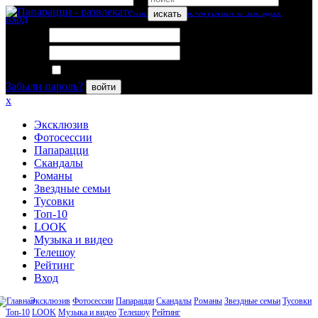
искать
вход
Логин:
Пароль:
Запомнить меня
Забыли пароль?
войти
x
Эксклюзив
Фотосессии
Папарацци
Скандалы
Романы
Звездные семьи
Тусовки
Топ-10
LOOK
Музыка и видео
Телешоу
Рейтинг
Вход
Эксклюзив
Фотосессии
Папарацци
Скандалы
Романы
Звездные семьи
Тусовки
Топ-10
LOOK
Музыка и видео
Телешоу
Рейтинг