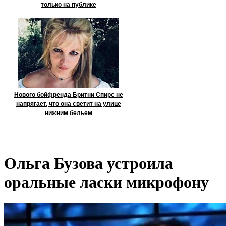
только на публике
Нового бойфренда Бритни Спирс не
напрягает, что она светит на улице
нижним бельем
Ольга Бузова устроила
оральные ласки микрофону