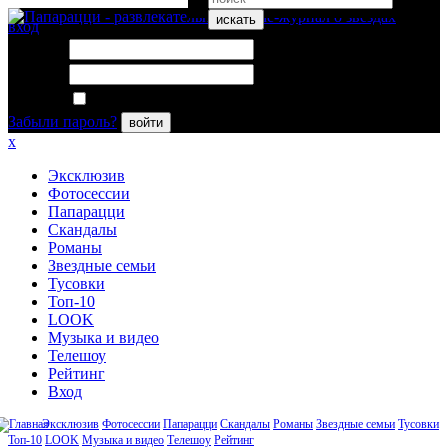
искать
вход
Логин:
Пароль:
Запомнить меня
Забыли пароль?
войти
x
Эксклюзив
Фотосессии
Папарацци
Скандалы
Романы
Звездные семьи
Тусовки
Топ-10
LOOK
Музыка и видео
Телешоу
Рейтинг
Вход
Эксклюзив
Фотосессии
Папарацци
Скандалы
Романы
Звездные семьи
Тусовки
Топ-10
LOOK
Музыка и видео
Телешоу
Рейтинг