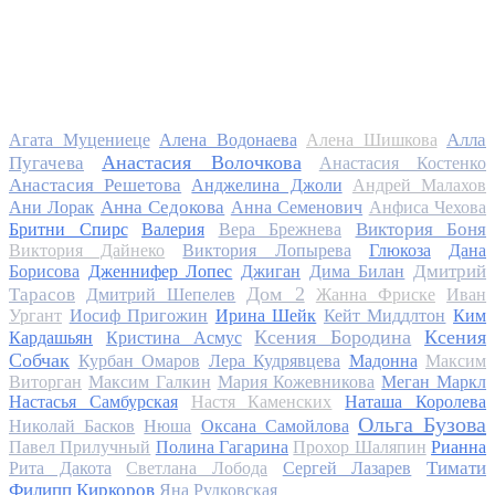
Алла
Агата Муцениеце
Алена Водонаева
Алена Шишкова
Анастасия Волочкова
Пугачева
Анастасия Костенко
Анастасия Решетова
Анджелина Джоли
Андрей Малахов
Анна Седокова
Ани Лорак
Анна Семенович
Анфиса Чехова
Виктория Боня
Бритни Спирс
Валерия
Вера Брежнева
Виктория Дайнеко
Виктория Лопырева
Глюкоза
Дана
Дмитрий
Борисова
Дженнифер Лопес
Джиган
Дима Билан
Дом 2
Тарасов
Дмитрий Шепелев
Жанна Фриске
Иван
Ургант
Иосиф Пригожин
Ирина Шейк
Кейт Миддлтон
Ким
Ксения Бородина
Ксения
Кардашьян
Кристина Асмус
Собчак
Курбан Омаров
Лера Кудрявцева
Мадонна
Максим
Виторган
Максим Галкин
Мария Кожевникова
Меган Маркл
Настасья Самбурская
Настя Каменских
Наташа Королева
Ольга Бузова
Николай Басков
Нюша
Оксана Самойлова
Павел Прилучный
Полина Гагарина
Прохор Шаляпин
Рианна
Тимати
Рита Дакота
Светлана Лобода
Сергей Лазарев
Филипп Киркоров
Яна Рудковская