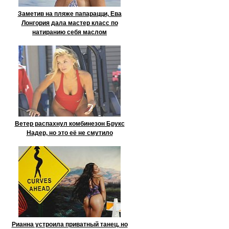
Заметив на пляже папарацци, Ева
Лонгория дала мастер класс по
натиранию себя маслом
Ветер распахнул комбинезон Брукс
Надер, но это её не смутило
Рианна устроила приватный танец, но