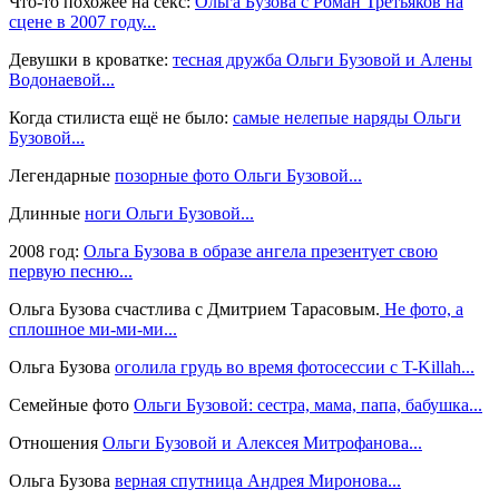
Что-то похожее на секс:
Ольга Бузова с Роман Третьяков на
сцене в 2007 году...
Девушки в кроватке:
тесная дружба Ольги Бузовой и Алены
Водонаевой...
Когда стилиста ещё не было:
самые нелепые наряды Ольги
Бузовой...
Легендарные
позорные фото Ольги Бузовой...
Длинные
ноги Ольги Бузовой...
2008 год:
Ольга Бузова в образе ангела презентует свою
первую песню...
Ольга Бузова счастлива с Дмитрием Тарасовым.
Не фото, а
сплошное ми-ми-ми...
Ольга Бузова
оголила грудь во время фотосессии с T-Killah...
Семейные фото
Ольги Бузовой: сестра, мама, папа, бабушка...
Отношения
Ольги Бузовой и Алексея Митрофанова...
Ольга Бузова
верная спутница Андрея Миронова...