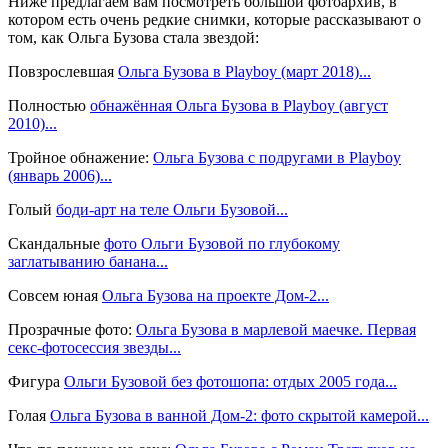
Ниже предлагаем вам посмотреть большой фотоархив, в
котором есть очень редкие снимки, которые рассказывают о
том, как Ольга Бузова стала звездой:
Повзрослевшая
Ольга Бузова в Playboy (март 2018)...
Полностью
обнажённая Ольга Бузова в Playboy (август
2010)...
Тройное обнажение:
Ольга Бузова с подругами в Playboy
(январь 2006)...
Голый
боди-арт на теле Ольги Бузовой...
Скандальные
фото Ольги Бузовой по глубокому
заглатыванию банана...
Совсем юная
Ольга Бузова на проекте Дом-2...
Прозрачные фото:
Ольга Бузова в марлевой маечке. Первая
секс-фотосессия звезды...
Фигура
Ольги Бузовой без фотошопа: отдых 2005 года...
Голая
Ольга Бузова в ванной Дом-2: фото скрытой камерой...