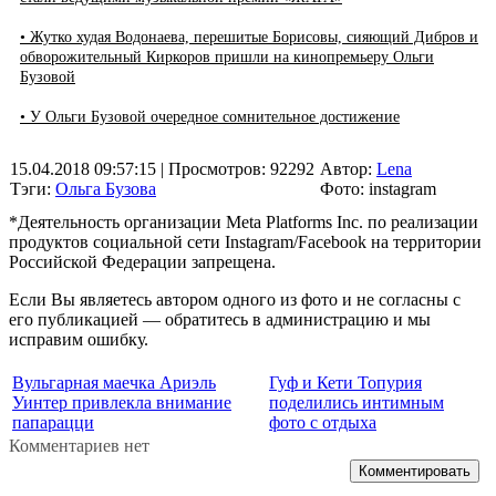
• Жутко худая Водонаева, перешитые Борисовы, сияющий Дибров и
обворожительный Киркоров пришли на кинопремьеру Ольги
Бузовой
• У Ольги Бузовой очередное сомнительное достижение
15.04.2018 09:57:15
| Просмотров: 92292
Автор:
Lena
Тэги:
Ольга Бузова
Фото: instagram
*Деятельность организации Meta Platforms Inc. по реализации
продуктов социальной сети Instagram/Facebook на территории
Российской Федерации запрещена.
Если Вы являетесь автором одного из фото и не согласны с
его публикацией — обратитесь в администрацию и мы
исправим ошибку.
Вульгарная маечка Ариэль
Гуф и Кети Топурия
Уинтер привлекла внимание
поделились интимным
папарацци
фото с отдыха
Комментариев нет
Комментировать