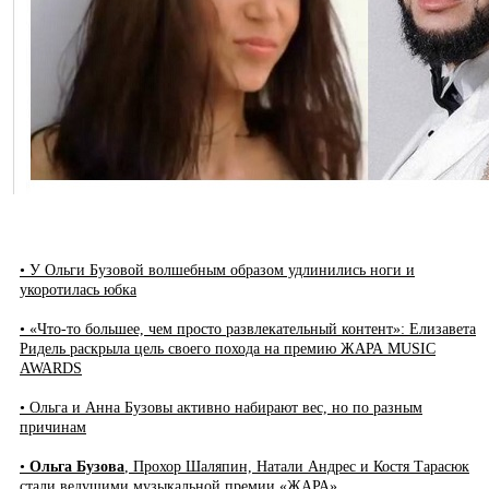
• У Ольги Бузовой волшебным образом удлинились ноги и
укоротилась юбка
• «Что-то большее, чем просто развлекательный контент»: Елизавета
Ридель раскрыла цель своего похода на премию ЖАРА MUSIC
AWARDS
• Ольга и Анна Бузовы активно набирают вес, но по разным
причинам
•
Ольга Бузова
, Прохор Шаляпин, Натали Андрес и Костя Тарасюк
стали ведущими музыкальной премии «ЖАРА»