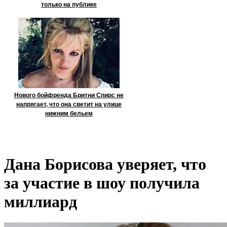
только на публике
Нового бойфренда Бритни Спирс не
напрягает, что она светит на улице
нижним бельем
Дана Борисова уверяет, что
за участие в шоу получила
миллиард