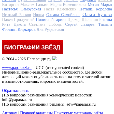
Виторган
Максим Галкин
Мария Кожевникова
Меган Маркл
Настасья Самбурская
Настя Каменских
Наташа Королева
Ольга Бузова
Николай Басков
Нюша
Оксана Самойлова
Павел Прилучный
Полина Гагарина
Прохор Шаляпин
Рианна
Тимати
Рита Дакота
Светлана Лобода
Сергей Лазарев
Филипп Киркоров
Яна Рудковская
© 2004 - 2026 Папарацци.ру
www.paparazzi.ru
– UGC (user generated content)
Информационно-развлекательное сообщество, где любой
желающий может опубликовать пост на тему о частной жизни
и взаимоотношениях мировых знаменитостей.
Обратная связь
| По вопросам размещения коммерческих новостей:
info@paparazzi.ru
| По вопросам размещения рекламы: adv@paparazzi.ru
Авторам
|
Правообладателям
Некоторые материалы сайта