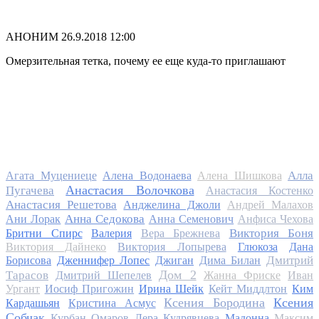
АНОНИМ
26.9.2018 12:00
Омерзительная тетка, почему ее еще куда-то приглашают
Алла
Агата Муцениеце
Алена Водонаева
Алена Шишкова
Анастасия Волочкова
Пугачева
Анастасия Костенко
Анастасия Решетова
Анджелина Джоли
Андрей Малахов
Анна Седокова
Ани Лорак
Анна Семенович
Анфиса Чехова
Виктория Боня
Бритни Спирс
Валерия
Вера Брежнева
Виктория Дайнеко
Виктория Лопырева
Глюкоза
Дана
Дмитрий
Борисова
Дженнифер Лопес
Джиган
Дима Билан
Дом 2
Тарасов
Дмитрий Шепелев
Жанна Фриске
Иван
Ургант
Иосиф Пригожин
Ирина Шейк
Кейт Миддлтон
Ким
Ксения Бородина
Ксения
Кардашьян
Кристина Асмус
Собчак
Курбан Омаров
Лера Кудрявцева
Мадонна
Максим