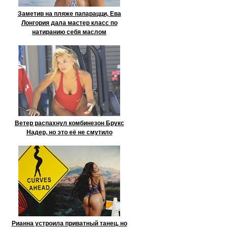
Заметив на пляже папарацци, Ева
Лонгория дала мастер класс по
натиранию себя маслом
Ветер распахнул комбинезон Брукс
Надер, но это её не смутило
Рианна устроила приватный танец, но