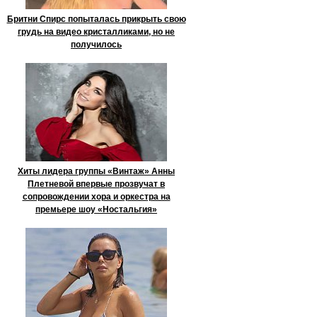
Бритни Спирс попыталась прикрыть свою
грудь на видео кристалликами, но не
получилось
Хиты лидера группы «Винтаж» Анны
Плетневой впервые прозвучат в
сопровождении хора и оркестра на
премьере шоу «Ностальгия»