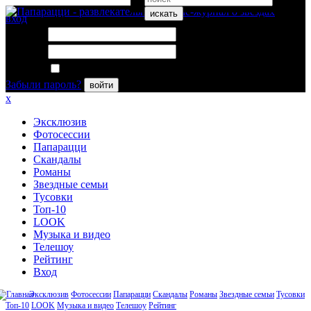
искать
вход
Логин:
Пароль:
Запомнить меня
Забыли пароль?
войти
x
Эксклюзив
Фотосессии
Папарацци
Скандалы
Романы
Звездные семьи
Тусовки
Топ-10
LOOK
Музыка и видео
Телешоу
Рейтинг
Вход
Эксклюзив
Фотосессии
Папарацци
Скандалы
Романы
Звездные семьи
Тусовки
Топ-10
LOOK
Музыка и видео
Телешоу
Рейтинг