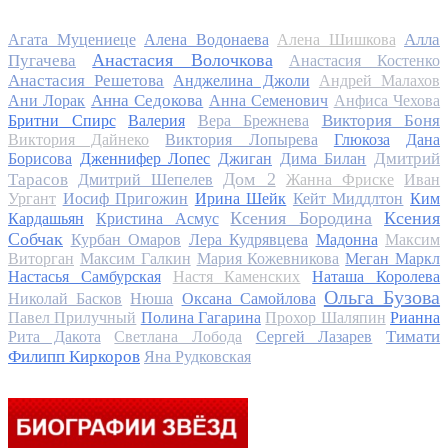
Алла
Агата Муцениеце
Алена Водонаева
Алена Шишкова
Анастасия Волочкова
Пугачева
Анастасия Костенко
Анастасия Решетова
Анджелина Джоли
Андрей Малахов
Анна Седокова
Ани Лорак
Анна Семенович
Анфиса Чехова
Виктория Боня
Бритни Спирс
Валерия
Вера Брежнева
Виктория Дайнеко
Виктория Лопырева
Глюкоза
Дана
Дмитрий
Борисова
Дженнифер Лопес
Джиган
Дима Билан
Дом 2
Тарасов
Дмитрий Шепелев
Жанна Фриске
Иван
Ургант
Иосиф Пригожин
Ирина Шейк
Кейт Миддлтон
Ким
Ксения Бородина
Ксения
Кардашьян
Кристина Асмус
Собчак
Курбан Омаров
Лера Кудрявцева
Мадонна
Максим
Виторган
Максим Галкин
Мария Кожевникова
Меган Маркл
Настасья Самбурская
Настя Каменских
Наташа Королева
Ольга Бузова
Николай Басков
Нюша
Оксана Самойлова
Павел Прилучный
Полина Гагарина
Прохор Шаляпин
Рианна
Тимати
Рита Дакота
Светлана Лобода
Сергей Лазарев
Филипп Киркоров
Яна Рудковская