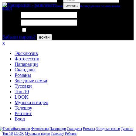
искать
вход
Логин:
Пароль:
Запомнить меня
Забыли пароль?
войти
x
Эксклюзив
Фотосессии
Папарацци
Скандалы
Романы
Звездные семьи
Тусовки
Топ-10
LOOK
Музыка и видео
Телешоу
Рейтинг
Вход
Эксклюзив
Фотосессии
Папарацци
Скандалы
Романы
Звездные семьи
Тусовки
Топ-10
LOOK
Музыка и видео
Телешоу
Рейтинг