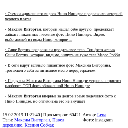
• Съемки «домашнего видео» Нино Нинидзе продолжила историей
черного платья
•
Максим Виторган
. который нашел себе другую, продолжает
лайкать пикантные пляжные фото Нино Нинидзе. Видео,
выбегающей из воды Нино, которое ...
• Саше Бортич предложили продать свое тело. Топ фото «тела»
Саши Бортич, которое, видимо, ничуть не хуже тела Марго Робби
• В сети вдруг всплыло пикантное фото Максима Виторгана,
трогающего себя за интимное место перед зеркалом
• Подружка Максима Виторгана Нино Нинидзе устроила стриптиз
наоборот. ТОП фото обнаженной Нино Нинидзе
•
Максим Виторган
впервые за долгое время поделился фото с
Нино Нинидзе, но оптимизма это не внушает
15.02.2019 11:21:40
| Просмотров: 60421
Автор:
Lena
Тэги:
Максим Виторган
,
Павел
Фото: instagram
деревянко
,
Ксения Собчак