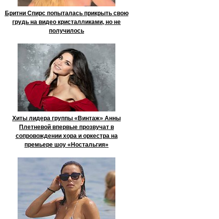
Бритни Спирс попыталась прикрыть свою
грудь на видео кристалликами, но не
получилось
Хиты лидера группы «Винтаж» Анны
Плетневой впервые прозвучат в
сопровождении хора и оркестра на
премьере шоу «Ностальгия»