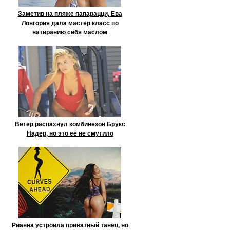
Заметив на пляже папарацци, Ева
Лонгория дала мастер класс по
натиранию себя маслом
Ветер распахнул комбинезон Брукс
Надер, но это её не смутило
Рианна устроила приватный танец, но