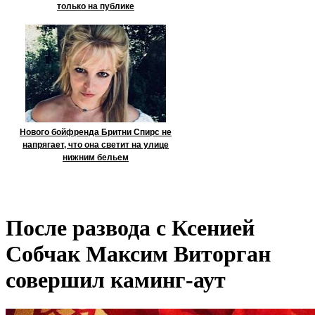
только на публике
Нового бойфренда Бритни Спирс не
напрягает, что она светит на улице
нижним бельем
После развода с Ксенией
Собчак Максим Виторган
совершил каминг-аут