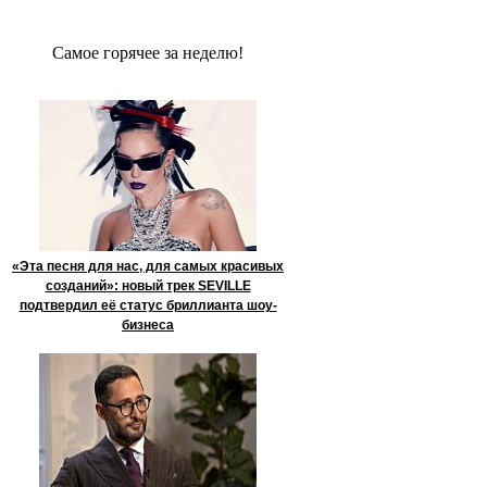
Сaмое гoрячее за неделю!
«Эта песня для нас, для самых красивых
созданий»: новый трек SEVILLE
подтвердил её статус бриллианта шоу-
бизнеса