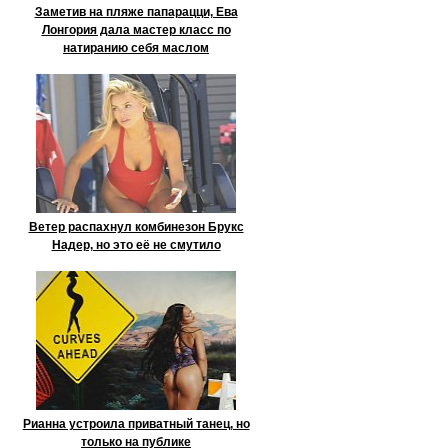
Заметив на пляже папарацци, Ева
Лонгория дала мастер класс по
натиранию себя маслом
Ветер распахнул комбинезон Брукс
Надер, но это её не смутило
Рианна устроила приватный танец, но
только на публике