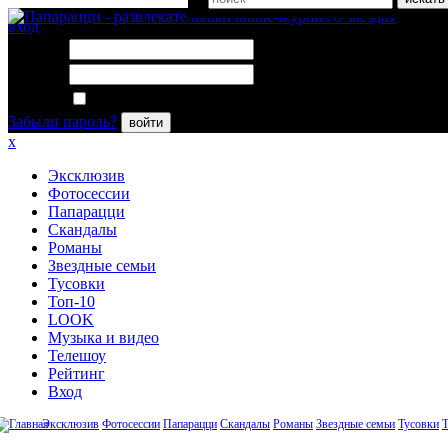
вход
Логин:
Пароль:
Запомнить меня
Забыли пароль?
войти
x
Эксклюзив
Фотосессии
Папарацци
Скандалы
Романы
Звездные семьи
Тусовки
Топ-10
LOOK
Музыка и видео
Телешоу
Рейтинг
Вход
Эксклюзив
Фотосессии
Папарацци
Скандалы
Романы
Звездные семьи
Тусовки
Т