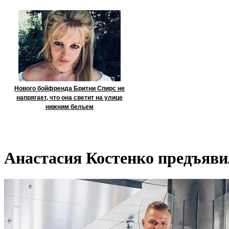
Нового бойфренда Бритни Спирс не
напрягает, что она светит на улице
нижним бельем
Анастасия Костенко предъяв