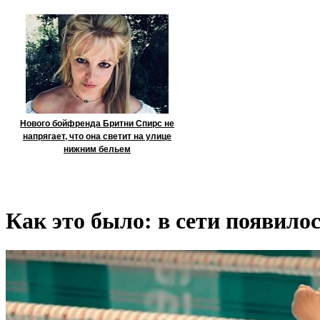
Нового бойфренда Бритни Спирс не
напрягает, что она светит на улице
нижним бельем
Как это было: в сети появил