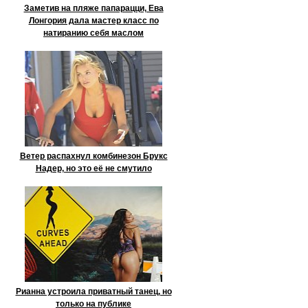
Заметив на пляже папарацци, Ева
Лонгория дала мастер класс по
натиранию себя маслом
Ветер распахнул комбинезон Брукс
Надер, но это её не смутило
Рианна устроила приватный танец, но
только на публике