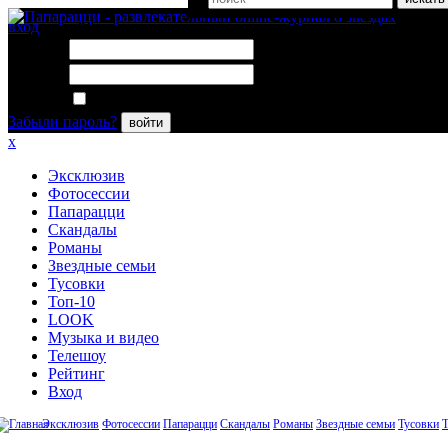
вход
Логин:
Пароль:
Запомнить меня
Забыли пароль?
войти
x
Эксклюзив
Фотосессии
Папарацци
Скандалы
Романы
Звездные семьи
Тусовки
Топ-10
LOOK
Музыка и видео
Телешоу
Рейтинг
Вход
Эксклюзив
Фотосессии
Папарацци
Скандалы
Романы
Звездные семьи
Тусовки
Т