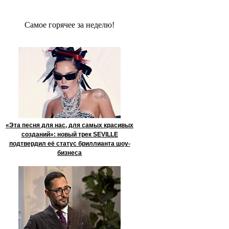
Сaмое гoрячее за неделю!
«Эта песня для нас, для самых красивых
созданий»: новый трек SEVILLE
подтвердил её статус бриллианта шоу-
бизнеса