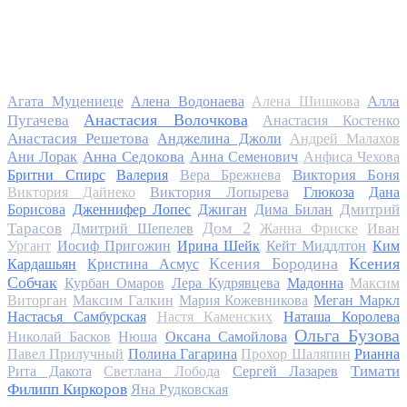
Алла
Агата Муцениеце
Алена Водонаева
Алена Шишкова
Анастасия Волочкова
Пугачева
Анастасия Костенко
Анастасия Решетова
Анджелина Джоли
Андрей Малахов
Анна Седокова
Ани Лорак
Анна Семенович
Анфиса Чехова
Виктория Боня
Бритни Спирс
Валерия
Вера Брежнева
Виктория Дайнеко
Виктория Лопырева
Глюкоза
Дана
Дмитрий
Борисова
Дженнифер Лопес
Джиган
Дима Билан
Дом 2
Тарасов
Дмитрий Шепелев
Жанна Фриске
Иван
Ургант
Иосиф Пригожин
Ирина Шейк
Кейт Миддлтон
Ким
Ксения Бородина
Ксения
Кардашьян
Кристина Асмус
Собчак
Курбан Омаров
Лера Кудрявцева
Мадонна
Максим
Виторган
Максим Галкин
Мария Кожевникова
Меган Маркл
Настасья Самбурская
Настя Каменских
Наташа Королева
Ольга Бузова
Николай Басков
Нюша
Оксана Самойлова
Павел Прилучный
Полина Гагарина
Прохор Шаляпин
Рианна
Тимати
Рита Дакота
Светлана Лобода
Сергей Лазарев
Филипп Киркоров
Яна Рудковская