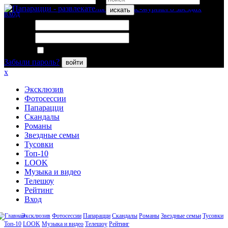
искать
вход
Логин:
Пароль:
Запомнить меня
Забыли пароль?
войти
x
Эксклюзив
Фотосессии
Папарацци
Скандалы
Романы
Звездные семьи
Тусовки
Топ-10
LOOK
Музыка и видео
Телешоу
Рейтинг
Вход
Эксклюзив
Фотосессии
Папарацци
Скандалы
Романы
Звездные семьи
Тусовки
Топ-10
LOOK
Музыка и видео
Телешоу
Рейтинг