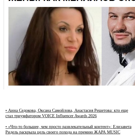
• Анна Седокова, Оксана Самойлова, Анастасия Решетова: кто еще
стал триумфатором VOICE Influencer Awards 2026
• «Что-то большее, чем просто развлекательный контент»: Елизавета
Ридель раскрыла цель своего похода на премию ЖАРА MUSIC