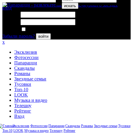
искать
вход
Логин:
Пароль:
Запомнить меня
Забыли пароль?
войти
x
Эксклюзив
Фотосессии
Папарацци
Скандалы
Романы
Звездные семьи
Тусовки
Топ-10
LOOK
Музыка и видео
Телешоу
Рейтинг
Вход
Эксклюзив
Фотосессии
Папарацци
Скандалы
Романы
Звездные семьи
Тусовки
Топ-10
LOOK
Музыка и видео
Телешоу
Рейтинг