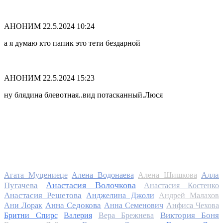
АНОНИМ
22.5.2024 10:24
а я думаю кто папик это тети бездарной
АНОНИМ
22.5.2024 15:23
ну блядина блевотная..вид потасканный.Люся
Алла
Агата Муцениеце
Алена Водонаева
Алена Шишкова
Анастасия Волочкова
Пугачева
Анастасия Костенко
Анастасия Решетова
Анджелина Джоли
Андрей Малахов
Анна Седокова
Ани Лорак
Анна Семенович
Анфиса Чехова
Виктория Боня
Бритни Спирс
Валерия
Вера Брежнева