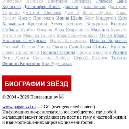
Виктория Дайнеко
Виктория Лопырева
Глюкоза
Дана
Дмитрий
Борисова
Дженнифер Лопес
Джиган
Дима Билан
Дом 2
Тарасов
Дмитрий Шепелев
Жанна Фриске
Иван
Ургант
Иосиф Пригожин
Ирина Шейк
Кейт Миддлтон
Ким
Ксения Бородина
Ксения
Кардашьян
Кристина Асмус
Собчак
Курбан Омаров
Лера Кудрявцева
Мадонна
Максим
Виторган
Максим Галкин
Мария Кожевникова
Меган Маркл
Настасья Самбурская
Настя Каменских
Наташа Королева
Ольга Бузова
Николай Басков
Нюша
Оксана Самойлова
Павел Прилучный
Полина Гагарина
Прохор Шаляпин
Рианна
Тимати
Рита Дакота
Светлана Лобода
Сергей Лазарев
Филипп Киркоров
Яна Рудковская
© 2004 - 2026 Папарацци.ру
www.paparazzi.ru
– UGC (user generated content)
Информационно-развлекательное сообщество, где любой
желающий может опубликовать пост на тему о частной жизни
и взаимоотношениях мировых знаменитостей.