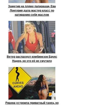
Заметив на пляже папарацци, Ева
Лонгория дала мастер класс по
натиранию себя маслом
Ветер распахнул комбинезон Брукс
Надер, но это её не смутило
Рианна устроила приватный танец, но