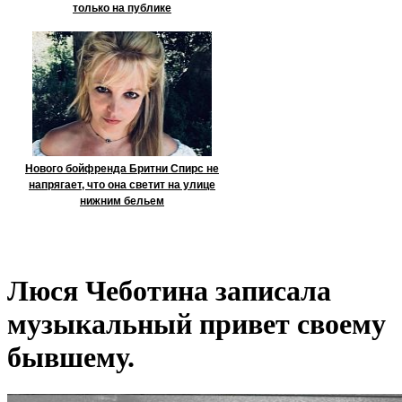
только на публике
Нового бойфренда Бритни Спирс не
напрягает, что она светит на улице
нижним бельем
Люся Чеботина записала
музыкальный привет своему
бывшему.