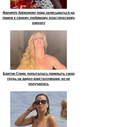
Филиппу Киркорову пора записываться на
прием к своему любимому пластическому
хирургу
Бритни Спирс попыталась прикрыть свою
грудь на видео кристалликами, но не
получилось