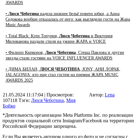
AWARDS
•
Люся Чеботина
надела нижнее бельё поверх юбки, а Анна
Седокова вообще отказалась от него: как выглядели гости на Жара
Music Awards
• Total Black: Кэти Топурия,
Люся Чеботина
и Виктория
Милованова раздали стиля на ужине ЖАРА и VOICE
• Филипп Киркоров,
Люся Чеботина
, Стеша Павлова и другие
звезды стали гостями на VOICE INFLUENCER AWARDS
• ДИМА БИЛАН,
ЛЮСЯ ЧЕБОТИНА
, JONY, АНИ ЛОРАК,
JALAGONIA: кто еще стал гостем на премии ЖАРА MUSIC
AWARDS 2025
21.05.2024 11:17:04
| Просмотров:
Автор:
Lena
107118
Тэги:
Люся Чеботина
,
Мия
Бойко
*Деятельность организации Meta Platforms Inc. по реализации
продуктов социальной сети Instagram/Facebook на территории
Российской Федерации запрещена.
Если Вы являетесь автором одного из фото и не согласны с