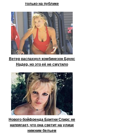
только на публике
Ветер распахнул комбинезон Брукс
Надер, но это её не смутило
Нового бойфренда Бритни Спирс не
напрягает, что она светит на улице
нижним бельем