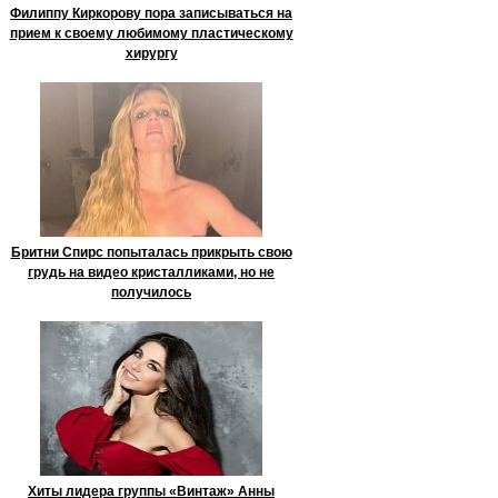
Филиппу Киркорову пора записываться на
прием к своему любимому пластическому
хирургу
Бритни Спирс попыталась прикрыть свою
грудь на видео кристалликами, но не
получилось
Хиты лидера группы «Винтаж» Анны