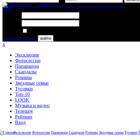
вход
Логин:
Пароль:
Запомнить меня
Забыли пароль?
войти
x
Эксклюзив
Фотосессии
Папарацци
Скандалы
Романы
Звездные семьи
Тусовки
Топ-10
LOOK
Музыка и видео
Телешоу
Рейтинг
Вход
Эксклюзив
Фотосессии
Папарацци
Скандалы
Романы
Звездные семьи
Тусовки
Т