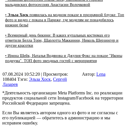
мальдивских фотосессиях Анастасии Волочковой
•
Эльза Хоск
появилась на модном показе в прозрачной блузке. Топ
фото и видео с показа в Париже, где моделям не понадобилось
нижнее бельё
• Всемирный день бикини: В каких купальных костюмах его
отметили Белла Торн, Шарлотта Маккинни, Николь Шерзингер и
другие красотки
• Ирина Шейк, Наталья Водянова и Джулия Фокс на показе "Иконы
подиума". ТОП фото звездных гостей с мероприятия
07.08.2024 10:52:20
| Просмотров:
Автор:
Lena
108404
Тэги:
Эльза Хоск
,
Сергей
Лазарев
*Деятельность организации Meta Platforms Inc. по реализации
продуктов социальной сети Instagram/Facebook на территории
Российской Федерации запрещена.
Если Вы являетесь автором одного из фото и не согласны с
его публикацией — обратитесь в администрацию и мы
исправим ошибку.