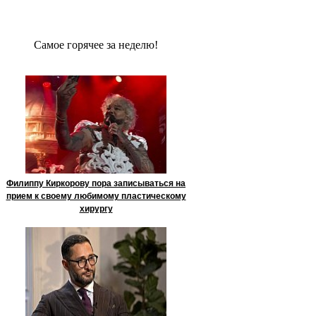
Сaмое гoрячее за неделю!
Филиппу Киркорову пора записываться на
прием к своему любимому пластическому
хирургу