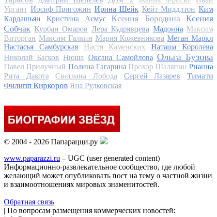
Ургант
Иосиф Пригожин
Ирина Шейк
Кейт Миддлтон
Ким
Ксения Бородина
Ксения
Кардашьян
Кристина Асмус
Собчак
Курбан Омаров
Лера Кудрявцева
Мадонна
Максим
Виторган
Максим Галкин
Мария Кожевникова
Меган Маркл
Настасья Самбурская
Настя Каменских
Наташа Королева
Ольга Бузова
Николай Басков
Нюша
Оксана Самойлова
Павел Прилучный
Полина Гагарина
Прохор Шаляпин
Рианна
Тимати
Рита Дакота
Светлана Лобода
Сергей Лазарев
Филипп Киркоров
Яна Рудковская
© 2004 - 2026 Папарацци.ру
www.paparazzi.ru
– UGC (user generated content)
Информационно-развлекательное сообщество, где любой
желающий может опубликовать пост на тему о частной жизни
и взаимоотношениях мировых знаменитостей.
Обратная связь
| По вопросам размещения коммерческих новостей: