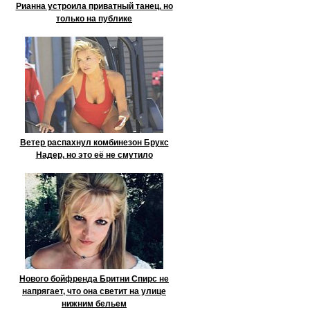
Рианна устроила приватный танец, но
только на публике
Ветер распахнул комбинезон Брукс
Надер, но это её не смутило
Нового бойфренда Бритни Спирс не
напрягает, что она светит на улице
нижним бельем