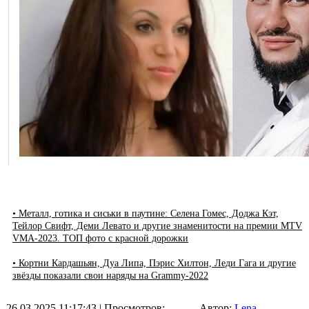
• Металл, готика и сиськи в паутине: Селена Гомес, Доджа Кэт,
Тейлор Свифт, Деми Левато и другие знаменитости на премии MTV
VMA-2023. ТОП фото с красной дорожки
• Кортни Кардашьян, Дуа Липа, Пэрис Хилтон, Леди Гага и другие
звёзды показали свои наряды на Grammy-2022
26.03.2025 11:17:43
| Просмотров:
Автор:
Lena