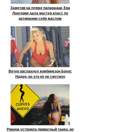
Заметив на пляже папарацци, Ева
Лонгория дала мастер класс по
натиранию себя маслом
Ветер распахнул комбинезон Брукс
Надер, но это её не смутило
Рианна устроила приватный танец, но