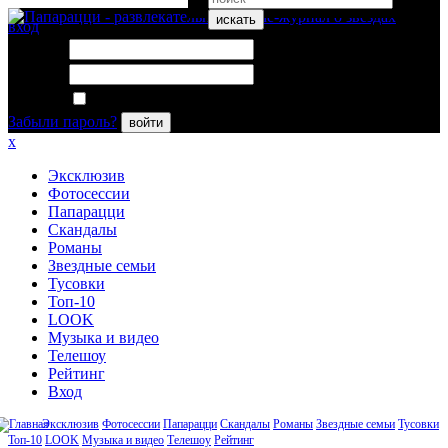
искать
вход
Логин:
Пароль:
Запомнить меня
Забыли пароль?
войти
x
Эксклюзив
Фотосессии
Папарацци
Скандалы
Романы
Звездные семьи
Тусовки
Топ-10
LOOK
Музыка и видео
Телешоу
Рейтинг
Вход
Эксклюзив
Фотосессии
Папарацци
Скандалы
Романы
Звездные семьи
Тусовки
Топ-10
LOOK
Музыка и видео
Телешоу
Рейтинг