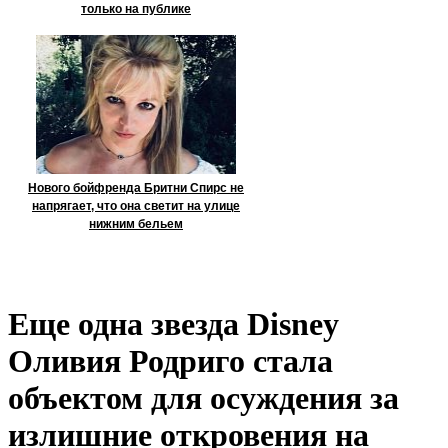
только на публике
Нового бойфренда Бритни Спирс не
напрягает, что она светит на улице
нижним бельем
Еще одна звезда Disney
Оливия Родриго стала
объектом для осуждения за
излишние откровения на