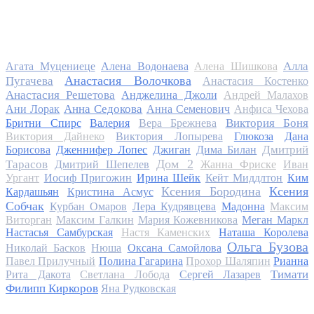
Алла
Агата Муцениеце
Алена Водонаева
Алена Шишкова
Анастасия Волочкова
Пугачева
Анастасия Костенко
Анастасия Решетова
Анджелина Джоли
Андрей Малахов
Анна Седокова
Ани Лорак
Анна Семенович
Анфиса Чехова
Виктория Боня
Бритни Спирс
Валерия
Вера Брежнева
Виктория Дайнеко
Виктория Лопырева
Глюкоза
Дана
Дмитрий
Борисова
Дженнифер Лопес
Джиган
Дима Билан
Дом 2
Тарасов
Дмитрий Шепелев
Жанна Фриске
Иван
Ургант
Иосиф Пригожин
Ирина Шейк
Кейт Миддлтон
Ким
Ксения Бородина
Ксения
Кардашьян
Кристина Асмус
Собчак
Курбан Омаров
Лера Кудрявцева
Мадонна
Максим
Виторган
Максим Галкин
Мария Кожевникова
Меган Маркл
Настасья Самбурская
Настя Каменских
Наташа Королева
Ольга Бузова
Николай Басков
Нюша
Оксана Самойлова
Павел Прилучный
Полина Гагарина
Прохор Шаляпин
Рианна
Тимати
Рита Дакота
Светлана Лобода
Сергей Лазарев
Филипп Киркоров
Яна Рудковская