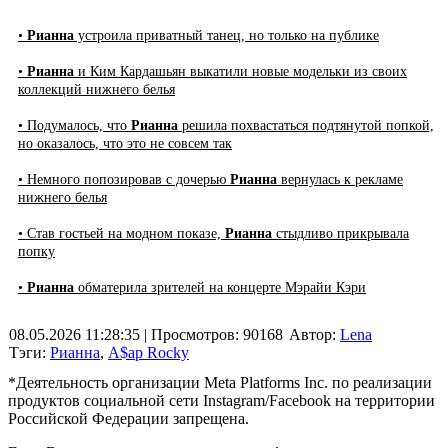
•
Рианна
устроила приватный танец, но только на публике
•
Рианна
и Ким Кардашьян выкатили новые модельки из своих
коллекций нижнего белья
• Подумалось, что
Рианна
решила похвастаться подтянутой попкой,
но оказалось, что это не совсем так
• Немного попозировав с дочерью
Рианна
вернулась к рекламе
нижнего белья
• Став гостьей на модном показе,
Рианна
стыдливо прикрывала
попку
•
Рианна
обматерила зрителей на концерте Мэрайи Кэри
08.05.2026 11:28:35
| Просмотров: 90168
Автор:
Lena
Тэги:
Рианна
,
A$ap Rocky
*Деятельность организации Meta Platforms Inc. по реализации
продуктов социальной сети Instagram/Facebook на территории
Российской Федерации запрещена.