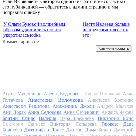
Если Вы являетесь автором одного из фото и не согласны с
его публикацией — обратитесь в администрацию и мы
исправим ошибку.
У Ольги Бузовой волшебным
Настя Ивлеева больше
образом удлинились ноги и
не предлагает «сосать
укоротилась юбка
это»
Комментариев нет
Комментировать
Алла
Агата Муцениеце
Алена Водонаева
Алена Шишкова
Анастасия Волочкова
Пугачева
Анастасия Костенко
Анастасия Решетова
Анджелина Джоли
Андрей Малахов
Анна Седокова
Ани Лорак
Анна Семенович
Анфиса Чехова
Виктория Боня
Бритни Спирс
Валерия
Вера Брежнева
Виктория Дайнеко
Виктория Лопырева
Глюкоза
Дана
Дмитрий
Борисова
Дженнифер Лопес
Джиган
Дима Билан
Дом 2