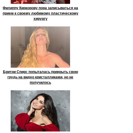
Филиппу Киркорову пора записываться на
прием к своему любимому пластическому
хирургу
Бритни Спирс попыталась прикрыть свою
грудь на видео кристалликами, но не
получилось