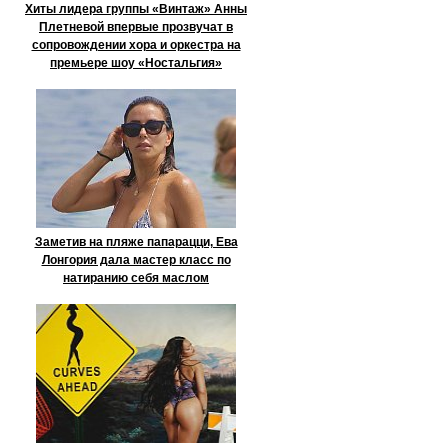
Хиты лидера группы «Винтаж» Анны
Плетневой впервые прозвучат в
сопровождении хора и оркестра на
премьере шоу «Ностальгия»
Заметив на пляже папарацци, Ева
Лонгория дала мастер класс по
натиранию себя маслом