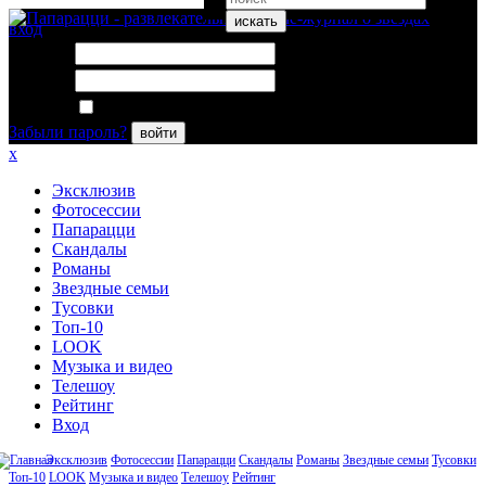
искать
вход
Логин:
Пароль:
Запомнить меня
Забыли пароль?
войти
x
Эксклюзив
Фотосессии
Папарацци
Скандалы
Романы
Звездные семьи
Тусовки
Топ-10
LOOK
Музыка и видео
Телешоу
Рейтинг
Вход
Эксклюзив
Фотосессии
Папарацци
Скандалы
Романы
Звездные семьи
Тусовки
Топ-10
LOOK
Музыка и видео
Телешоу
Рейтинг