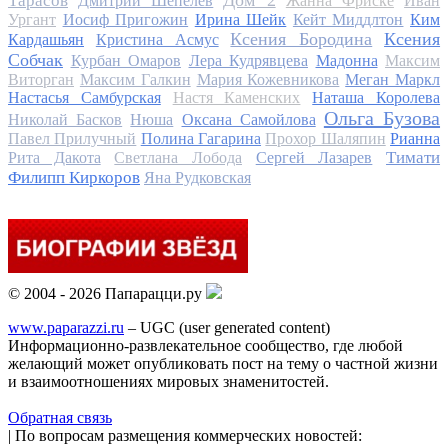
Тарасов
Дмитрий Шепелев
Жанна Фриске
Иван
Ургант
Иосиф Пригожин
Ирина Шейк
Кейт Миддлтон
Ким
Ксения Бородина
Ксения
Кардашьян
Кристина Асмус
Собчак
Курбан Омаров
Лера Кудрявцева
Мадонна
Максим
Виторган
Максим Галкин
Мария Кожевникова
Меган Маркл
Настасья Самбурская
Настя Каменских
Наташа Королева
Ольга Бузова
Николай Басков
Нюша
Оксана Самойлова
Павел Прилучный
Полина Гагарина
Прохор Шаляпин
Рианна
Тимати
Рита Дакота
Светлана Лобода
Сергей Лазарев
Филипп Киркоров
Яна Рудковская
© 2004 - 2026 Папарацци.ру
www.paparazzi.ru
– UGC (user generated content)
Информационно-развлекательное сообщество, где любой
желающий может опубликовать пост на тему о частной жизни
и взаимоотношениях мировых знаменитостей.
Обратная связь
| По вопросам размещения коммерческих новостей: