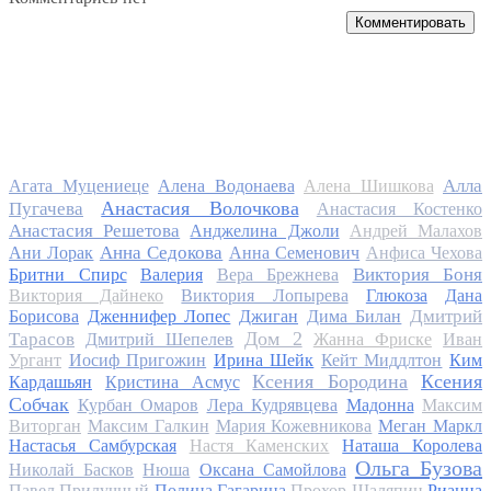
Комментировать
Алла
Агата Муцениеце
Алена Водонаева
Алена Шишкова
Анастасия Волочкова
Пугачева
Анастасия Костенко
Анастасия Решетова
Анджелина Джоли
Андрей Малахов
Анна Седокова
Ани Лорак
Анна Семенович
Анфиса Чехова
Виктория Боня
Бритни Спирс
Валерия
Вера Брежнева
Виктория Дайнеко
Виктория Лопырева
Глюкоза
Дана
Дмитрий
Борисова
Дженнифер Лопес
Джиган
Дима Билан
Дом 2
Тарасов
Дмитрий Шепелев
Жанна Фриске
Иван
Ургант
Иосиф Пригожин
Ирина Шейк
Кейт Миддлтон
Ким
Ксения Бородина
Ксения
Кардашьян
Кристина Асмус
Собчак
Курбан Омаров
Лера Кудрявцева
Мадонна
Максим
Виторган
Максим Галкин
Мария Кожевникова
Меган Маркл
Настасья Самбурская
Настя Каменских
Наташа Королева
Ольга Бузова
Николай Басков
Нюша
Оксана Самойлова
Павел Прилучный
Полина Гагарина
Прохор Шаляпин
Рианна