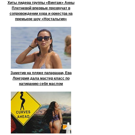
Хиты лидера группы «Винтаж» Анны
Плетневой впервые прозвучат в
сопровождении хора и оркестра на
премьере шоу «Ностальгия»
Заметив на пляже папарацци, Ева
Лонгория дала мастер класс по
натиранию себя маслом