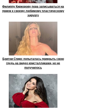
Филиппу Киркорову пора записываться на
прием к своему любимому пластическому
хирургу
Бритни Спирс попыталась прикрыть свою
грудь на видео кристалликами, но не
получилось