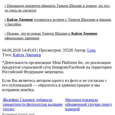
• Папарацци пытаются обвинить Тимати Шаломе в измене, но что-
то здесь не сходится
•
Кайли Дженнер
готовится к встрече с Тимоти Шалломе в бикини
у бассейна
• Похоже, что pr-роман Тимоти Шаламе и
Кайли Дженнер
официально завершен
04.06.2026 14:45:03
| Просмотров: 35528
Автор:
Lena
Тэги:
Кайли Дженнер
*Деятельность организации Meta Platforms Inc. по реализации
продуктов социальной сети Instagram/Facebook на территории
Российской Федерации запрещена.
Если Вы являетесь автором одного из фото и не согласны с
его публикацией — обратитесь в администрацию и мы
исправим ошибку.
Жозефин Скривер добавила
Мадонна покачала
пикантности фотосессии кадрами
обнаженной грудью перед
топлес
камерой
Комментариев нет