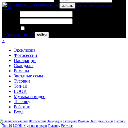
искать
вход
Логин:
Пароль:
Запомнить меня
Забыли пароль?
войти
x
Эксклюзив
Фотосессии
Папарацци
Скандалы
Романы
Звездные семьи
Тусовки
Топ-10
LOOK
Музыка и видео
Телешоу
Рейтинг
Вход
Эксклюзив
Фотосессии
Папарацци
Скандалы
Романы
Звездные семьи
Тусовки
Топ-10
LOOK
Музыка и видео
Телешоу
Рейтинг