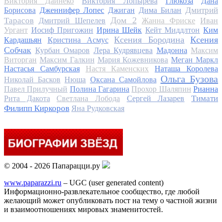
Виктория Дайнеко
Виктория Лопырева
Глюкоза
Дана
Дмитрий
Борисова
Дженнифер Лопес
Джиган
Дима Билан
Дом 2
Тарасов
Дмитрий Шепелев
Жанна Фриске
Иван
Ургант
Иосиф Пригожин
Ирина Шейк
Кейт Миддлтон
Ким
Ксения Бородина
Ксения
Кардашьян
Кристина Асмус
Собчак
Курбан Омаров
Лера Кудрявцева
Мадонна
Максим
Виторган
Максим Галкин
Мария Кожевникова
Меган Маркл
Настасья Самбурская
Настя Каменских
Наташа Королева
Ольга Бузова
Николай Басков
Нюша
Оксана Самойлова
Павел Прилучный
Полина Гагарина
Прохор Шаляпин
Рианна
Тимати
Рита Дакота
Светлана Лобода
Сергей Лазарев
Филипп Киркоров
Яна Рудковская
© 2004 - 2026 Папарацци.ру
www.paparazzi.ru
– UGC (user generated content)
Информационно-развлекательное сообщество, где любой
желающий может опубликовать пост на тему о частной жизни
и взаимоотношениях мировых знаменитостей.