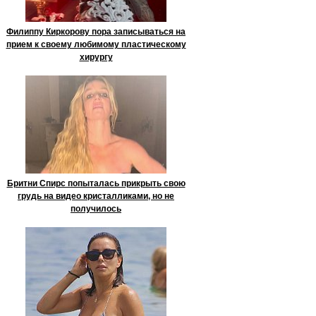
Филиппу Киркорову пора записываться на
прием к своему любимому пластическому
хирургу
Бритни Спирс попыталась прикрыть свою
грудь на видео кристалликами, но не
получилось