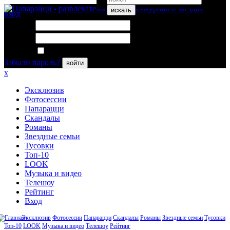
искать
вход
Логин:
Пароль:
Запомнить меня
Забыли пароль?
войти
x
Эксклюзив
Фотосессии
Папарацци
Скандалы
Романы
Звездные семьи
Тусовки
Топ-10
LOOK
Музыка и видео
Телешоу
Рейтинг
Вход
Эксклюзив
Фотосессии
Папарацци
Скандалы
Романы
Звездные семьи
Тусовки
Топ-10
LOOK
Музыка и видео
Телешоу
Рейтинг