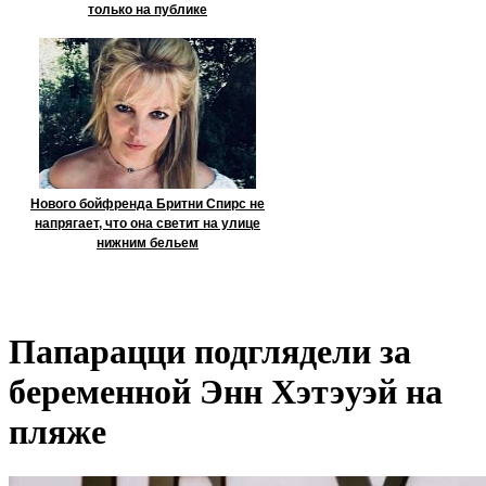
только на публике
Нового бойфренда Бритни Спирс не
напрягает, что она светит на улице
нижним бельем
Папарацци подглядели за
беременной Энн Хэтэуэй на
пляже