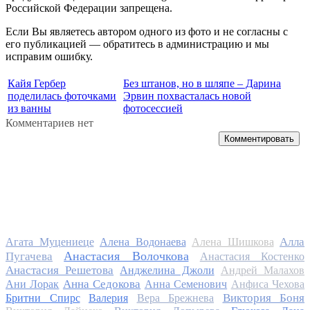
Российской Федерации запрещена.
Если Вы являетесь автором одного из фото и не согласны с
его публикацией — обратитесь в администрацию и мы
исправим ошибку.
Кайя Гербер
Без штанов, но в шляпе – Дарина
поделилась фоточками
Эрвин похвасталась новой
из ванны
фотосессией
Комментариев нет
Комментировать
Алла
Агата Муцениеце
Алена Водонаева
Алена Шишкова
Анастасия Волочкова
Пугачева
Анастасия Костенко
Анастасия Решетова
Анджелина Джоли
Андрей Малахов
Анна Седокова
Ани Лорак
Анна Семенович
Анфиса Чехова
Виктория Боня
Бритни Спирс
Валерия
Вера Брежнева