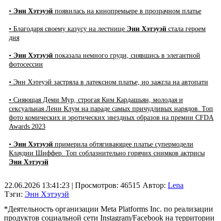
•
Энн Хэтэуэй
появилась на кинопремьере в прозрачном платье
• Благодаря своему казусу на лестнице
Энн Хэтэуэй
стала героем
дня
•
Энн Хэтэуэй
показала немного груди, снявшись в элегантной
фотосессии
• Энн Хэтеуэй застряла в латексном платье, но зажгла на автопати
• Сияющая Деми Мур, строгая Ким Кардашьян, молодая и
сексуальная Лени Клум на параде самых причудливых нарядов. Топ
фото комических и эротических звездных образов на премии CFDA
Awards 2023
•
Энн Хэтэуэй
примерила обтягивающее платье супермодели
Клаудии Шиффер. Топ соблазнительно горячих снимков актрисы
Энн Хэтэуэй
22.06.2026 13:41:23
| Просмотров: 46515
Автор:
Lena
Тэги:
Энн Хэтэуэй
*Деятельность организации Meta Platforms Inc. по реализации
продуктов социальной сети Instagram/Facebook на территории