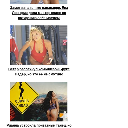
Заметив на пляже папарацци, Ева
Лонгория дала мастер класс по
натиранию себя маслом
Ветер распахнул комбинезон Брукс
Надер, но это её не смутило
Рианна устроила приватный танец, но