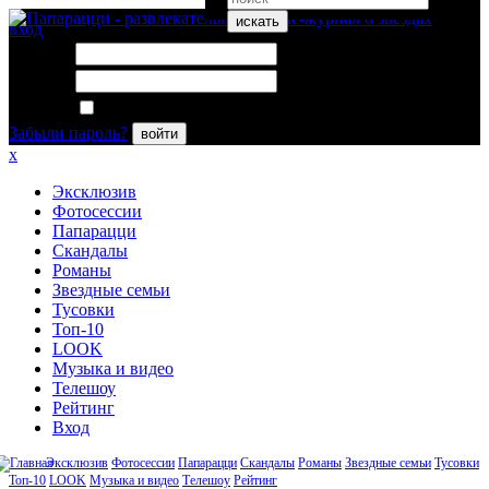
искать
вход
Логин:
Пароль:
Запомнить меня
Забыли пароль?
войти
x
Эксклюзив
Фотосессии
Папарацци
Скандалы
Романы
Звездные семьи
Тусовки
Топ-10
LOOK
Музыка и видео
Телешоу
Рейтинг
Вход
Эксклюзив
Фотосессии
Папарацци
Скандалы
Романы
Звездные семьи
Тусовки
Топ-10
LOOK
Музыка и видео
Телешоу
Рейтинг