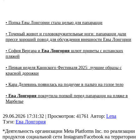
• Попка Евы Лонгории стала целью для папарацци
• Точеный живот и головокружительные ноги: папарацци дали
прессе хороший повод для обсуждения внешности Евы Лонгории
• София Вергара и
Ева Лонгория
шлют приветы с испанских
пляжей
• Первая неделя Каннского Фестиваля 2025: лучшие образы с
красной дорожки
• Кара Делевинь появилась на подиуме в пальто на голое тело
•
Ева Лонгория
покрутила попкой перед папарацци на пляже в
Марбелье
29.06.2026 17:31:32
| Просмотров: 41761
Автор:
Lena
Тэги:
Ева Лонгория
*Деятельность организации Meta Platforms Inc. по реализации
продуктов социальной сети Instagram/Facebook на территории