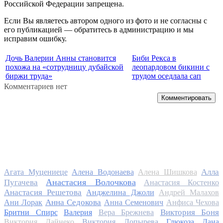
Российской Федерации запрещена.
Если Вы являетесь автором одного из фото и не согласны с
его публикацией — обратитесь в администрацию и мы
исправим ошибку.
Дочь Валерии Анны становится
Биби Рекса в
похожа на «сотрудницу дубайской
леопардовом бикини с
биржи труда»
трудом оседлала сап
Комментариев нет
Комментировать
Алла
Агата Муцениеце
Алена Водонаева
Алена Шишкова
Анастасия Волочкова
Пугачева
Анастасия Костенко
Анастасия Решетова
Анджелина Джоли
Андрей Малахов
Анна Седокова
Ани Лорак
Анна Семенович
Анфиса Чехова
Виктория Боня
Бритни Спирс
Валерия
Вера Брежнева
Виктория Дайнеко
Виктория Лопырева
Глюкоза
Дана