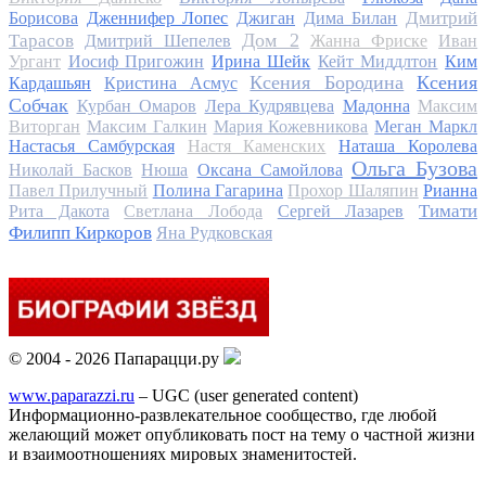
Дмитрий
Борисова
Дженнифер Лопес
Джиган
Дима Билан
Дом 2
Тарасов
Дмитрий Шепелев
Жанна Фриске
Иван
Ургант
Иосиф Пригожин
Ирина Шейк
Кейт Миддлтон
Ким
Ксения Бородина
Ксения
Кардашьян
Кристина Асмус
Собчак
Курбан Омаров
Лера Кудрявцева
Мадонна
Максим
Виторган
Максим Галкин
Мария Кожевникова
Меган Маркл
Настасья Самбурская
Настя Каменских
Наташа Королева
Ольга Бузова
Николай Басков
Нюша
Оксана Самойлова
Павел Прилучный
Полина Гагарина
Прохор Шаляпин
Рианна
Тимати
Рита Дакота
Светлана Лобода
Сергей Лазарев
Филипп Киркоров
Яна Рудковская
© 2004 - 2026 Папарацци.ру
www.paparazzi.ru
– UGC (user generated content)
Информационно-развлекательное сообщество, где любой
желающий может опубликовать пост на тему о частной жизни
и взаимоотношениях мировых знаменитостей.