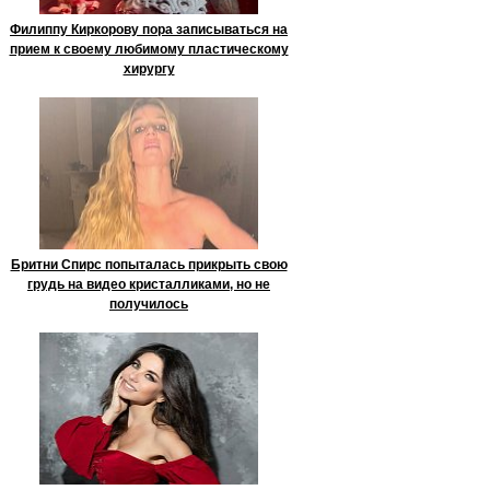
Филиппу Киркорову пора записываться на
прием к своему любимому пластическому
хирургу
Бритни Спирс попыталась прикрыть свою
грудь на видео кристалликами, но не
получилось