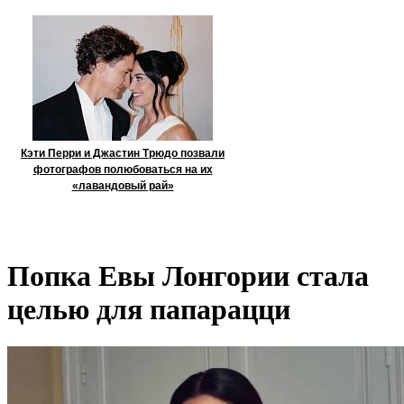
Кэти Перри и Джастин Трюдо позвали
фотографов полюбоваться на их
«лавандовый рай»
Попка Евы Лонгории стала
целью для папарацци