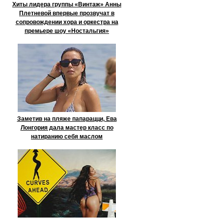
Хиты лидера группы «Винтаж» Анны
Плетневой впервые прозвучат в
сопровождении хора и оркестра на
премьере шоу «Ностальгия»
Заметив на пляже папарацци, Ева
Лонгория дала мастер класс по
натиранию себя маслом