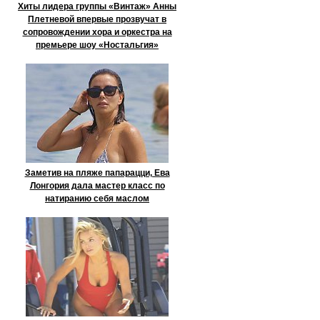
Хиты лидера группы «Винтаж» Анны
Плетневой впервые прозвучат в
сопровождении хора и оркестра на
премьере шоу «Ностальгия»
Заметив на пляже папарацци, Ева
Лонгория дала мастер класс по
натиранию себя маслом