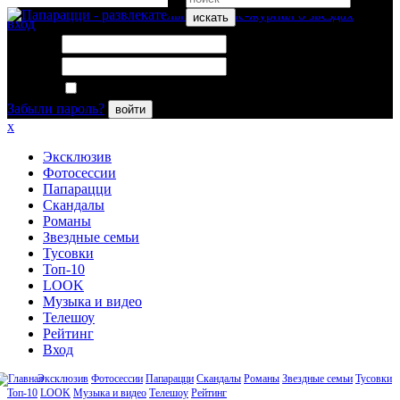
искать
вход
Логин:
Пароль:
Запомнить меня
Забыли пароль?
войти
x
Эксклюзив
Фотосессии
Папарацци
Скандалы
Романы
Звездные семьи
Тусовки
Топ-10
LOOK
Музыка и видео
Телешоу
Рейтинг
Вход
Эксклюзив
Фотосессии
Папарацци
Скандалы
Романы
Звездные семьи
Тусовки
Топ-10
LOOK
Музыка и видео
Телешоу
Рейтинг