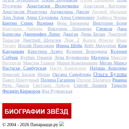
Анастасия Волочкова
Пугачева
Анастасия Костенко
Анастасия Решетова
Анджелина Джоли
Андрей Малахов
Анна Седокова
Ани Лорак
Анна Семенович
Анфиса Чехова
Виктория Боня
Бритни Спирс
Валерия
Вера Брежнева
Виктория Дайнеко
Виктория Лопырева
Глюкоза
Дана
Дмитрий
Борисова
Дженнифер Лопес
Джиган
Дима Билан
Дом 2
Тарасов
Дмитрий Шепелев
Жанна Фриске
Иван
Ургант
Иосиф Пригожин
Ирина Шейк
Кейт Миддлтон
Ким
Ксения Бородина
Ксения
Кардашьян
Кристина Асмус
Собчак
Курбан Омаров
Лера Кудрявцева
Мадонна
Максим
Виторган
Максим Галкин
Мария Кожевникова
Меган Маркл
Настасья Самбурская
Настя Каменских
Наташа Королева
Ольга Бузова
Николай Басков
Нюша
Оксана Самойлова
Павел Прилучный
Полина Гагарина
Прохор Шаляпин
Рианна
Тимати
Рита Дакота
Светлана Лобода
Сергей Лазарев
Филипп Киркоров
Яна Рудковская
© 2004 - 2026 Папарацци.ру