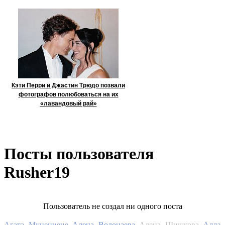
Кэти Перри и Джастин Трюдо позвали
фотографов полюбоваться на их
«лавандовый рай»
Посты пользователя
Rusher19
Пользователь не создал ни одного поста
Алла
Агата Муцениеце
Алена Водонаева
Алена Шишкова