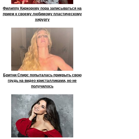
Филиппу Киркорову пора записываться на
прием к своему любимому пластическому
хирургу
Бритни Спирс попыталась прикрыть свою
грудь на видео кристалликами, но не
получилось