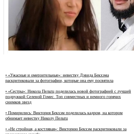
• «Ужасные и омерзительные»: невестку Дэвида Бекхэма
раскритиковали за фотографии, которые она ему посвятила
• «Сестры»: Никола Пельтц поделилась новой фотографией с лучшей
подружкой Селеной Гомес. Топ совместных и немного горячих
снимков звезд
• Помирились: Виктория Бекхэм поделилась кадром, на котором
обнимает невестку Николу Пельтц
• «Не стройная, а костлявая»: Викторию Бекхэм раскритиковали за