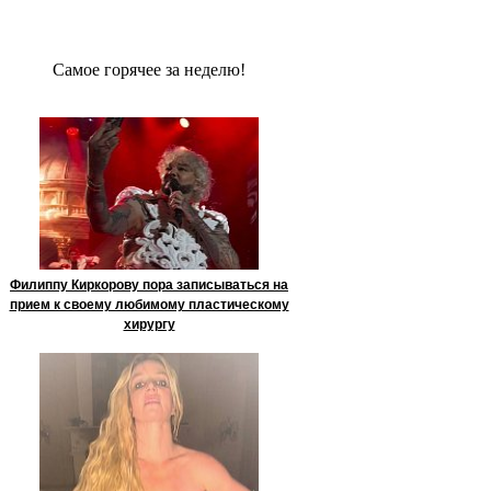
Сaмое гoрячее за неделю!
Филиппу Киркорову пора записываться на
прием к своему любимому пластическому
хирургу