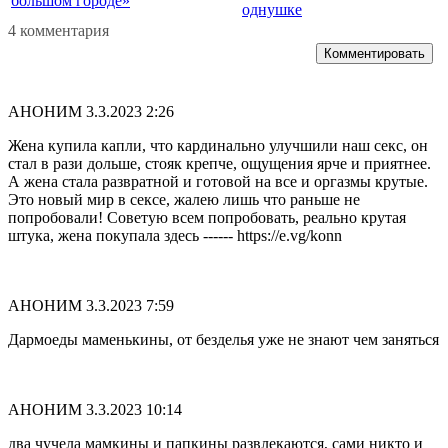
большом городе»
однушке
4 комментария
Комментировать
АНОНИМ
3.3.2023 2:26
Жена купила капли, что кардинально улучшили наш сeкc, он
стал в рази дольше, стояк крепче, ощущения ярче и приятнее.
А жена стала развратной и готовой на все и оргазмы крутые.
Это новый мир в сeкce, жалею лишь что раньше не
попробовали! Советую всем попробовать, реально крутая
штука, жена покупала здесь ------ https://e.vg/konn
АНОНИМ
3.3.2023 7:59
Дармоеды маменькины, от безделья уже не знают чем заняться
АНОНИМ
3.3.2023 10:14
два чучела мамкины и папкины развлекаются, сами никто и