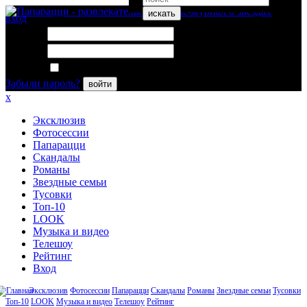
искать
вход
Логин:
Пароль:
Запомнить меня
Забыли пароль?
войти
x
Эксклюзив
Фотосессии
Папарацци
Скандалы
Романы
Звездные семьи
Тусовки
Топ-10
LOOK
Музыка и видео
Телешоу
Рейтинг
Вход
Эксклюзив
Фотосессии
Папарацци
Скандалы
Романы
Звездные семьи
Тусовки
Топ-10
LOOK
Музыка и видео
Телешоу
Рейтинг