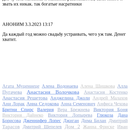
звать их никак. так богатые насратники
АНОНИМ
3.3.2023 13:17
Да каждый год можно свадьбу устраивать, чего уж там. Денег
хватит.
Алла
Агата Муцениеце
Алена Водонаева
Алена Шишкова
Анастасия Волочкова
Пугачева
Анастасия Костенко
Анастасия Решетова
Анджелина Джоли
Андрей Малахов
Анна Седокова
Ани Лорак
Анна Семенович
Анфиса Чехова
Виктория Боня
Бритни Спирс
Валерия
Вера Брежнева
Виктория Дайнеко
Виктория Лопырева
Глюкоза
Дана
Дмитрий
Борисова
Дженнифер Лопес
Джиган
Дима Билан
Дом 2
Тарасов
Дмитрий Шепелев
Жанна Фриске
Иван