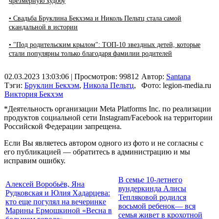
чрезмерную худобу
• Свадьба Бруклина Бекхэма и Николь Пельтц стала самой
скандальной в истории
• "Под родительским крылом": ТОП-10 звездных детей, которые
стали популярны только благодаря фамилии родителей
02.03.2023 13:03:06
| Просмотров: 99812
Автор:
Santana
Тэги:
Бруклин Бекхэм
,
Никола Пельтц
,
Фото: legion-media.ru
Виктория Бекхэм
*Деятельность организации Meta Platforms Inc. по реализации
продуктов социальной сети Instagram/Facebook на территории
Российской Федерации запрещена.
Если Вы являетесь автором одного из фото и не согласны с
его публикацией — обратитесь в администрацию и мы
исправим ошибку.
В семье 10-летнего
Алексей Воробьёв, Яна
вундеркинда Алисы
Рудковская и Юлия Хадарцева:
Тепляковой родился
кто еще погулял на вечеринке
восьмой ребенок— вся
Марины Ермошкиной «Весна в
семья живет в крохотной