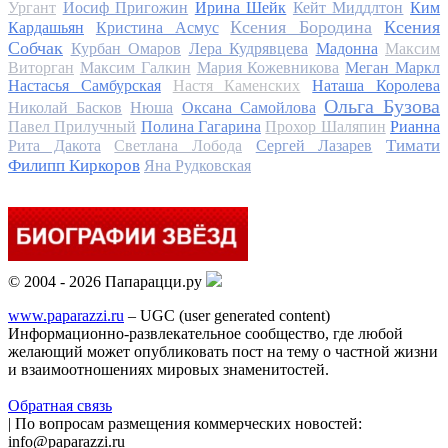
Ургант
Иосиф Пригожин
Ирина Шейк
Кейт Миддлтон
Ким
Ксения Бородина
Ксения
Кардашьян
Кристина Асмус
Собчак
Курбан Омаров
Лера Кудрявцева
Мадонна
Максим
Виторган
Максим Галкин
Мария Кожевникова
Меган Маркл
Настасья Самбурская
Настя Каменских
Наташа Королева
Ольга Бузова
Николай Басков
Нюша
Оксана Самойлова
Павел Прилучный
Полина Гагарина
Прохор Шаляпин
Рианна
Тимати
Рита Дакота
Светлана Лобода
Сергей Лазарев
Филипп Киркоров
Яна Рудковская
© 2004 - 2026 Папарацци.ру
www.paparazzi.ru
– UGC (user generated content)
Информационно-развлекательное сообщество, где любой
желающий может опубликовать пост на тему о частной жизни
и взаимоотношениях мировых знаменитостей.
Обратная связь
| По вопросам размещения коммерческих новостей:
info@paparazzi.ru