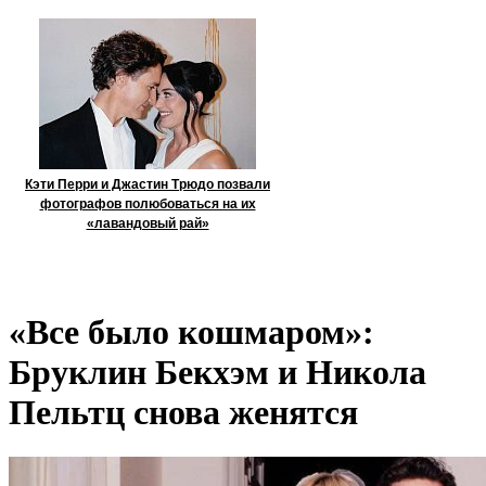
Кэти Перри и Джастин Трюдо позвали
фотографов полюбоваться на их
«лавандовый рай»
«Все было кошмаром»:
Бруклин Бекхэм и Никола
Пельтц снова женятся