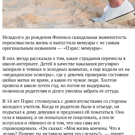
Незадолго до рождения Феникса скандальная знаменитость
переосмыслила жизнь и выпустила мемуары с не самым
оригинальным названием — «Пэрис: мемуары».
В них звезда рассказала о том, какие страдания перенесла в
школе-интернате. Детей в качестве наказания регулярно
запирали в темных и холодных комнатах, а еще водили их на
«медицинские осмотры», где у девочек проверяли состояние
шейки матки не врачи, а какие-то чужие люди. Хилтон
провела в школе почти год, но потом не выдержала,
позвонила родителям и долго умоляла забрать ее оттуда.
В 14 лет Пэрис столкнулась с домогательствами со стороны
молодого учителя. Когда ее родители были в отъезде, он
подъехал к дому девушки и предложил ей покататься. Она
села в машину, и он попытался ее поцеловать, а после
испугался и обвинил ее в том, что она сама все
спровоцировала. «Он сказал: «Моя жизнь кончена. Что я
делаю? Почему ты заставила меня это сделать?», — пишет