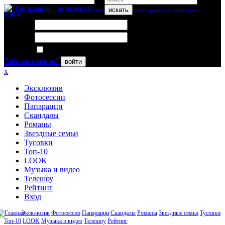
искать
вход
Логин:
Пароль:
Запомнить меня
Забыли пароль?
войти
x
Эксклюзив
Фотосессии
Папарацци
Скандалы
Романы
Звездные семьи
Тусовки
Топ-10
LOOK
Музыка и видео
Телешоу
Рейтинг
Вход
Эксклюзив
Фотосессии
Папарацци
Скандалы
Романы
Звездные семьи
Тусовки
Топ-10
LOOK
Музыка и видео
Телешоу
Рейтинг