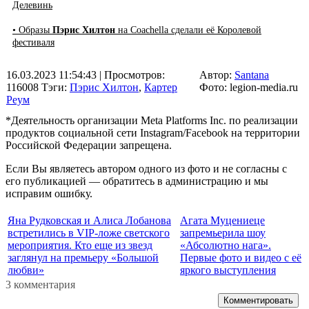
Делевинь
• Образы
Пэрис Хилтон
на Coachella сделали её Королевой
фестиваля
16.03.2023 11:54:43
| Просмотров:
Автор:
Santana
116008
Тэги:
Пэрис Хилтон
,
Картер
Фото: legion-media.ru
Реум
*Деятельность организации Meta Platforms Inc. по реализации
продуктов социальной сети Instagram/Facebook на территории
Российской Федерации запрещена.
Если Вы являетесь автором одного из фото и не согласны с
его публикацией — обратитесь в администрацию и мы
исправим ошибку.
Яна Рудковская и Алиса Лобанова
Агата Муцениеце
встретились в VIP-ложе светского
запремьерила шоу
мероприятия. Кто еще из звезд
«Абсолютно нага».
заглянул на премьеру «Большой
Первые фото и видео с её
любви»
яркого выступления
3 комментария
Комментировать