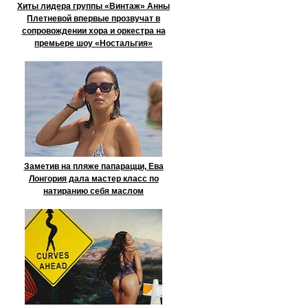
Хиты лидера группы «Винтаж» Анны
Плетневой впервые прозвучат в
сопровождении хора и оркестра на
премьере шоу «Ностальгия»
Заметив на пляже папарацци, Ева
Лонгория дала мастер класс по
натиранию себя маслом