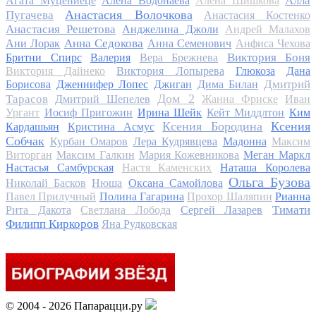
Алла
Агата Муцениеце
Алена Водонаева
Алена Шишкова
Анастасия Волочкова
Пугачева
Анастасия Костенко
Анастасия Решетова
Анджелина Джоли
Андрей Малахов
Анна Седокова
Ани Лорак
Анна Семенович
Анфиса Чехова
Виктория Боня
Бритни Спирс
Валерия
Вера Брежнева
Виктория Дайнеко
Виктория Лопырева
Глюкоза
Дана
Дмитрий
Борисова
Дженнифер Лопес
Джиган
Дима Билан
Дом 2
Тарасов
Дмитрий Шепелев
Жанна Фриске
Иван
Ургант
Иосиф Пригожин
Ирина Шейк
Кейт Миддлтон
Ким
Ксения Бородина
Ксения
Кардашьян
Кристина Асмус
Собчак
Курбан Омаров
Лера Кудрявцева
Мадонна
Максим
Виторган
Максим Галкин
Мария Кожевникова
Меган Маркл
Настасья Самбурская
Настя Каменских
Наташа Королева
Ольга Бузова
Николай Басков
Нюша
Оксана Самойлова
Павел Прилучный
Полина Гагарина
Прохор Шаляпин
Рианна
Тимати
Рита Дакота
Светлана Лобода
Сергей Лазарев
Филипп Киркоров
Яна Рудковская
© 2004 - 2026 Папарацци.ру