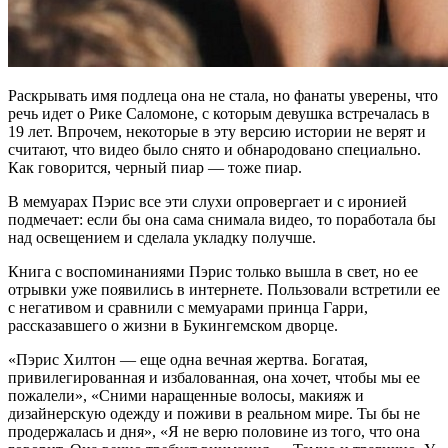
Раскрывать имя подлеца она не стала, но фанаты уверены, что
речь идет о Рике Саломоне, с которым девушка встречалась в
19 лет. Впрочем, некоторые в эту версию истории не верят и
считают, что видео было снято и обнародовано специально.
Как говорится, черный пиар — тоже пиар.
В мемуарах Пэрис все эти слухи опровергает и с иронией
подмечает: если бы она сама снимала видео, то поработала бы
над освещением и сделала укладку получше.
Книга с воспоминаниями Пэрис только вышла в свет, но ее
отрывки уже появились в интернете. Пользовали встретили ее
с негативом и сравнили с мемуарами принца Гарри,
рассказавшего о жизни в Букингемском дворце.
«Пэрис Хилтон — еще одна вечная жертва. Богатая,
привилегированная и избалованная, она хочет, чтобы мы ее
пожалели», «Сними наращенные волосы, макияж и
дизайнерскую одежду и поживи в реальном мире. Ты бы не
продержалась и дня», «Я не верю половине из того, что она