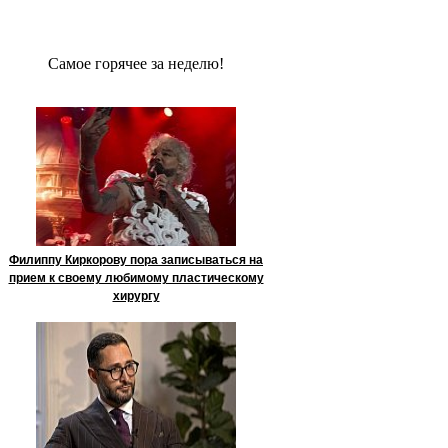
Сaмое гoрячее за неделю!
Филиппу Киркорову пора записываться на
прием к своему любимому пластическому
хирургу