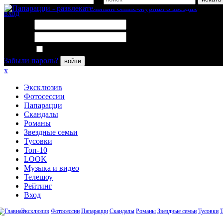
вход
Логин:
Пароль:
Запомнить меня
Забыли пароль?
войти
x
Эксклюзив
Фотосессии
Папарацци
Скандалы
Романы
Звездные семьи
Тусовки
Топ-10
LOOK
Музыка и видео
Телешоу
Рейтинг
Вход
Эксклюзив
Фотосессии
Папарацци
Скандалы
Романы
Звездные семьи
Тусовки
Т