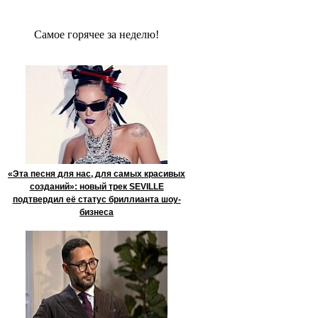
Сaмое гoрячее за неделю!
«Эта песня для нас, для самых красивых
созданий»: новый трек SEVILLE
подтвердил её статус бриллианта шоу-
бизнеса