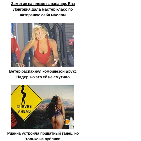
Заметив на пляже папарацци, Ева
Лонгория дала мастер класс по
натиранию себя маслом
Ветер распахнул комбинезон Брукс
Надер, но это её не смутило
Рианна устроила приватный танец, но
только на публике