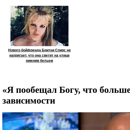
Нового бойфренда Бритни Спирс не
напрягает, что она светит на улице
нижним бельем
«Я пообещал Богу, что больш
зависимости