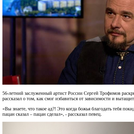
56-летний заслуженный артист России Сергей Трофимов раскры
рассказал о том, как смог избавиться от зависимости и вытащить
«Вы знаете, что такое ад?! Это когда божья благодать тебя поки
пацан сказал – пацан сделал», - рассказал певец.