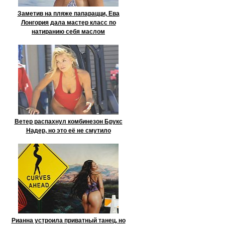
Заметив на пляже папарацци, Ева
Лонгория дала мастер класс по
натиранию себя маслом
Ветер распахнул комбинезон Брукс
Надер, но это её не смутило
Рианна устроила приватный танец, но