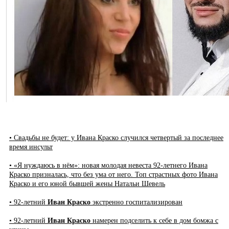
• Свадьбы не будет: у Ивана Краско случился четвертый за последнее
время инсульт
• «Я нуждаюсь в нём»: новая молодая невеста 92-летнего Ивана
Краско призналась, что без ума от него. Топ страстных фото Ивана
Краско и его юной бывшей жены Натальи Шевель
• 92-летний
Иван Краско
экстренно госпитализирован
• 92-летний
Иван Краско
намерен подселить к себе в дом бомжа с