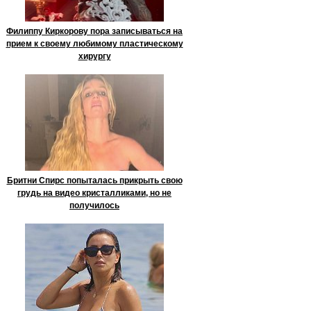
Филиппу Киркорову пора записываться на
прием к своему любимому пластическому
хирургу
Бритни Спирс попыталась прикрыть свою
грудь на видео кристалликами, но не
получилось