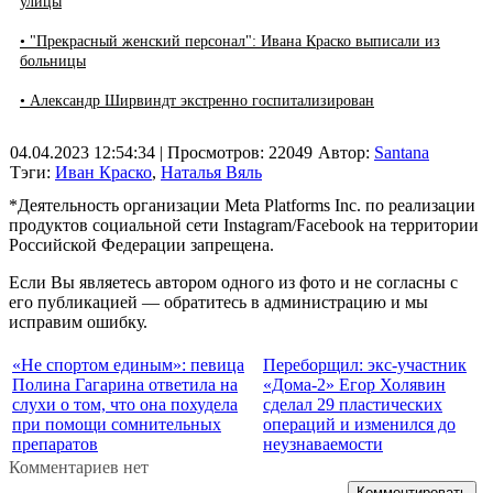
улицы
• "Прекрасный женский персонал": Ивана Краско выписали из
больницы
• Александр Ширвиндт экстренно госпитализирован
04.04.2023 12:54:34
| Просмотров: 22049
Автор:
Santana
Тэги:
Иван Краско
,
Наталья Вяль
*Деятельность организации Meta Platforms Inc. по реализации
продуктов социальной сети Instagram/Facebook на территории
Российской Федерации запрещена.
Если Вы являетесь автором одного из фото и не согласны с
его публикацией — обратитесь в администрацию и мы
исправим ошибку.
«Не спортом единым»: певица
Переборщил: экс-участник
Полина Гагарина ответила на
«Дома-2» Егор Холявин
слухи о том, что она похудела
сделал 29 пластических
при помощи сомнительных
операций и изменился до
препаратов
неузнаваемости
Комментариев нет
Комментировать