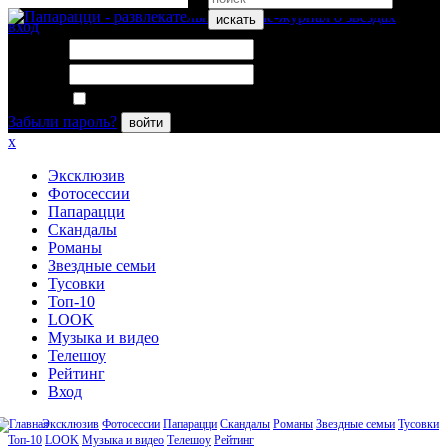
искать
вход
Логин:
Пароль:
Запомнить меня
Забыли пароль?
войти
x
Эксклюзив
Фотосессии
Папарацци
Скандалы
Романы
Звездные семьи
Тусовки
Топ-10
LOOK
Музыка и видео
Телешоу
Рейтинг
Вход
Эксклюзив
Фотосессии
Папарацци
Скандалы
Романы
Звездные семьи
Тусовки
Топ-10
LOOK
Музыка и видео
Телешоу
Рейтинг