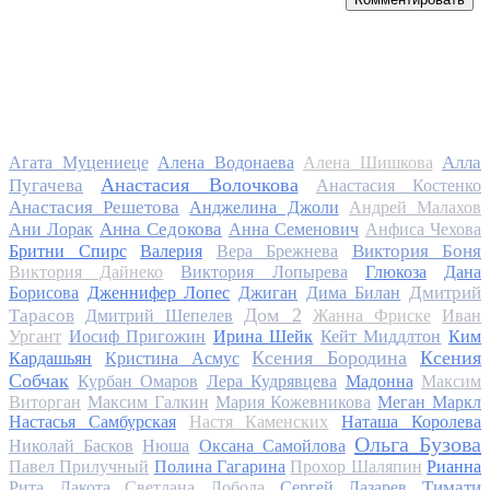
Алла
Агата Муцениеце
Алена Водонаева
Алена Шишкова
Анастасия Волочкова
Пугачева
Анастасия Костенко
Анастасия Решетова
Анджелина Джоли
Андрей Малахов
Анна Седокова
Ани Лорак
Анна Семенович
Анфиса Чехова
Виктория Боня
Бритни Спирс
Валерия
Вера Брежнева
Виктория Дайнеко
Виктория Лопырева
Глюкоза
Дана
Дмитрий
Борисова
Дженнифер Лопес
Джиган
Дима Билан
Дом 2
Тарасов
Дмитрий Шепелев
Жанна Фриске
Иван
Ургант
Иосиф Пригожин
Ирина Шейк
Кейт Миддлтон
Ким
Ксения Бородина
Ксения
Кардашьян
Кристина Асмус
Собчак
Курбан Омаров
Лера Кудрявцева
Мадонна
Максим
Виторган
Максим Галкин
Мария Кожевникова
Меган Маркл
Настасья Самбурская
Настя Каменских
Наташа Королева
Ольга Бузова
Николай Басков
Нюша
Оксана Самойлова
Павел Прилучный
Полина Гагарина
Прохор Шаляпин
Рианна
Тимати
Рита Дакота
Светлана Лобода
Сергей Лазарев