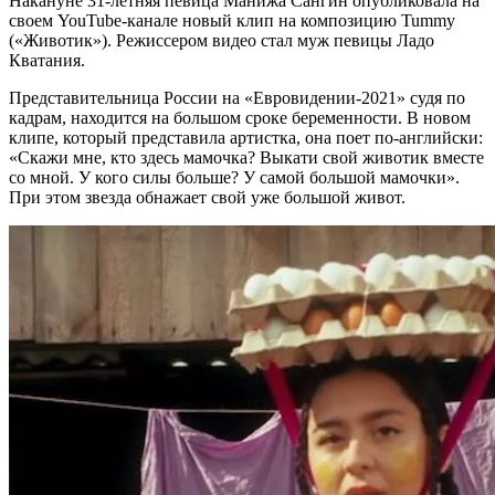
Накануне 31-летняя певица Манижа Сангин опубликовала на
своем YouTube-канале новый клип на композицию Tummy
(«Животик»). Режиссером видео стал муж певицы Ладо
Кватания.
Представительница России на «Евровидении-2021» судя по
кадрам, находится на большом сроке беременности. В новом
клипе, который представила артистка, она поет по-английски:
«Скажи мне, кто здесь мамочка? Выкати свой животик вместе
со мной. У кого силы больше? У самой большой мамочки».
При этом звезда обнажает свой уже большой живот.