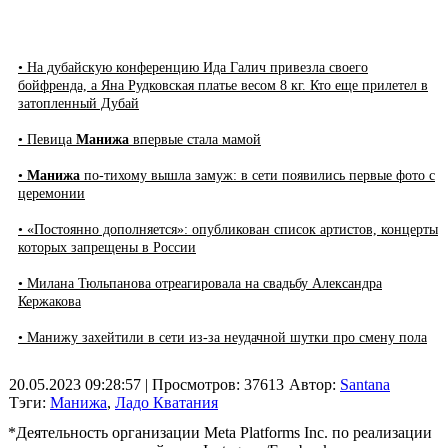
• На дубайскую конференцию Ида Галич привезла своего
бойфренда, а Яна Рудковская платье весом 8 кг. Кто еще прилетел в
затопленный Дубай
• Певица
Манижа
впервые стала мамой
•
Манижа
по-тихому вышла замуж: в сети появились первые фото с
церемонии
• «Постоянно дополняется»: опубликован список артистов, концерты
которых запрещены в России
• Милана Тюльпанова отреагировала на свадьбу Александра
Кержакова
• Манижу захейтили в сети из-за неудачной шутки про смену пола
20.05.2023 09:28:57
| Просмотров: 37613
Автор:
Santana
Тэги:
Манижа
,
Ладо Кватания
*Деятельность организации Meta Platforms Inc. по реализации