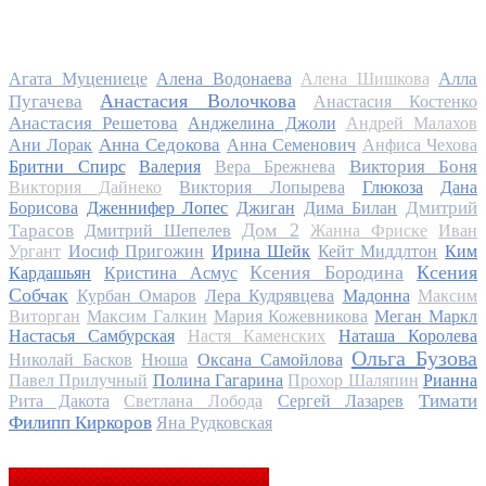
Алла
Агата Муцениеце
Алена Водонаева
Алена Шишкова
Анастасия Волочкова
Пугачева
Анастасия Костенко
Анастасия Решетова
Анджелина Джоли
Андрей Малахов
Анна Седокова
Ани Лорак
Анна Семенович
Анфиса Чехова
Виктория Боня
Бритни Спирс
Валерия
Вера Брежнева
Виктория Дайнеко
Виктория Лопырева
Глюкоза
Дана
Дмитрий
Борисова
Дженнифер Лопес
Джиган
Дима Билан
Дом 2
Тарасов
Дмитрий Шепелев
Жанна Фриске
Иван
Ургант
Иосиф Пригожин
Ирина Шейк
Кейт Миддлтон
Ким
Ксения Бородина
Ксения
Кардашьян
Кристина Асмус
Собчак
Курбан Омаров
Лера Кудрявцева
Мадонна
Максим
Виторган
Максим Галкин
Мария Кожевникова
Меган Маркл
Настасья Самбурская
Настя Каменских
Наташа Королева
Ольга Бузова
Николай Басков
Нюша
Оксана Самойлова
Павел Прилучный
Полина Гагарина
Прохор Шаляпин
Рианна
Тимати
Рита Дакота
Светлана Лобода
Сергей Лазарев
Филипп Киркоров
Яна Рудковская