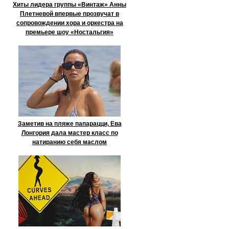
Хиты лидера группы «Винтаж» Анны
Плетневой впервые прозвучат в
сопровождении хора и оркестра на
премьере шоу «Ностальгия»
Заметив на пляже папарацци, Ева
Лонгория дала мастер класс по
натиранию себя маслом