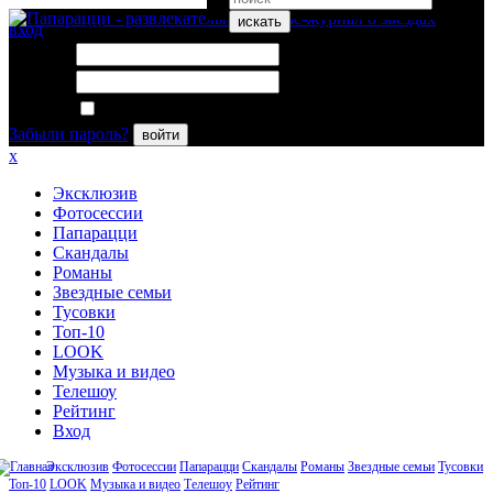
искать
вход
Логин:
Пароль:
Запомнить меня
Забыли пароль?
войти
x
Эксклюзив
Фотосессии
Папарацци
Скандалы
Романы
Звездные семьи
Тусовки
Топ-10
LOOK
Музыка и видео
Телешоу
Рейтинг
Вход
Эксклюзив
Фотосессии
Папарацци
Скандалы
Романы
Звездные семьи
Тусовки
Топ-10
LOOK
Музыка и видео
Телешоу
Рейтинг