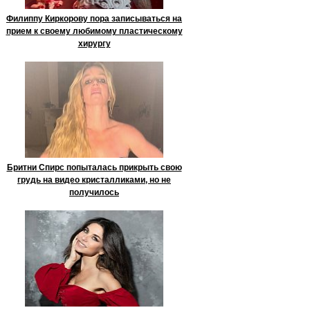
Филиппу Киркорову пора записываться на
прием к своему любимому пластическому
хирургу
Бритни Спирс попыталась прикрыть свою
грудь на видео кристалликами, но не
получилось