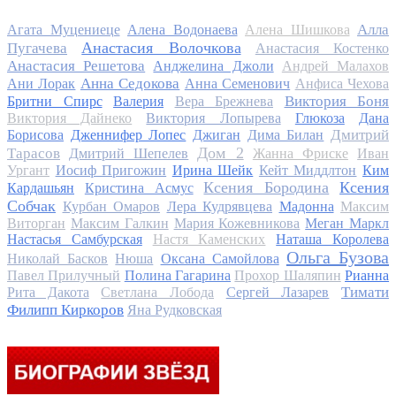
Алла
Агата Муцениеце
Алена Водонаева
Алена Шишкова
Анастасия Волочкова
Пугачева
Анастасия Костенко
Анастасия Решетова
Анджелина Джоли
Андрей Малахов
Анна Седокова
Ани Лорак
Анна Семенович
Анфиса Чехова
Виктория Боня
Бритни Спирс
Валерия
Вера Брежнева
Виктория Дайнеко
Виктория Лопырева
Глюкоза
Дана
Дмитрий
Борисова
Дженнифер Лопес
Джиган
Дима Билан
Дом 2
Тарасов
Дмитрий Шепелев
Жанна Фриске
Иван
Ургант
Иосиф Пригожин
Ирина Шейк
Кейт Миддлтон
Ким
Ксения Бородина
Ксения
Кардашьян
Кристина Асмус
Собчак
Курбан Омаров
Лера Кудрявцева
Мадонна
Максим
Виторган
Максим Галкин
Мария Кожевникова
Меган Маркл
Настасья Самбурская
Настя Каменских
Наташа Королева
Ольга Бузова
Николай Басков
Нюша
Оксана Самойлова
Павел Прилучный
Полина Гагарина
Прохор Шаляпин
Рианна
Тимати
Рита Дакота
Светлана Лобода
Сергей Лазарев
Филипп Киркоров
Яна Рудковская