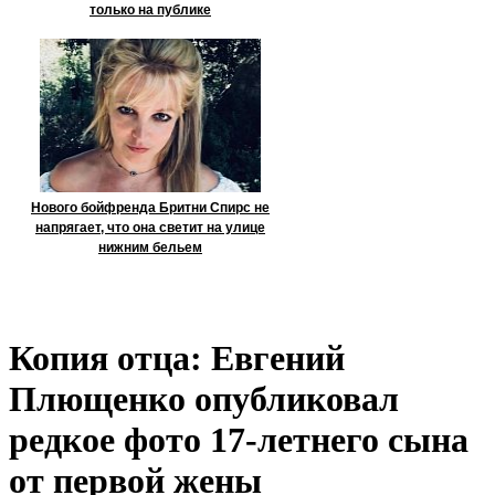
только на публике
Нового бойфренда Бритни Спирс не
напрягает, что она светит на улице
нижним бельем
Копия отца: Евгений
Плющенко опубликовал
редкое фото 17-летнего сына
от первой жены