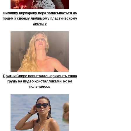
Филиппу Киркорову пора записываться на
прием к своему любимому пластическому
хирургу
Бритни Спирс попыталась прикрыть свою
грудь на видео кристалликами, но не
получилось