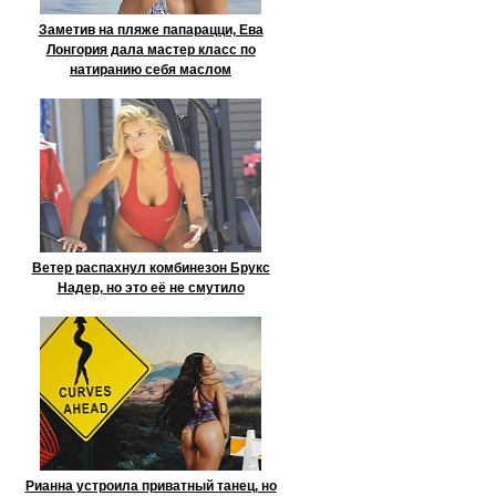
Заметив на пляже папарацци, Ева
Лонгория дала мастер класс по
натиранию себя маслом
Ветер распахнул комбинезон Брукс
Надер, но это её не смутило
Рианна устроила приватный танец, но