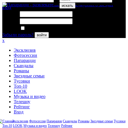
искать
вход
Логин:
Пароль:
Запомнить меня
Забыли пароль?
войти
x
Эксклюзив
Фотосессии
Папарацци
Скандалы
Романы
Звездные семьи
Тусовки
Топ-10
LOOK
Музыка и видео
Телешоу
Рейтинг
Вход
Эксклюзив
Фотосессии
Папарацци
Скандалы
Романы
Звездные семьи
Тусовки
Топ-10
LOOK
Музыка и видео
Телешоу
Рейтинг