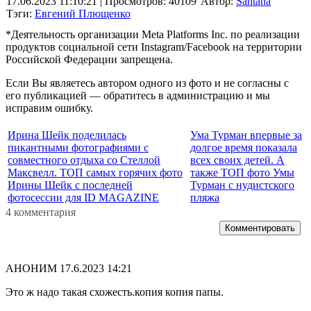
17.06.2023 11:10:21
| Просмотров: 40109
Автор:
Santana
Тэги:
Евгений Плющенко
*Деятельность организации Meta Platforms Inc. по реализации
продуктов социальной сети Instagram/Facebook на территории
Российской Федерации запрещена.
Если Вы являетесь автором одного из фото и не согласны с
его публикацией — обратитесь в администрацию и мы
исправим ошибку.
Ирина Шейк поделилась
Ума Турман впервые за
пикантными фотографиями с
долгое время показала
совместного отдыха со Стеллой
всех своих детей. А
Максвелл. ТОП самых горячих фото
также ТОП фото Умы
Ирины Шейк с последней
Турман с нудистского
фотосессии для ID MAGAZINE
пляжа
4 комментария
Комментировать
АНОНИМ
17.6.2023 14:21
Это ж надо такая схожесть.копия копия папы.