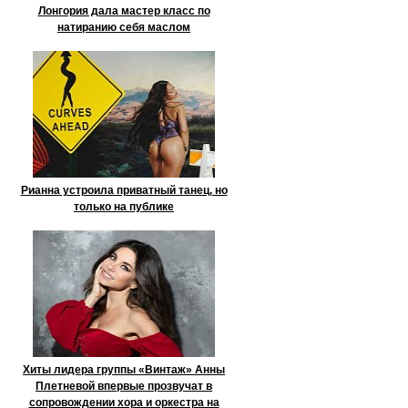
Лонгория дала мастер класс по
натиранию себя маслом
Рианна устроила приватный танец, но
только на публике
Хиты лидера группы «Винтаж» Анны
Плетневой впервые прозвучат в
сопровождении хора и оркестра на