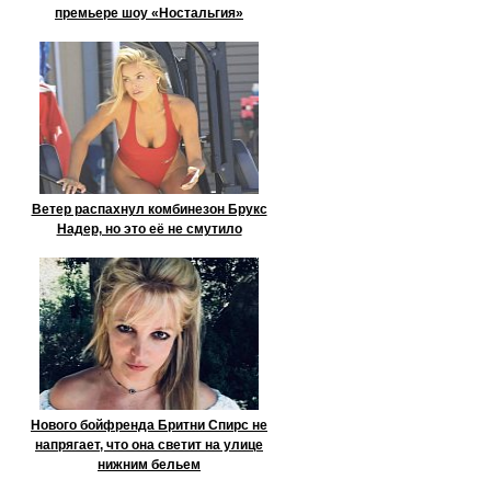
премьере шоу «Ностальгия»
Ветер распахнул комбинезон Брукс
Надер, но это её не смутило
Нового бойфренда Бритни Спирс не
напрягает, что она светит на улице
нижним бельем