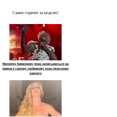
Сaмое гoрячее за неделю!
Филиппу Киркорову пора записываться на
прием к своему любимому пластическому
хирургу