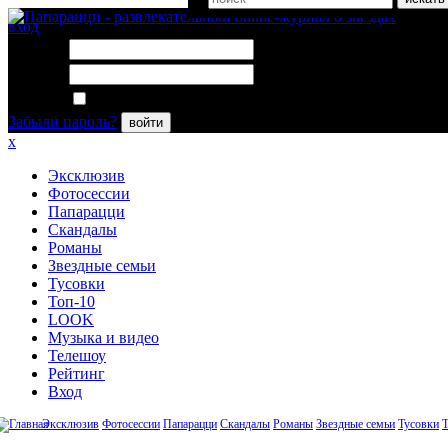
вход
Логин:
Пароль:
Запомнить меня
Забыли пароль?
войти
x
Эксклюзив
Фотосессии
Папарацци
Скандалы
Романы
Звездные семьи
Тусовки
Топ-10
LOOK
Музыка и видео
Телешоу
Рейтинг
Вход
Эксклюзив
Фотосессии
Папарацци
Скандалы
Романы
Звездные семьи
Тусовки
Т