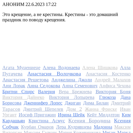
АНОНИМ
22.6.2023 17:22
Это крещение, а не крестины. Крестины - это домашний
праздник по поводу крещения.
Алла
Агата Муцениеце
Алена Водонаева
Алена Шишкова
Анастасия Волочкова
Пугачева
Анастасия Костенко
Анастасия Решетова
Анджелина Джоли
Андрей Малахов
Анна Седокова
Ани Лорак
Анна Семенович
Анфиса Чехова
Виктория Боня
Бритни Спирс
Валерия
Вера Брежнева
Виктория Дайнеко
Виктория Лопырева
Глюкоза
Дана
Дмитрий
Борисова
Дженнифер Лопес
Джиган
Дима Билан
Дом 2
Тарасов
Дмитрий Шепелев
Жанна Фриске
Иван
Ургант
Иосиф Пригожин
Ирина Шейк
Кейт Миддлтон
Ким
Ксения Бородина
Ксения
Кардашьян
Кристина Асмус
Собчак
Курбан Омаров
Лера Кудрявцева
Мадонна
Максим
Виторган
Максим Галкин
Мария Кожевникова
Меган Маркл