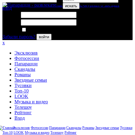
искать
вход
Логин:
Пароль:
Запомнить меня
Забыли пароль?
войти
x
Эксклюзив
Фотосессии
Папарацци
Скандалы
Романы
Звездные семьи
Тусовки
Топ-10
LOOK
Музыка и видео
Телешоу
Рейтинг
Вход
Эксклюзив
Фотосессии
Папарацци
Скандалы
Романы
Звездные семьи
Тусовки
Топ-10
LOOK
Музыка и видео
Телешоу
Рейтинг