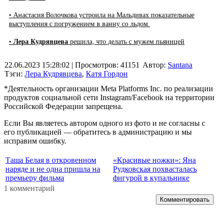
• Анастасия Волочкова устроила на Мальдивах показательные
выступления с погружением в ванну со льдом.
•
Лера Кудрявцева
решила, что делать с мужем пьяницей
22.06.2023 15:28:02
| Просмотров: 41151
Автор:
Santana
Тэги:
Лера Кудрявцева
,
Катя Гордон
*Деятельность организации Meta Platforms Inc. по реализации
продуктов социальной сети Instagram/Facebook на территории
Российской Федерации запрещена.
Если Вы являетесь автором одного из фото и не согласны с
его публикацией — обратитесь в администрацию и мы
исправим ошибку.
Таша Белая в откровенном
«Красивые ножки»: Яна
наряде и не одна пришла на
Рудковская похвасталась
премьеру фильма
фигурой в купальнике
1 комментарий
Комментировать