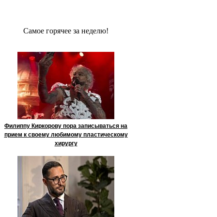
Сaмое гoрячее за неделю!
Филиппу Киркорову пора записываться на
прием к своему любимому пластическому
хирургу