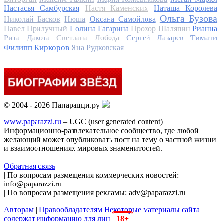
Настасья Самбурская
Настя Каменских
Наташа Королева
Ольга Бузова
Николай Басков
Нюша
Оксана Самойлова
Павел Прилучный
Полина Гагарина
Прохор Шаляпин
Рианна
Тимати
Рита Дакота
Светлана Лобода
Сергей Лазарев
Филипп Киркоров
Яна Рудковская
© 2004 - 2026 Папарацци.ру
www.paparazzi.ru
– UGC (user generated content)
Информационно-развлекательное сообщество, где любой
желающий может опубликовать пост на тему о частной жизни
и взаимоотношениях мировых знаменитостей.
Обратная связь
| По вопросам размещения коммерческих новостей:
info@paparazzi.ru
| По вопросам размещения рекламы: adv@paparazzi.ru
Авторам
|
Правообладателям
Некоторые материалы сайта
содержат информацию для лиц
18+