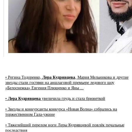
• Регина Тодоренко,
Лера Кудрявцева
, Мария Мельникова и другие
звезды стали гостями на аншлаговой премьере ледового шоу
«Белоснежка» Евгения Плющенко и Яны ...
•
Лера Кудрявцева
увеличила грудь и стала брюнеткой
• Звезды и конкурсанты конкурса «Новая Волна» собрались на
торжественном Гала-ужине
• Тяжелейший перелом ноги Леры Кудрявцевой повлёк печальные
последствия