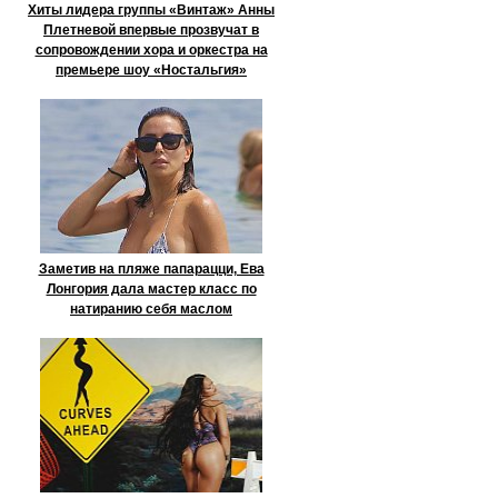
Хиты лидера группы «Винтаж» Анны
Плетневой впервые прозвучат в
сопровождении хора и оркестра на
премьере шоу «Ностальгия»
Заметив на пляже папарацци, Ева
Лонгория дала мастер класс по
натиранию себя маслом