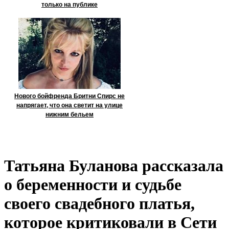
только на публике
Нового бойфренда Бритни Спирс не
напрягает, что она светит на улице
нижним бельем
Татьяна Буланова рассказала
о беременности и судьбе
своего свадебного платья,
которое критиковали в Сети