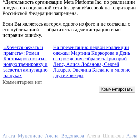
*Деятельность организации Meta Platforms Inc. по реализации
продуктов социальной сети Instagram/Facebook на территории
Российской Федерации запрещена.
Если Вы являетесь автором одного из фото и не согласны с
его публикацией — обратитесь в администрацию и мы
исправим ошибку.
«Хочется бежать и
На презентацию первой коллекции
прыгать»: Роман
одежды Мартина Киркорова в День
Костомаров показал
его рождения собрались Григорий
новую тренировку и
Лепс, Алиса Лобанова, Сергей
засветил ампутацию
Лазарев, Эвелина Бледанс и многие
на руках
другие звезды
Комментариев нет
Комментировать
Алла
Агата Муцениеце
Алена Водонаева
Алена Шишкова