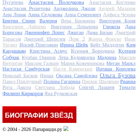
Анастасия Волочкова
Пугачева
Анастасия Костенко
Анастасия Решетова
Анджелина Джоли
Андрей Малахов
Анна Седокова
Ани Лорак
Анна Семенович
Анфиса Чехова
Виктория Боня
Бритни Спирс
Валерия
Вера Брежнева
Виктория Дайнеко
Виктория Лопырева
Глюкоза
Дана
Дмитрий
Борисова
Дженнифер Лопес
Джиган
Дима Билан
Дом 2
Тарасов
Дмитрий Шепелев
Жанна Фриске
Иван
Ургант
Иосиф Пригожин
Ирина Шейк
Кейт Миддлтон
Ким
Ксения Бородина
Ксения
Кардашьян
Кристина Асмус
Собчак
Курбан Омаров
Лера Кудрявцева
Мадонна
Максим
Виторган
Максим Галкин
Мария Кожевникова
Меган Маркл
Настасья Самбурская
Настя Каменских
Наташа Королева
Ольга Бузова
Николай Басков
Нюша
Оксана Самойлова
Павел Прилучный
Полина Гагарина
Прохор Шаляпин
Рианна
Тимати
Рита Дакота
Светлана Лобода
Сергей Лазарев
Филипп Киркоров
Яна Рудковская
© 2004 - 2026 Папарацци.ру