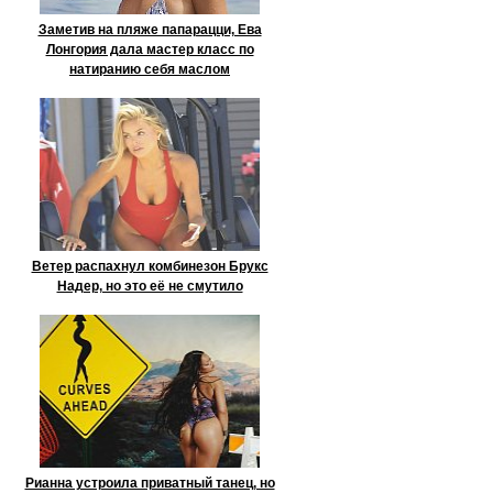
Заметив на пляже папарацци, Ева
Лонгория дала мастер класс по
натиранию себя маслом
Ветер распахнул комбинезон Брукс
Надер, но это её не смутило
Рианна устроила приватный танец, но