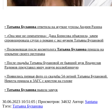
•
Татьяна Буланова
ответила на жуткие угрозы Андрея Разина
• «Она мне не симпатична»: Дана Борисова объяснила, зачем
спровоцировала слухи о романе с экс-мужем Татьяны Булановой
• Посвежевшая после косметолога
Татьяна Буланова
пришла на
открытие своего ресторана
• После свадьбы Татьяны Булановой ее бывший муж Владислав
Радимов представил миру новую возлюбленную
• Появились первые фото со свадьбы 54-летней Татьяны Булановой.
Невеста пришла в ЗАГС с крестом на голове
•
Татьяна Буланова
вышла замуж
30.06.2023 10:51:05
| Просмотров: 34632
Автор:
Santana
Тэги:
Татьяна Буланова