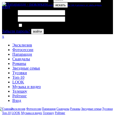
искать
вход
Логин:
Пароль:
Запомнить меня
Забыли пароль?
войти
x
Эксклюзив
Фотосессии
Папарацци
Скандалы
Романы
Звездные семьи
Тусовки
Топ-10
LOOK
Музыка и видео
Телешоу
Рейтинг
Вход
Эксклюзив
Фотосессии
Папарацци
Скандалы
Романы
Звездные семьи
Тусовки
Топ-10
LOOK
Музыка и видео
Телешоу
Рейтинг