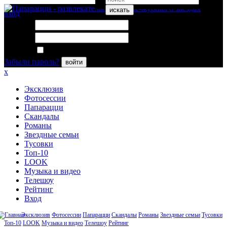
искать
вход
Логин:
Пароль:
Запомнить меня
Забыли пароль?
войти
x
Эксклюзив
Фотосессии
Папарацци
Скандалы
Романы
Звездные семьи
Тусовки
Топ-10
LOOK
Музыка и видео
Телешоу
Рейтинг
Вход
Эксклюзив
Фотосессии
Папарацци
Скандалы
Романы
Звездные семьи
Тусовки
Топ-10
LOOK
Музыка и видео
Телешоу
Рейтинг