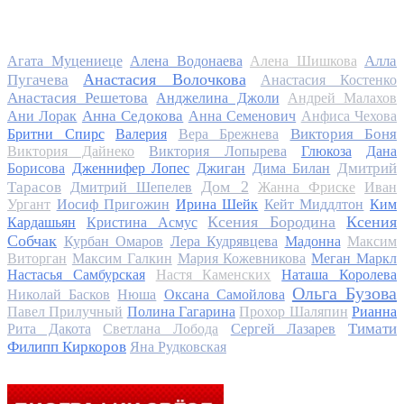
Алла
Агата Муцениеце
Алена Водонаева
Алена Шишкова
Анастасия Волочкова
Пугачева
Анастасия Костенко
Анастасия Решетова
Анджелина Джоли
Андрей Малахов
Анна Седокова
Ани Лорак
Анна Семенович
Анфиса Чехова
Виктория Боня
Бритни Спирс
Валерия
Вера Брежнева
Виктория Дайнеко
Виктория Лопырева
Глюкоза
Дана
Дмитрий
Борисова
Дженнифер Лопес
Джиган
Дима Билан
Дом 2
Тарасов
Дмитрий Шепелев
Жанна Фриске
Иван
Ургант
Иосиф Пригожин
Ирина Шейк
Кейт Миддлтон
Ким
Ксения Бородина
Ксения
Кардашьян
Кристина Асмус
Собчак
Курбан Омаров
Лера Кудрявцева
Мадонна
Максим
Виторган
Максим Галкин
Мария Кожевникова
Меган Маркл
Настасья Самбурская
Настя Каменских
Наташа Королева
Ольга Бузова
Николай Басков
Нюша
Оксана Самойлова
Павел Прилучный
Полина Гагарина
Прохор Шаляпин
Рианна
Тимати
Рита Дакота
Светлана Лобода
Сергей Лазарев
Филипп Киркоров
Яна Рудковская