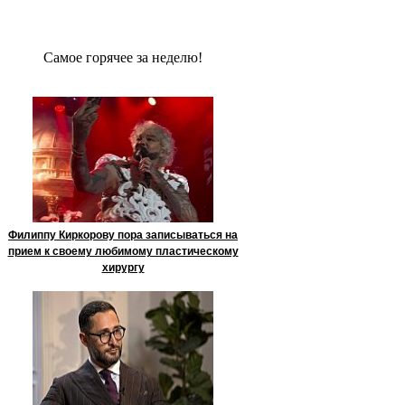
Сaмое гoрячее за неделю!
Филиппу Киркорову пора записываться на
прием к своему любимому пластическому
хирургу