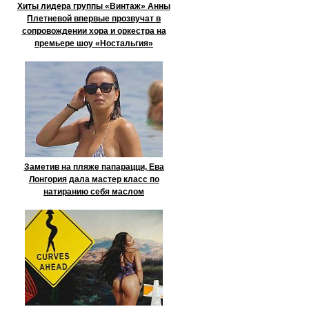
Хиты лидера группы «Винтаж» Анны
Плетневой впервые прозвучат в
сопровождении хора и оркестра на
премьере шоу «Ностальгия»
Заметив на пляже папарацци, Ева
Лонгория дала мастер класс по
натиранию себя маслом