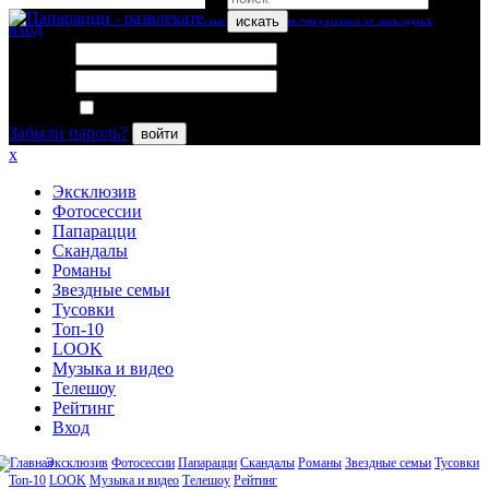
искать
вход
Логин:
Пароль:
Запомнить меня
Забыли пароль?
войти
x
Эксклюзив
Фотосессии
Папарацци
Скандалы
Романы
Звездные семьи
Тусовки
Топ-10
LOOK
Музыка и видео
Телешоу
Рейтинг
Вход
Эксклюзив
Фотосессии
Папарацци
Скандалы
Романы
Звездные семьи
Тусовки
Топ-10
LOOK
Музыка и видео
Телешоу
Рейтинг