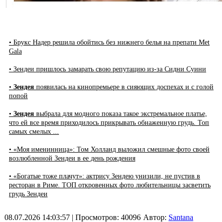
• Брукс Надер решила обойтись без нижнего белья на препати Met
Gala
• Зендеи пришлось замарать свою репутацию из-за Сидни Суини
•
Зендея
появилась на кинопремьере в сияющих доспехах и с голой
попой
•
Зендея
выбрала для модного показа такое экстремальное платье,
что ей все время приходилось прикрывать обнаженную грудь. Топ
самых смелых ...
• «Моя именинница»: Том Холланд выложил смешные фото своей
возлюбленной Зендеи в ее день рождения
• «Богатые тоже плачут»: актрису Зендею унизили, не пустив в
ресторан в Риме. ТОП откровенных фото любительницы засветить
грудь Зендеи
08.07.2026 14:03:57
| Просмотров: 40096
Автор:
Santana