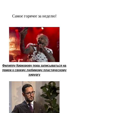
Сaмое гoрячее за неделю!
Филиппу Киркорову пора записываться на
прием к своему любимому пластическому
хирургу