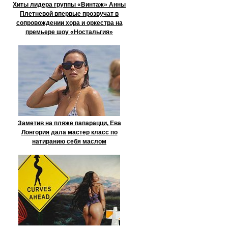
Хиты лидера группы «Винтаж» Анны
Плетневой впервые прозвучат в
сопровождении хора и оркестра на
премьере шоу «Ностальгия»
Заметив на пляже папарацци, Ева
Лонгория дала мастер класс по
натиранию себя маслом