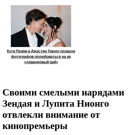
Кэти Перри и Джастин Трюдо позвали
фотографов полюбоваться на их
«лавандовый рай»
Своими смелыми нарядами
Зендая и Лупита Нионго
отвлекли внимание от
кинопремьеры