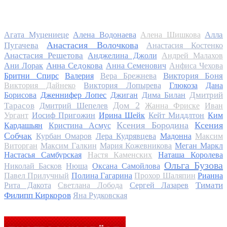
Алла
Агата Муцениеце
Алена Водонаева
Алена Шишкова
Анастасия Волочкова
Пугачева
Анастасия Костенко
Анастасия Решетова
Анджелина Джоли
Андрей Малахов
Анна Седокова
Ани Лорак
Анна Семенович
Анфиса Чехова
Виктория Боня
Бритни Спирс
Валерия
Вера Брежнева
Виктория Дайнеко
Виктория Лопырева
Глюкоза
Дана
Дмитрий
Борисова
Дженнифер Лопес
Джиган
Дима Билан
Дом 2
Тарасов
Дмитрий Шепелев
Жанна Фриске
Иван
Ургант
Иосиф Пригожин
Ирина Шейк
Кейт Миддлтон
Ким
Ксения Бородина
Ксения
Кардашьян
Кристина Асмус
Собчак
Курбан Омаров
Лера Кудрявцева
Мадонна
Максим
Виторган
Максим Галкин
Мария Кожевникова
Меган Маркл
Настасья Самбурская
Настя Каменских
Наташа Королева
Ольга Бузова
Николай Басков
Нюша
Оксана Самойлова
Павел Прилучный
Полина Гагарина
Прохор Шаляпин
Рианна
Тимати
Рита Дакота
Светлана Лобода
Сергей Лазарев
Филипп Киркоров
Яна Рудковская