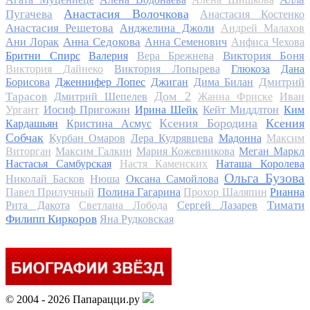
Анастасия Волочкова
Пугачева
Анастасия Костенко
Анастасия Решетова
Анджелина Джоли
Андрей Малахов
Анна Седокова
Ани Лорак
Анна Семенович
Анфиса Чехова
Виктория Боня
Бритни Спирс
Валерия
Вера Брежнева
Виктория Дайнеко
Виктория Лопырева
Глюкоза
Дана
Дмитрий
Борисова
Дженнифер Лопес
Джиган
Дима Билан
Дом 2
Тарасов
Дмитрий Шепелев
Жанна Фриске
Иван
Ургант
Иосиф Пригожин
Ирина Шейк
Кейт Миддлтон
Ким
Ксения Бородина
Ксения
Кардашьян
Кристина Асмус
Собчак
Курбан Омаров
Лера Кудрявцева
Мадонна
Максим
Виторган
Максим Галкин
Мария Кожевникова
Меган Маркл
Настасья Самбурская
Настя Каменских
Наташа Королева
Ольга Бузова
Николай Басков
Нюша
Оксана Самойлова
Павел Прилучный
Полина Гагарина
Прохор Шаляпин
Рианна
Тимати
Рита Дакота
Светлана Лобода
Сергей Лазарев
Филипп Киркоров
Яна Рудковская
© 2004 - 2026 Папарацци.ру