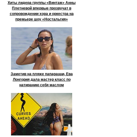
Хиты лидера группы «Винтаж» Анны
Плетневой впервые прозвучат в
сопровождении хора и оркестра на
премьере шоу «Ностальгия»
Заметив на пляже папарацци, Ева
Лонгория дала мастер класс по
натиранию себя маслом