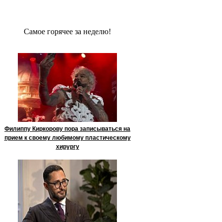
Сaмое гoрячее за неделю!
Филиппу Киркорову пора записываться на
прием к своему любимому пластическому
хирургу