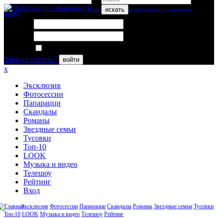
искать
вход
Логин:
Пароль:
Запомнить меня
Забыли пароль?
войти
x
Эксклюзив
Фотосессии
Папарацци
Скандалы
Романы
Звездные семьи
Тусовки
Топ-10
LOOK
Музыка и видео
Телешоу
Рейтинг
Вход
Эксклюзив
Фотосессии
Папарацци
Скандалы
Романы
Звездные семьи
Тусовки
Топ-10
LOOK
Музыка и видео
Телешоу
Рейтинг