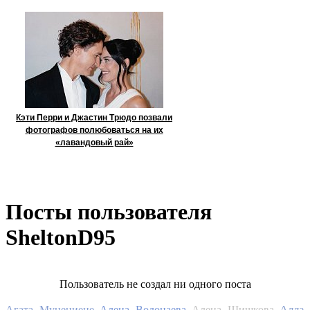
Кэти Перри и Джастин Трюдо позвали
фотографов полюбоваться на их
«лавандовый рай»
Посты пользователя
SheltonD95
Пользователь не создал ни одного поста
Алла
Агата Муцениеце
Алена Водонаева
Алена Шишкова