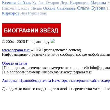
Ксения Собчак
Курбан Омаров
Лера Кудрявцева
Мадонна
М
Ольга Бузова
Николай Басков
Нюша
Оксана Самойлова
П
Киркоров
Яна Рудковская
© 2004 - 2026 Папарацци.ру
www.paparazzi.ru
– UGC (user generated content)
Информационно-развлекательное сообщество, где любой желаю
Обратная связь
| По вопросам размещения коммерческих новостей: info@paparaz
| По вопросам размещения рекламы: adv@paparazzi.ru
Авторам
|
Правообладателям
Некоторые материалы сайта соде
Доводим до вашего сведения, что любая перепечатка материал