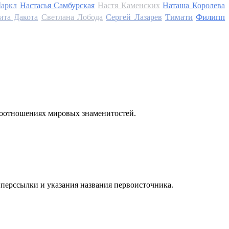
аркл
Настасья Самбурская
Настя Каменских
Наташа Королева
Тимати
Филипп
ита Дакота
Светлана Лобода
Сергей Лазарев
моотношениях мировых знаменитостей.
иперссылки и указания названия первоисточника.