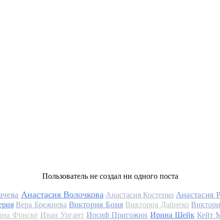
Пользователь не создал ни одного поста
Анастасия Волочкова
ачева
Анастасия 
Анастасия Костенко
Виктория Боня
ерия
Вера Брежнева
Виктория Дайнеко
Виктори
на Фриске
Иван Ургант
Иосиф Пригожин
Ирина Шейк
Кейт 