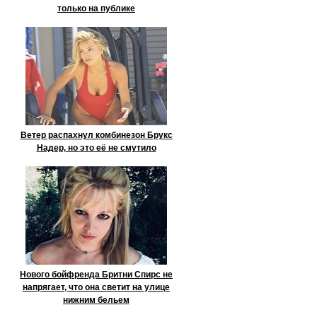
только на публике
Ветер распахнул комбинезон Брукс
Надер, но это её не смутило
Нового бойфренда Бритни Спирс не
напрягает, что она светит на улице
нижним бельем