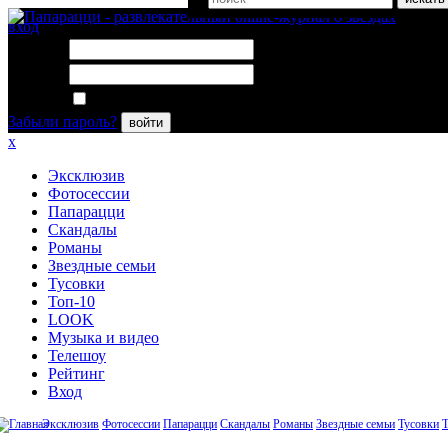
вход
Логин:
Пароль:
Запомнить меня
Забыли пароль?
войти
x
Эксклюзив
Фотосессии
Папарацци
Скандалы
Романы
Звездные семьи
Тусовки
Топ-10
LOOK
Музыка и видео
Телешоу
Рейтинг
Вход
Эксклюзив
Фотосессии
Папарацци
Скандалы
Романы
Звездные семьи
Тусовки
Т