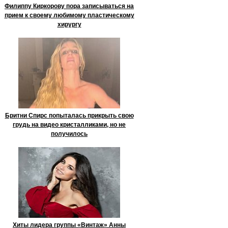
Филиппу Киркорову пора записываться на
прием к своему любимому пластическому
хирургу
Бритни Спирс попыталась прикрыть свою
грудь на видео кристалликами, но не
получилось
Хиты лидера группы «Винтаж» Анны