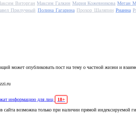
аксим Виторган
Максим Галкин
Мария Кожевникова
Меган М
авел Прилучный
Полина Гагарина
Прохор Шаляпин
Рианна
Р
щий может опубликовать пост на тему о частной жизни и взаи
zi.ru
ржат информацию для лиц
18+
ов сайта возможна только при наличии прямой индексируемой г