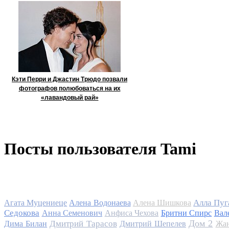
Кэти Перри и Джастин Трюдо позвали
фотографов полюбоваться на их
«лавандовый рай»
Посты пользователя Tami
Алла Пуг
Агата Муцениеце
Алена Водонаева
Алена Шишкова
Седокова
Анна Семенович
Анфиса Чехова
Бритни Спирс
Вал
Дом 2
Дмитрий Тарасов
Дима Билан
Дмитрий Шепелев
Жан