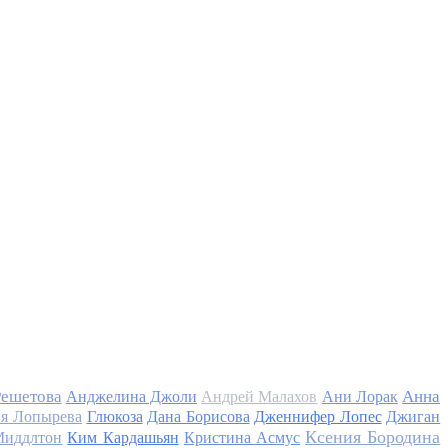
Решетова
Анна
Анджелина Джоли
Андрей Малахов
Ани Лорак
я Лопырева
Глюкоза
Дана Борисова
Дженнифер Лопес
Джиган
Ксения Бородина
Миддлтон
Ким Кардашьян
Кристина Асмус