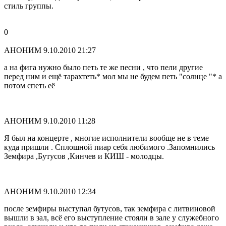
стиль группы.
0
АНОНИМ
9.10.2010 21:27
а на фига нужно было петь те же песни , что пели другие
перед ним и ещё тарахтеть* мол мы не будем петь "солнце "* а
потом спеть её
АНОНИМ
9.10.2010 11:28
Я был на концерте , многие исполнители вообще не в теме
куда пришли . Сплошной пиар себя любимого .Запомнились
Земфира ,Бутусов ,Кинчев и КИШ - молодцы.
АНОНИМ
9.10.2010 12:34
после земфиры выступал бутусов, так земфира с литвиновой
вышли в зал, всё его выступление стояли в зале у служебного