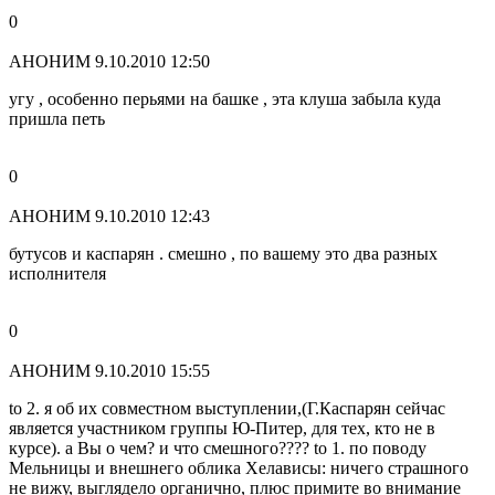
0
АНОНИМ
9.10.2010 12:50
угу , особенно перьями на башке , эта клуша забыла куда
пришла петь
0
АНОНИМ
9.10.2010 12:43
бутусов и каспарян . смешно , по вашему это два разных
исполнителя
0
АНОНИМ
9.10.2010 15:55
to 2. я об их совместном выступлении,(Г.Каспарян сейчас
является участником группы Ю-Питер, для тех, кто не в
курсе). а Вы о чем? и что смешного???? to 1. по поводу
Мельницы и внешнего облика Хелависы: ничего страшного
не вижу, выглядело органично, плюс примите во внимание