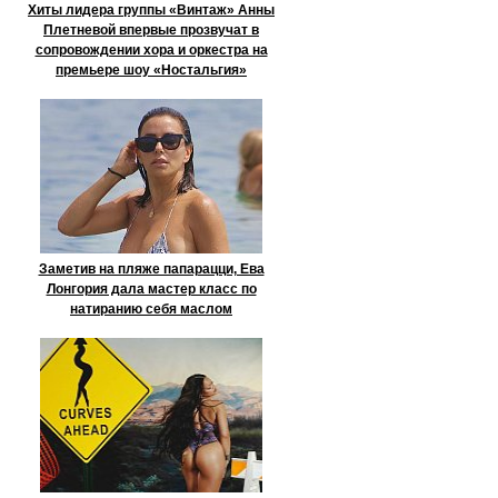
Хиты лидера группы «Винтаж» Анны
Плетневой впервые прозвучат в
сопровождении хора и оркестра на
премьере шоу «Ностальгия»
Заметив на пляже папарацци, Ева
Лонгория дала мастер класс по
натиранию себя маслом