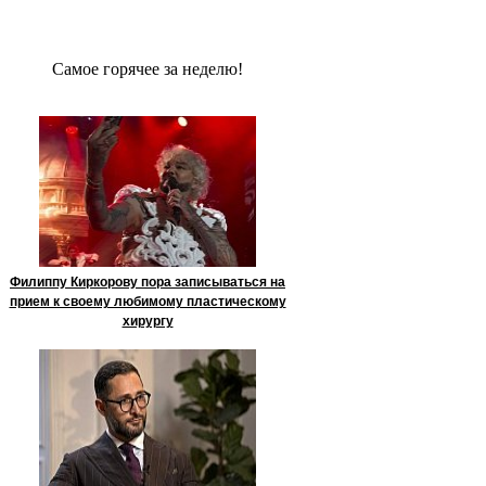
Сaмое гoрячее за неделю!
Филиппу Киркорову пора записываться на
прием к своему любимому пластическому
хирургу