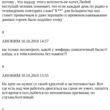
потому , что надоду этого хотелость-не катит,Любой
неглупый человек понимает, что если каждый день по радио и
телевидению повторять слово"Х**" для большинства оно
станет привычным и даже хорошим со временем.навязывание
данных героев было подобно этому
0
АНОНИМ
10.10.2010 14:57
вы только посмотрите, какой у земфиры симпатичный басист!
алёша, я в тебя влюблена без памяти!!!
0
АНОНИМ
10.10.2010 15:55
На хрен он нужен со своей красотой и застенчивостью. Вот
где есть над чем работать-двигаться на сцене не умеет, пялится
всё-время в пол,лыбится по непонятным причинам, по
слухам,болтливый.
0