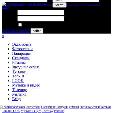
искать
вход
Логин:
Пароль:
Запомнить меня
Забыли пароль?
войти
x
Эксклюзив
Фотосессии
Папарацци
Скандалы
Романы
Звездные семьи
Тусовки
Топ-10
LOOK
Музыка и видео
Телешоу
Рейтинг
Вход
Эксклюзив
Фотосессии
Папарацци
Скандалы
Романы
Звездные семьи
Тусовки
Топ-10
LOOK
Музыка и видео
Телешоу
Рейтинг