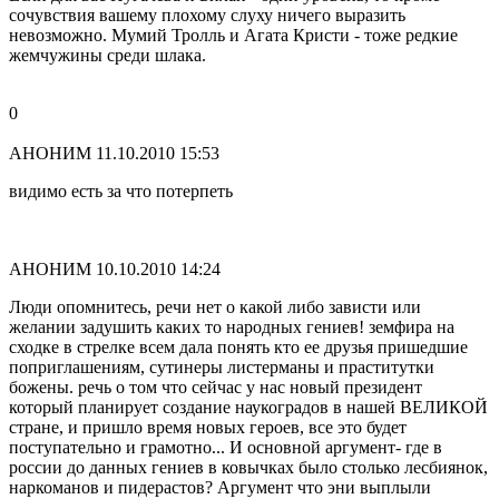
сочувствия вашему плохому слуху ничего выразить
невозможно. Мумий Тролль и Агата Кристи - тоже редкие
жемчужины среди шлака.
0
АНОНИМ
11.10.2010 15:53
видимо есть за что потерпеть
АНОНИМ
10.10.2010 14:24
Люди опомнитесь, речи нет о какой либо зависти или
желании задушить каких то народных гениев! земфира на
сходке в стрелке всем дала понять кто ее друзья пришедшие
поприглашениям, сутинеры листерманы и праститутки
божены. речь о том что сейчас у нас новый президент
который планирует создание наукоградов в нашей ВЕЛИКОЙ
стране, и пришло время новых героев, все это будет
поступательно и грамотно... И основной аргумент- где в
россии до данных гениев в ковычках было столько лесбиянок,
наркоманов и пидерастов? Аргумент что эни выплыли