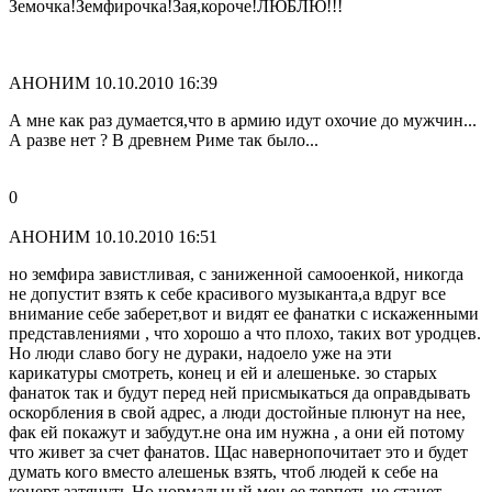
Земочка!Земфирочка!Зая,короче!ЛЮБЛЮ!!!
АНОНИМ
10.10.2010 16:39
А мне как раз думается,что в армию идут охочие до мужчин...
А разве нет ? В древнем Риме так было...
0
АНОНИМ
10.10.2010 16:51
но земфира завистливая, с заниженной самооенкой, никогда
не допустит взять к себе красивого музыканта,а вдруг все
внимание себе заберет,вот и видят ее фанатки с искаженными
представлениями , что хорошо а что плохо, таких вот уродцев.
Но люди славо богу не дураки, надоело уже на эти
карикатуры смотреть, конец и ей и алешеньке. зо старых
фанаток так и будут перед ней присмыкаться да оправдывать
оскорбления в свой адрес, а люди достойные плюнут на нее,
фак ей покажут и забудут.не она им нужна , а они ей потому
что живет за счет фанатов. Щас навернопочитает это и будет
думать кого вместо алешеньк взять, чтоб людей к себе на
конерт затянуть.Но нормальный мен ее терпеть не станет.