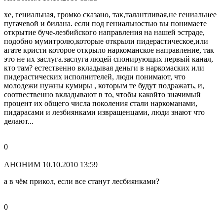
хе, гениальная, громко сказано, так,талантливая,не гениальнее
пугачевой и билана. если под гениальностью вы понимаете
открытие буче-лезбийского направления на нашей эстраде,
подобно мумитролю,которые открыли пидерастическое,или
агате кристи которое открыло наркоманское направление, так
это не их заслуга.заслуга людей спонирующих первый канал,
кто там? естественно вкладывая деньги в наркомаских или
пидерастических исполнителей, люди понимают, что
молодежи нужны кумиры , которым те будут подражать, и,
соотвественно вкладывают в то, чтобы какойто значимый
процент их общего числа поколения стали наркоманами,
пидарасами и лезбиянками извращенцами, люди знают что
делают...
0
АНОНИМ
10.10.2010 13:59
а в чём прикол, если все станут лесбиянками?
0