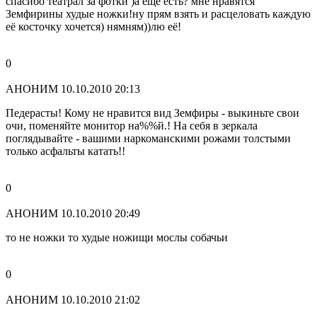
спасибо театрал за фотки )а ещё есть? мне нравятся
Земфирины худые ножки!ну прям взять и расцеловать каждую
её косточку хочется) нямням))лю её!
0
АНОНИМ
10.10.2010 20:13
Педерасты! Кому не нравится вид Земфиры - выкиньте свои
очи, поменяйте монитор на%%й.! На себя в зеркала
поглядывайте - вашими наркоманскими рожами толстыми
только асфальты катать!!
0
АНОНИМ
10.10.2010 20:49
то не ножки то худые ножищи мослы собачьи
0
АНОНИМ
10.10.2010 21:02