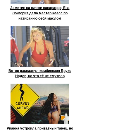
Заметив на пляже папарацци, Ева
Лонгория дала мастер класс по
натиранию себя маслом
Ветер распахнул комбинезон Брукс
Надер, но это её не смутило
Рианна устроила приватный танец, но