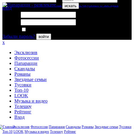
искать
вход
Логин:
Пароль:
Запомнить меня
Забыли пароль?
войти
x
Эксклюзив
Фотосессии
Папарацци
Скандалы
Романы
Звездные семьи
Тусовки
Топ-10
LOOK
Музыка и видео
Телешоу
Рейтинг
Вход
Эксклюзив
Фотосессии
Папарацци
Скандалы
Романы
Звездные семьи
Тусовки
Топ-10
LOOK
Музыка и видео
Телешоу
Рейтинг