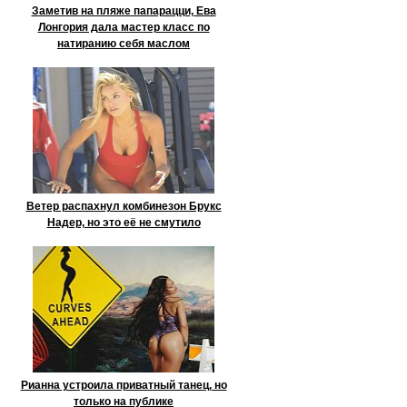
Заметив на пляже папарацци, Ева
Лонгория дала мастер класс по
натиранию себя маслом
Ветер распахнул комбинезон Брукс
Надер, но это её не смутило
Рианна устроила приватный танец, но
только на публике