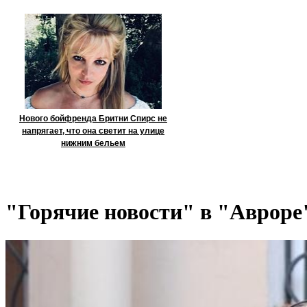
Нового бойфренда Бритни Спирс не
напрягает, что она светит на улице
нижним бельем
"Горячие новости" в "Авроре"