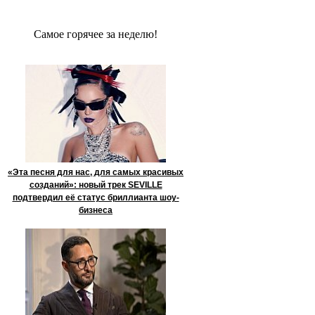
Сaмое гoрячее за неделю!
«Эта песня для нас, для самых красивых
созданий»: новый трек SEVILLE
подтвердил её статус бриллианта шоу-
бизнеса