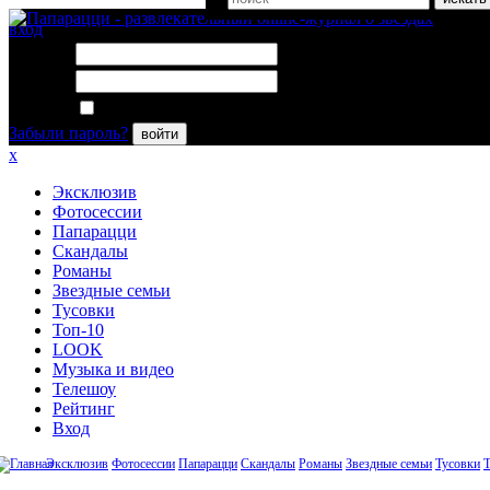
вход
Логин:
Пароль:
Запомнить меня
Забыли пароль?
войти
x
Эксклюзив
Фотосессии
Папарацци
Скандалы
Романы
Звездные семьи
Тусовки
Топ-10
LOOK
Музыка и видео
Телешоу
Рейтинг
Вход
Эксклюзив
Фотосессии
Папарацци
Скандалы
Романы
Звездные семьи
Тусовки
Т