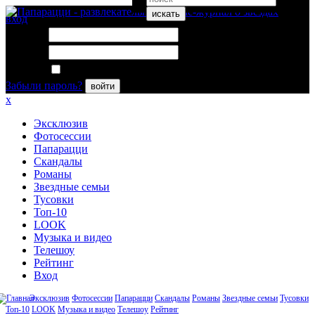
искать
вход
Логин:
Пароль:
Запомнить меня
Забыли пароль?
войти
x
Эксклюзив
Фотосессии
Папарацци
Скандалы
Романы
Звездные семьи
Тусовки
Топ-10
LOOK
Музыка и видео
Телешоу
Рейтинг
Вход
Эксклюзив
Фотосессии
Папарацци
Скандалы
Романы
Звездные семьи
Тусовки
Топ-10
LOOK
Музыка и видео
Телешоу
Рейтинг