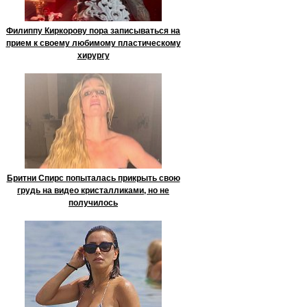
Филиппу Киркорову пора записываться на
прием к своему любимому пластическому
хирургу
Бритни Спирс попыталась прикрыть свою
грудь на видео кристалликами, но не
получилось