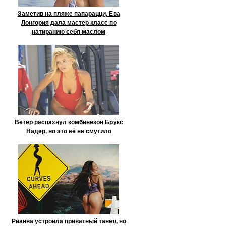
Заметив на пляже папарацци, Ева
Лонгория дала мастер класс по
натиранию себя маслом
Ветер распахнул комбинезон Брукс
Надер, но это её не смутило
Рианна устроила приватный танец, но