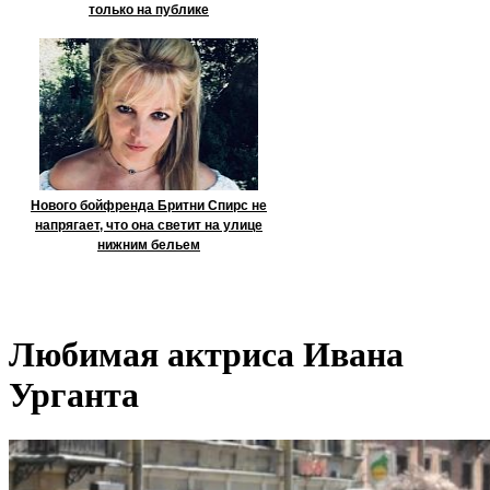
только на публике
Нового бойфренда Бритни Спирс не
напрягает, что она светит на улице
нижним бельем
Любимая актриса Ивана
Урганта