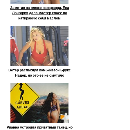
Заметив на пляже папарацци, Ева
Лонгория дала мастер класс по
натиранию себя маслом
Ветер распахнул комбинезон Брукс
Надер, но это её не смутило
Рианна устроила приватный танец, но