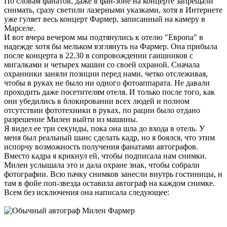
По словам фанатов, даже в фан-зоне на концерте запрещали
снимать, сразу светили лазерными указками, хотя в Интернете
уже гуляет весь концерт Фармер, записанный на камеру в
Марселе.
И вот вчера вечером мы подтянулись к отелю "Европа" в
надежде хотя бы мельком взглянуть на Фармер. Она прибыла
после концерта в 22.30 в сопровождении гаишников с
мигалками и четырех машин со своей охраной. Сначала
охранники заняли позиции перед нами, четко отслеживая,
чтобы в руках не было ни одного фотоаппарата. Не давали
проходить даже посетителям отеля. И только после того, как
они убедились в блокировании всех людей и полном
отсутствии фототехники в руках, по рации было отдано
разрешение Милен выйти из машины.
Я видел ее три секунды, пока она шла до входа в отель. У
меня был реальный шанс сделать кадр, но я боялся, что этим
испорчу возможность получения фанатами автографов.
Вместо кадра я крикнул ей, чтобы подписала нам снимки.
Милен услышала это и дала охране знак, чтобы собрали
фотографии. Всю пачку снимков занесли внутрь гостиницы, и
там в фойе поп-звезда оставила автограф на каждом снимке.
Всем без исключения она написала следующее: