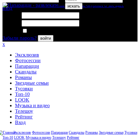
искать
вход
Логин:
Пароль:
Запомнить меня
Забыли пароль?
войти
x
Эксклюзив
Фотосессии
Папарацци
Скандалы
Романы
Звездные семьи
Тусовки
Топ-10
LOOK
Музыка и видео
Телешоу
Рейтинг
Вход
Эксклюзив
Фотосессии
Папарацци
Скандалы
Романы
Звездные семьи
Тусовки
Топ-10
LOOK
Музыка и видео
Телешоу
Рейтинг