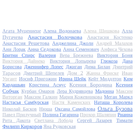
Алла
Агата Муцениеце
Алена Водонаева
Алена Шишкова
Анастасия Волочкова
Пугачева
Анастасия Костенко
Анастасия Решетова
Анджелина Джоли
Андрей Малахов
Анна Седокова
Ани Лорак
Анна Семенович
Анфиса Чехова
Виктория Боня
Бритни Спирс
Валерия
Вера Брежнева
Виктория Дайнеко
Виктория Лопырева
Глюкоза
Дана
Дмитрий
Борисова
Дженнифер Лопес
Джиган
Дима Билан
Дом 2
Тарасов
Дмитрий Шепелев
Жанна Фриске
Иван
Ургант
Иосиф Пригожин
Ирина Шейк
Кейт Миддлтон
Ким
Ксения Бородина
Ксения
Кардашьян
Кристина Асмус
Собчак
Курбан Омаров
Лера Кудрявцева
Мадонна
Максим
Виторган
Максим Галкин
Мария Кожевникова
Меган Маркл
Настасья Самбурская
Настя Каменских
Наташа Королева
Ольга Бузова
Николай Басков
Нюша
Оксана Самойлова
Павел Прилучный
Полина Гагарина
Прохор Шаляпин
Рианна
Тимати
Рита Дакота
Светлана Лобода
Сергей Лазарев
Филипп Киркоров
Яна Рудковская