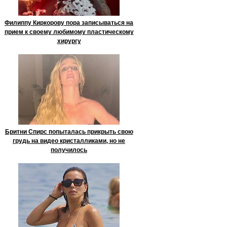
Филиппу Киркорову пора записываться на
прием к своему любимому пластическому
хирургу
Бритни Спирс попыталась прикрыть свою
грудь на видео кристалликами, но не
получилось