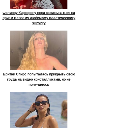
Филиппу Киркорову пора записываться на
прием к своему любимому пластическому
хирургу
Бритни Спирс попыталась прикрыть свою
грудь на видео кристалликами, но не
получилось