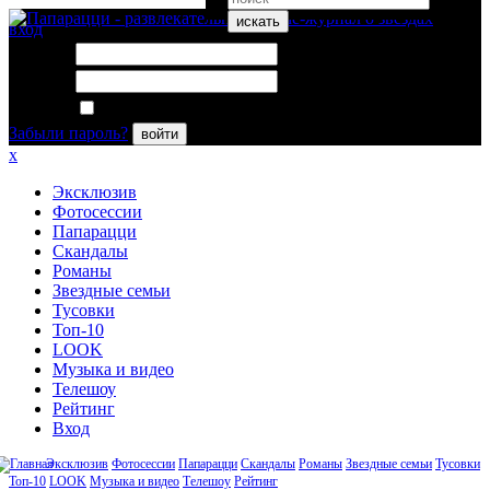
искать
вход
Логин:
Пароль:
Запомнить меня
Забыли пароль?
войти
x
Эксклюзив
Фотосессии
Папарацци
Скандалы
Романы
Звездные семьи
Тусовки
Топ-10
LOOK
Музыка и видео
Телешоу
Рейтинг
Вход
Эксклюзив
Фотосессии
Папарацци
Скандалы
Романы
Звездные семьи
Тусовки
Топ-10
LOOK
Музыка и видео
Телешоу
Рейтинг