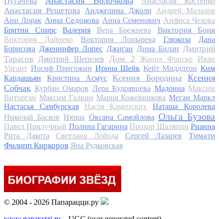
Анастасия Волочкова
Пугачева
Анастасия Костенко
Анастасия Решетова
Анджелина Джоли
Андрей Малахов
Анна Седокова
Ани Лорак
Анна Семенович
Анфиса Чехова
Виктория Боня
Бритни Спирс
Валерия
Вера Брежнева
Виктория Дайнеко
Виктория Лопырева
Глюкоза
Дана
Дмитрий
Борисова
Дженнифер Лопес
Джиган
Дима Билан
Дом 2
Тарасов
Дмитрий Шепелев
Жанна Фриске
Иван
Ургант
Иосиф Пригожин
Ирина Шейк
Кейт Миддлтон
Ким
Ксения Бородина
Ксения
Кардашьян
Кристина Асмус
Собчак
Курбан Омаров
Лера Кудрявцева
Мадонна
Максим
Виторган
Максим Галкин
Мария Кожевникова
Меган Маркл
Настасья Самбурская
Настя Каменских
Наташа Королева
Ольга Бузова
Николай Басков
Нюша
Оксана Самойлова
Павел Прилучный
Полина Гагарина
Прохор Шаляпин
Рианна
Тимати
Рита Дакота
Светлана Лобода
Сергей Лазарев
Филипп Киркоров
Яна Рудковская
© 2004 - 2026 Папарацци.ру
www.paparazzi.ru
– UGC (user generated content)