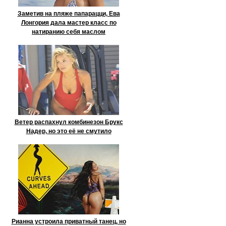
Заметив на пляже папарацци, Ева
Лонгория дала мастер класс по
натиранию себя маслом
Ветер распахнул комбинезон Брукс
Надер, но это её не смутило
Рианна устроила приватный танец, но