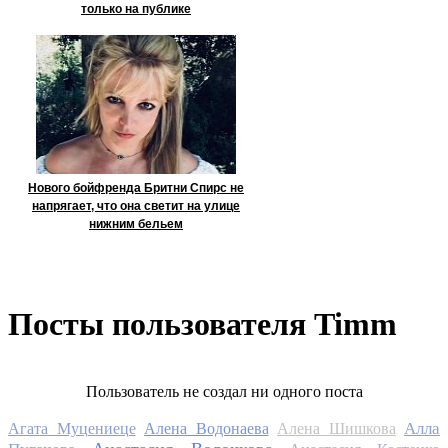
только на публике
Нового бойфренда Бритни Спирс не
напрягает, что она светит на улице
нижним бельем
Посты пользователя Timm
Пользователь не создал ни одного поста
Алла
Агата Муцениеце
Алена Водонаева
Алена Шишкова