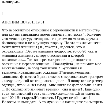
памперсах.
1
АНОНИМ
18.4.2011 19:51
Что за бестактное отношение к беременности и материнству(
или как вы выразились время дерьма в памперсах ) . Конечно
,это меняет фигуру женщины , и причем во многих случаях
бесповоротно и не в лучшую сторону .Но это так же меняет и
менталитет женщины ( и , хочется , надеятся , что и
окружающих) .Это не женщина -подросток 90-60-90 уже, а
женщина-женщина , которую воспевали и которой
восхищались... Только через материнство приходит это
осознание и перевоплощение... Пожалуйста , не примите мое
высказывание , за бред фанатички .Я -успешная и
великолепновыглядящая рожавшая 37летняя женщины ,
занимаюсь фитнесом 5 раз в неделю с персональным тренером
, следую строгой вегитарианской диет ...Я ношу тот же размер
одежды , что и 20 лет назад . Мне никто не дает больше 27 лет
... Но сколько это занимает времени , сил и денег! . Еще один
груз -непомерный груз , на плечах женщины ...Выглядеть на
все 100 ! Не стареть!Не толстеть ! Грудям не обвисать !
Волосам не выпадать! А то мужики на нас видите ли смотреть