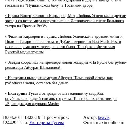
• Яна Рудковская, Севиль, Юлия Хадарцева и другие звёзды стали
гостями на “Пушкинском балу” в Гостином дворе
• Ирина Винер, Филипп Киркоров, Мот, Любовь Успенская и другие
звезды со всего мира встретились на Исторической сцене Большого
театра на Премия BraVo
• Филипп Киркоров в перьях, Любовь Успенская в дерзком мини и
Полина Гагарина в золотом: в Дубае завершился Best Music Fest и
настало время посмотреть, как это было. Топ фото с фестиваля
Русской медиагруппы
• Звёзды собрались на премьере новой комедии «На Рубле без рубля»
режиссёра Айсурат Шамановой
• На экраны выходит комедия Айсурат Шамановой о том, как
рублёвская жена, осталась без денег
•
Екатерина Гусева
отпраздновала годовщину свадьбы,
опубликовав редкий снимок с мужем. Топ горячих фото звезды
«Бригады» для журнала Maxim
18.04.2011 13:06:19
| Просмотров:
Автор:
beavis
124429
Тэги:
Екатерина Гусева
Фото: maximonline.ru