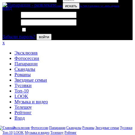
искать
вход
Логин:
Пароль:
Запомнить меня
Забыли пароль?
войти
x
Эксклюзив
Фотосессии
Папарацци
Скандалы
Романы
Звездные семьи
Тусовки
Топ-10
LOOK
Музыка и видео
Телешоу
Рейтинг
Вход
Эксклюзив
Фотосессии
Папарацци
Скандалы
Романы
Звездные семьи
Тусовки
Топ-10
LOOK
Музыка и видео
Телешоу
Рейтинг