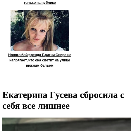
только на публике
Нового бойфренда Бритни Спирс не
напрягает, что она светит на улице
нижним бельем
Екатерина Гусева сбросила с
себя все лишнее