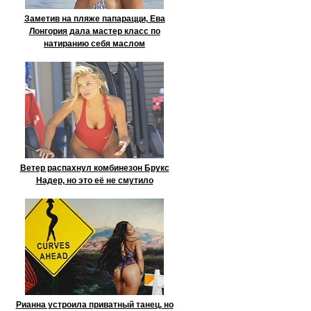
Заметив на пляже папарацци, Ева
Лонгория дала мастер класс по
натиранию себя маслом
Ветер распахнул комбинезон Брукс
Надер, но это её не смутило
Рианна устроила приватный танец, но