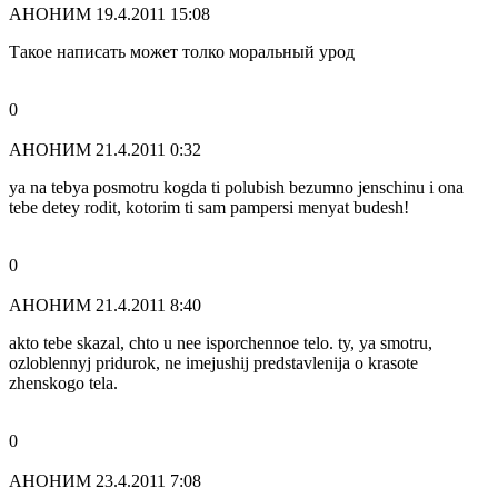
АНОНИМ
19.4.2011 15:08
Такое написать может толко моральный урод
0
АНОНИМ
21.4.2011 0:32
ya na tebya posmotru kogda ti polubish bezumno jenschinu i ona
tebe detey rodit, kotorim ti sam pampersi menyat budesh!
0
АНОНИМ
21.4.2011 8:40
akto tebe skazal, chto u nee isporchennoe telo. ty, ya smotru,
ozloblennyj pridurok, ne imejushij predstavlenija o krasote
zhenskogo tela.
0
АНОНИМ
23.4.2011 7:08