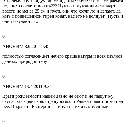
А почему нам придумали стандарты 90-60-90 и мы стараемся
под них соответствовать??? Нужно и мужчинам стандарт
ввести не менее 25 см и пусть они что хотят ,то и делают, да
хоть с подвешенной гирей ходят, нас это не волнует...Пусть и
они помучаются...
0
АНОНИМ
8.6.2011 9:45
полностью согласен,нет нечего краше натуры и всех изъянов
данных природой телу
0
АНОНИМ
19.4.2011 9:34
Враги рождаемости нашей давно не сеют и не пашут б/у
скупая за сырье-свою страну назвали Рашей и льют помои на
нее. И красота Екатерины -типун на их язык змеиный.
0