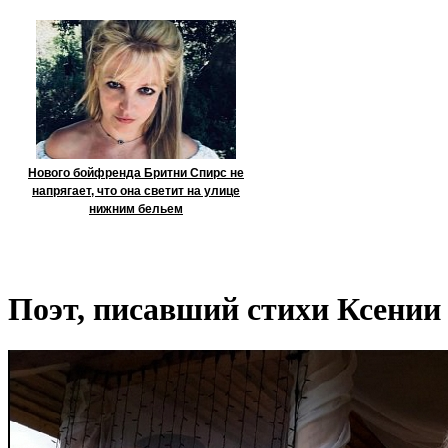
Нового бойфренда Бритни Спирс не
напрягает, что она светит на улице
нижним бельем
Поэт, писавший стихи Ксении