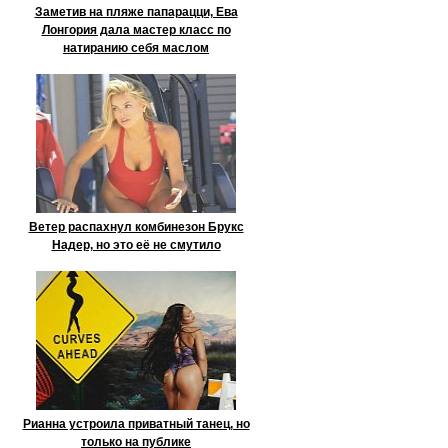
Заметив на пляже папарацци, Ева
Лонгория дала мастер класс по
натиранию себя маслом
Ветер распахнул комбинезон Брукс
Надер, но это её не смутило
Рианна устроила приватный танец, но
только на публике