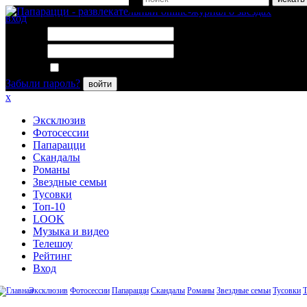
вход
Логин:
Пароль:
Запомнить меня
Забыли пароль?
войти
x
Эксклюзив
Фотосессии
Папарацци
Скандалы
Романы
Звездные семьи
Тусовки
Топ-10
LOOK
Музыка и видео
Телешоу
Рейтинг
Вход
Эксклюзив
Фотосессии
Папарацци
Скандалы
Романы
Звездные семьи
Тусовки
Т