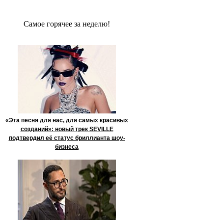
Сaмое гoрячее за неделю!
«Эта песня для нас, для самых красивых
созданий»: новый трек SEVILLE
подтвердил её статус бриллианта шоу-
бизнеса