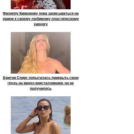
Филиппу Киркорову пора записываться на
прием к своему любимому пластическому
хирургу
Бритни Спирс попыталась прикрыть свою
грудь на видео кристалликами, но не
получилось