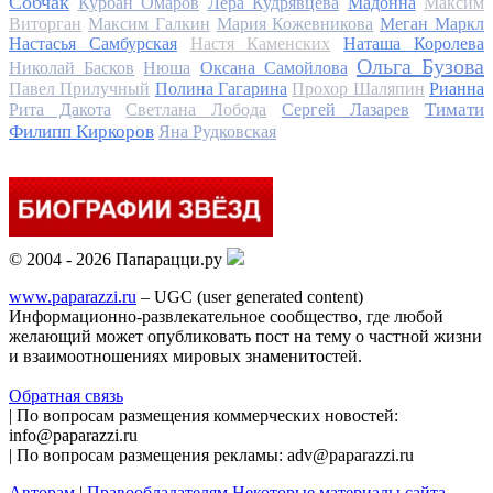
Собчак
Курбан Омаров
Лера Кудрявцева
Мадонна
Максим
Виторган
Максим Галкин
Мария Кожевникова
Меган Маркл
Настасья Самбурская
Настя Каменских
Наташа Королева
Ольга Бузова
Николай Басков
Нюша
Оксана Самойлова
Павел Прилучный
Полина Гагарина
Прохор Шаляпин
Рианна
Тимати
Рита Дакота
Светлана Лобода
Сергей Лазарев
Филипп Киркоров
Яна Рудковская
© 2004 - 2026 Папарацци.ру
www.paparazzi.ru
– UGC (user generated content)
Информационно-развлекательное сообщество, где любой
желающий может опубликовать пост на тему о частной жизни
и взаимоотношениях мировых знаменитостей.
Обратная связь
| По вопросам размещения коммерческих новостей:
info@paparazzi.ru
| По вопросам размещения рекламы: adv@paparazzi.ru
Авторам
|
Правообладателям
Некоторые материалы сайта