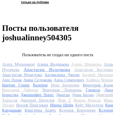
только на публике
Посты пользователя
joshualinney504305
Пользователь не создал ни одного поста
Алла
Агата Муцениеце
Алена Водонаева
Алена Шишкова
Анастасия Волочкова
Пугачева
Анастасия Костенко
Анастасия Решетова
Анджелина Джоли
Андрей Малахов
Анна Седокова
Ани Лорак
Анна Семенович
Анфиса Чехова
Виктория Боня
Бритни Спирс
Валерия
Вера Брежнева
Виктория Дайнеко
Виктория Лопырева
Глюкоза
Дана
Дмитрий
Борисова
Дженнифер Лопес
Джиган
Дима Билан
Дом 2
Тарасов
Дмитрий Шепелев
Жанна Фриске
Иван
Ургант
Иосиф Пригожин
Ирина Шейк
Кейт Миддлтон
Ким
Ксения Бородина
Ксения
Кардашьян
Кристина Асмус