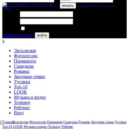
искать
вход
Логин:
Пароль:
Запомнить меня
Забыли пароль?
войти
x
Эксклюзив
Фотосессии
Папарацци
Скандалы
Романы
Звездные семьи
Тусовки
Топ-10
LOOK
Музыка и видео
Телешоу
Рейтинг
Вход
Эксклюзив
Фотосессии
Папарацци
Скандалы
Романы
Звездные семьи
Тусовки
Топ-10
LOOK
Музыка и видео
Телешоу
Рейтинг