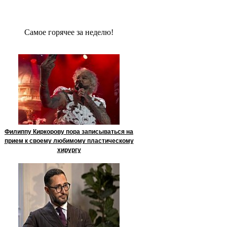
Сaмое гoрячее за неделю!
Филиппу Киркорову пора записываться на
прием к своему любимому пластическому
хирургу