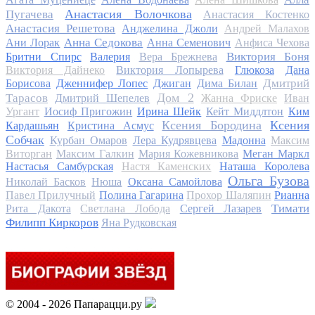
Анастасия Волочкова
Пугачева
Анастасия Костенко
Анастасия Решетова
Анджелина Джоли
Андрей Малахов
Анна Седокова
Ани Лорак
Анна Семенович
Анфиса Чехова
Виктория Боня
Бритни Спирс
Валерия
Вера Брежнева
Виктория Дайнеко
Виктория Лопырева
Глюкоза
Дана
Дмитрий
Борисова
Дженнифер Лопес
Джиган
Дима Билан
Дом 2
Тарасов
Дмитрий Шепелев
Жанна Фриске
Иван
Ургант
Иосиф Пригожин
Ирина Шейк
Кейт Миддлтон
Ким
Ксения Бородина
Ксения
Кардашьян
Кристина Асмус
Собчак
Курбан Омаров
Лера Кудрявцева
Мадонна
Максим
Виторган
Максим Галкин
Мария Кожевникова
Меган Маркл
Настасья Самбурская
Настя Каменских
Наташа Королева
Ольга Бузова
Николай Басков
Нюша
Оксана Самойлова
Павел Прилучный
Полина Гагарина
Прохор Шаляпин
Рианна
Тимати
Рита Дакота
Светлана Лобода
Сергей Лазарев
Филипп Киркоров
Яна Рудковская
© 2004 - 2026 Папарацци.ру