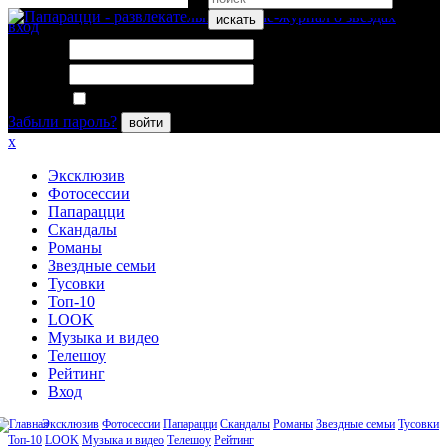
искать
вход
Логин:
Пароль:
Запомнить меня
Забыли пароль?
войти
x
Эксклюзив
Фотосессии
Папарацци
Скандалы
Романы
Звездные семьи
Тусовки
Топ-10
LOOK
Музыка и видео
Телешоу
Рейтинг
Вход
Эксклюзив
Фотосессии
Папарацци
Скандалы
Романы
Звездные семьи
Тусовки
Топ-10
LOOK
Музыка и видео
Телешоу
Рейтинг