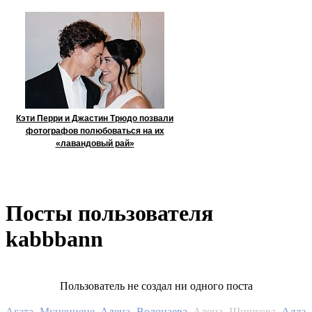
Кэти Перри и Джастин Трюдо позвали
фотографов полюбоваться на их
«лавандовый рай»
Посты пользователя
kabbbann
Пользователь не создал ни одного поста
Алла
Агата Муцениеце
Алена Водонаева
Алена Шишкова