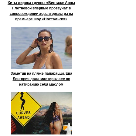
Хиты лидера группы «Винтаж» Анны
Плетневой впервые прозвучат в
сопровождении хора и оркестра на
премьере шоу «Ностальгия»
Заметив на пляже папарацци, Ева
Лонгория дала мастер класс по
натиранию себя маслом