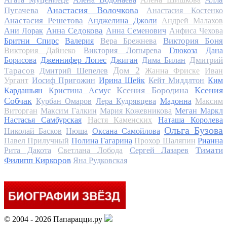
Анастасия Волочкова
Пугачева
Анастасия Костенко
Анастасия Решетова
Анджелина Джоли
Андрей Малахов
Анна Седокова
Ани Лорак
Анна Семенович
Анфиса Чехова
Виктория Боня
Бритни Спирс
Валерия
Вера Брежнева
Виктория Дайнеко
Виктория Лопырева
Глюкоза
Дана
Дмитрий
Борисова
Дженнифер Лопес
Джиган
Дима Билан
Дом 2
Тарасов
Дмитрий Шепелев
Жанна Фриске
Иван
Ургант
Иосиф Пригожин
Ирина Шейк
Кейт Миддлтон
Ким
Ксения Бородина
Ксения
Кардашьян
Кристина Асмус
Собчак
Курбан Омаров
Лера Кудрявцева
Мадонна
Максим
Виторган
Максим Галкин
Мария Кожевникова
Меган Маркл
Настасья Самбурская
Настя Каменских
Наташа Королева
Ольга Бузова
Николай Басков
Нюша
Оксана Самойлова
Павел Прилучный
Полина Гагарина
Прохор Шаляпин
Рианна
Тимати
Рита Дакота
Светлана Лобода
Сергей Лазарев
Филипп Киркоров
Яна Рудковская
© 2004 - 2026 Папарацци.ру