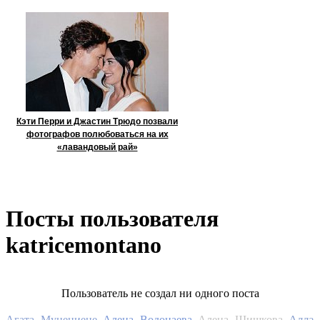
Кэти Перри и Джастин Трюдо позвали
фотографов полюбоваться на их
«лавандовый рай»
Посты пользователя
katricemontano
Пользователь не создал ни одного поста
Алла
Агата Муцениеце
Алена Водонаева
Алена Шишкова