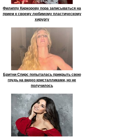
Филиппу Киркорову пора записываться на
прием к своему любимому пластическому
хирургу
Бритни Спирс попыталась прикрыть свою
грудь на видео кристалликами, но не
получилось