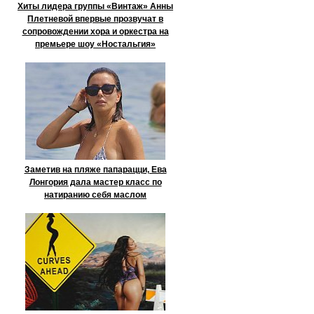
Хиты лидера группы «Винтаж» Анны
Плетневой впервые прозвучат в
сопровождении хора и оркестра на
премьере шоу «Ностальгия»
Заметив на пляже папарацци, Ева
Лонгория дала мастер класс по
натиранию себя маслом