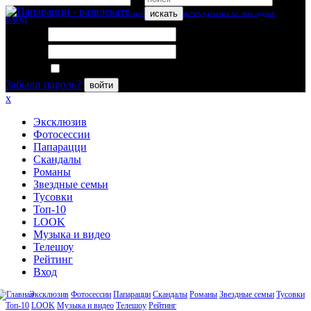
искать
вход
Логин:
Пароль:
Запомнить меня
Забыли пароль?
войти
x
Эксклюзив
Фотосессии
Папарацци
Скандалы
Романы
Звездные семьи
Тусовки
Топ-10
LOOK
Музыка и видео
Телешоу
Рейтинг
Вход
Эксклюзив
Фотосессии
Папарацци
Скандалы
Романы
Звездные семьи
Тусовки
Топ-10
LOOK
Музыка и видео
Телешоу
Рейтинг