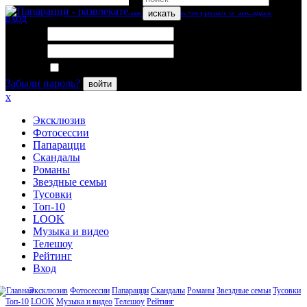
искать
вход
Логин:
Пароль:
Запомнить меня
Забыли пароль?
войти
x
Эксклюзив
Фотосессии
Папарацци
Скандалы
Романы
Звездные семьи
Тусовки
Топ-10
LOOK
Музыка и видео
Телешоу
Рейтинг
Вход
Эксклюзив
Фотосессии
Папарацци
Скандалы
Романы
Звездные семьи
Тусовки
Топ-10
LOOK
Музыка и видео
Телешоу
Рейтинг