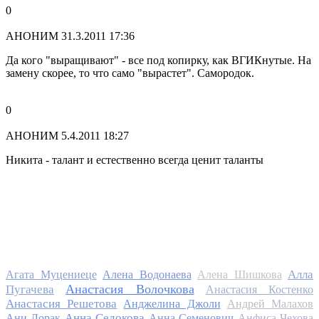
0
АНОНИМ
31.3.2011 17:36
Да кого "выращивают" - все под копирку, как ВГИКнутые. На
замену скорее, то что само "вырастет". Самородок.
0
АНОНИМ
5.4.2011 18:27
Никита - талант и естественно всегда ценит таланты
Алла
Агата Муцениеце
Алена Водонаева
Алена Шишкова
Анастасия Волочкова
Пугачева
Анастасия Костенко
Анастасия Решетова
Анджелина Джоли
Андрей Малахов
Анна Седокова
Ани Лорак
Анна Семенович
Анфиса Чехова