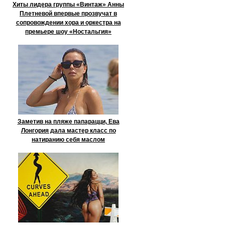
Хиты лидера группы «Винтаж» Анны
Плетневой впервые прозвучат в
сопровождении хора и оркестра на
премьере шоу «Ностальгия»
Заметив на пляже папарацци, Ева
Лонгория дала мастер класс по
натиранию себя маслом