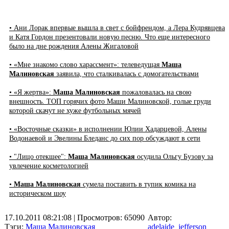
• Ани Лорак впервые вышла в свет с бойфрендом, а Лера Кудрявцева
и Катя Гордон презентовали новую песню. Что еще интересного
было на дне рождения Алены Жигаловой
• «Мне знакомо слово харассмент»: телеведущая
Маша
Малиновская
заявила, что сталкивалась с домогательствами
• «Я жертва»:
Маша Малиновская
пожаловалась на свою
внешность. ТОП горячих фото Маши Малиновской, голые груди
которой скачут не хуже футбольных мячей
• «Восточные сказки» в исполнении Юлии Хадарцевой, Алены
Водонаевой и Эвелины Бледанс до сих пор обсуждают в сети
• "Лицо отекшее":
Маша Малиновская
осудила Ольгу Бузову за
увлечение косметологией
•
Маша Малиновская
сумела поставить в тупик комика на
историческом шоу
17.10.2011 08:21:08
| Просмотров: 65090
Автор:
Тэги:
Маша Малиновская
adelaide_jefferson