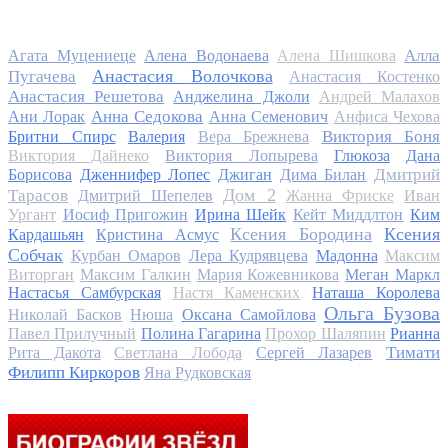
Алла
Агата Муцениеце
Алена Водонаева
Алена Шишкова
Анастасия Волочкова
Пугачева
Анастасия Костенко
Анастасия Решетова
Анджелина Джоли
Андрей Малахов
Анна Седокова
Ани Лорак
Анна Семенович
Анфиса Чехова
Виктория Боня
Бритни Спирс
Валерия
Вера Брежнева
Виктория Дайнеко
Виктория Лопырева
Глюкоза
Дана
Дмитрий
Борисова
Дженнифер Лопес
Джиган
Дима Билан
Дом 2
Тарасов
Дмитрий Шепелев
Жанна Фриске
Иван
Ургант
Иосиф Пригожин
Ирина Шейк
Кейт Миддлтон
Ким
Ксения Бородина
Ксения
Кардашьян
Кристина Асмус
Собчак
Курбан Омаров
Лера Кудрявцева
Мадонна
Максим
Виторган
Максим Галкин
Мария Кожевникова
Меган Маркл
Настасья Самбурская
Настя Каменских
Наташа Королева
Ольга Бузова
Николай Басков
Нюша
Оксана Самойлова
Павел Прилучный
Полина Гагарина
Прохор Шаляпин
Рианна
Тимати
Рита Дакота
Светлана Лобода
Сергей Лазарев
Филипп Киркоров
Яна Рудковская