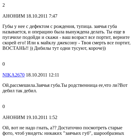
2
АНОНИМ
18.10.2011 7:47
Губы у нее с дефектом с рождения, тупица. заячья губа
называется, и операцию была вынуждена делать. Ты еще в
пугачихе подойди и скажи - ваш возраст все портит, верните
скорей его! Или к майклу джексону - Твоя смерть все портит,
ВОСТАНЬ!! )) Дибилы тут одни тусуют, короче))
0
NIKA2670
18.10.2011 12:11
Ой,рассмешила.Заячья губа.Ты родственница ее,что ли?Вот
дебил так дебил.
0
АНОНИМ
19.10.2011 1:52
Ой, вот не надо гнать, а?? Достаточно посмотреть старые
фото, чтоб увидеть: никаких "заячьих губ", шарообразных