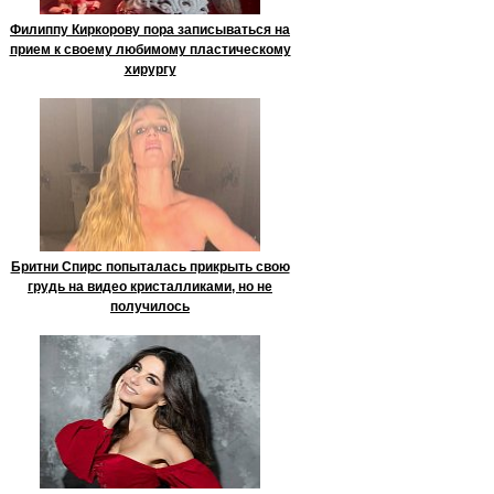
Филиппу Киркорову пора записываться на
прием к своему любимому пластическому
хирургу
Бритни Спирс попыталась прикрыть свою
грудь на видео кристалликами, но не
получилось