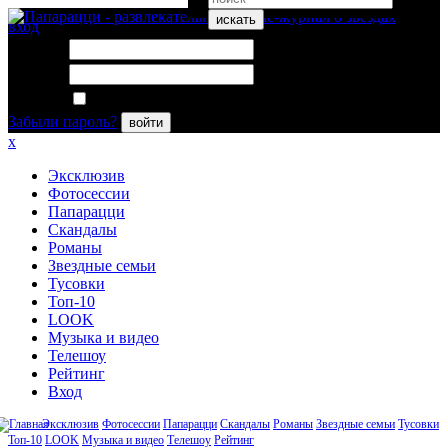
искать
вход
Логин:
Пароль:
Запомнить меня
Забыли пароль?
войти
x
Эксклюзив
Фотосессии
Папарацци
Скандалы
Романы
Звездные семьи
Тусовки
Топ-10
LOOK
Музыка и видео
Телешоу
Рейтинг
Вход
Эксклюзив
Фотосессии
Папарацци
Скандалы
Романы
Звездные семьи
Тусовки
Топ-10
LOOK
Музыка и видео
Телешоу
Рейтинг