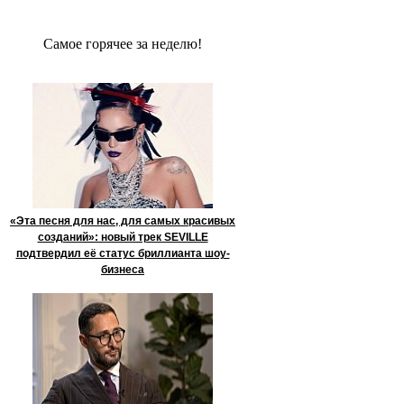
Сaмое гoрячее за неделю!
«Эта песня для нас, для самых красивых
созданий»: новый трек SEVILLE
подтвердил её статус бриллианта шоу-
бизнеса