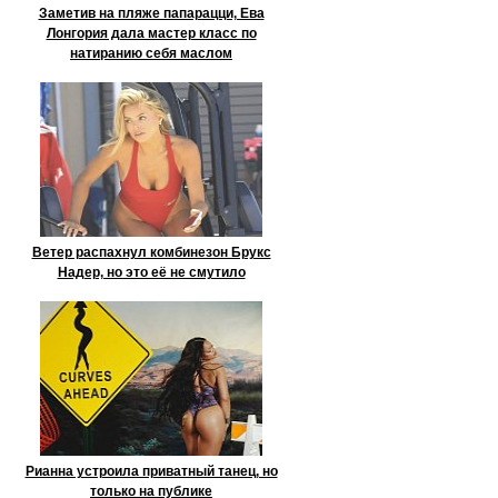
Заметив на пляже папарацци, Ева
Лонгория дала мастер класс по
натиранию себя маслом
Ветер распахнул комбинезон Брукс
Надер, но это её не смутило
Рианна устроила приватный танец, но
только на публике