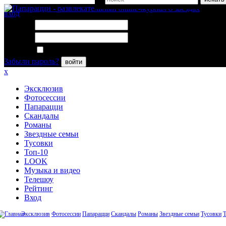
вход
Логин:
Пароль:
Запомнить меня
Забыли пароль?
войти
x
Эксклюзив
Фотосессии
Папарацци
Скандалы
Романы
Звездные семьи
Тусовки
Топ-10
LOOK
Музыка и видео
Телешоу
Рейтинг
Вход
Эксклюзив
Фотосессии
Папарацци
Скандалы
Романы
Звездные семьи
Тусовки
Т