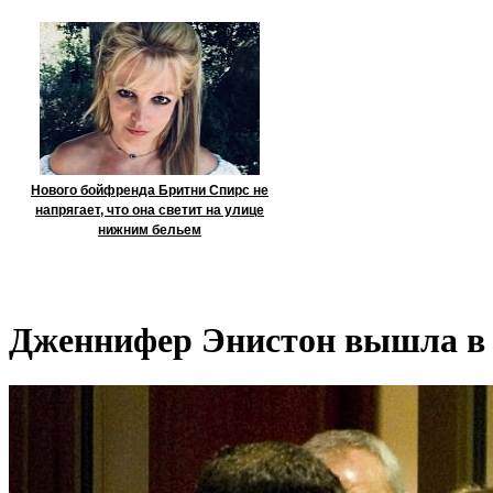
Нового бойфренда Бритни Спирс не
напрягает, что она светит на улице
нижним бельем
Дженнифер Энистон вышла в 