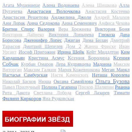
Алла
Агата Муцениеце
Алена Водонаева
Алена Шишкова
Анастасия Волочкова
Пугачева
Анастасия Костенко
Анастасия Решетова
Анджелина Джоли
Андрей Малахов
Анна Седокова
Ани Лорак
Анна Семенович
Анфиса Чехова
Виктория Боня
Бритни Спирс
Валерия
Вера Брежнева
Виктория Дайнеко
Виктория Лопырева
Глюкоза
Дана
Дмитрий
Борисова
Дженнифер Лопес
Джиган
Дима Билан
Дом 2
Тарасов
Дмитрий Шепелев
Жанна Фриске
Иван
Ургант
Иосиф Пригожин
Ирина Шейк
Кейт Миддлтон
Ким
Ксения Бородина
Ксения
Кардашьян
Кристина Асмус
Собчак
Курбан Омаров
Лера Кудрявцева
Мадонна
Максим
Виторган
Максим Галкин
Мария Кожевникова
Меган Маркл
Настасья Самбурская
Настя Каменских
Наташа Королева
Ольга Бузова
Николай Басков
Нюша
Оксана Самойлова
Павел Прилучный
Полина Гагарина
Прохор Шаляпин
Рианна
Тимати
Рита Дакота
Светлана Лобода
Сергей Лазарев
Филипп Киркоров
Яна Рудковская