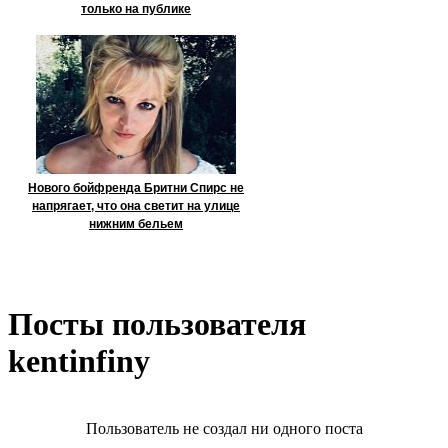
только на публике
Нового бойфренда Бритни Спирс не
напрягает, что она светит на улице
нижним бельем
Посты пользователя
kentinfinу
Пользователь не создал ни одного поста