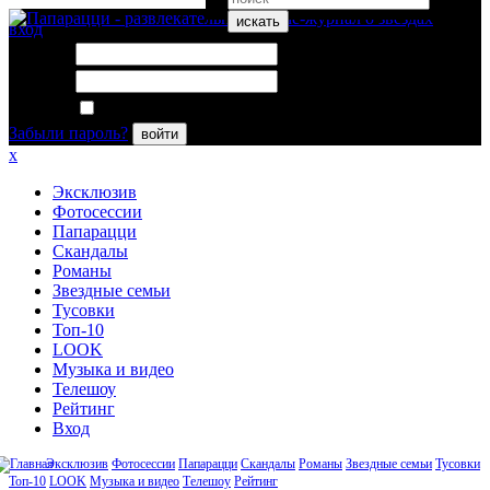
искать
вход
Логин:
Пароль:
Запомнить меня
Забыли пароль?
войти
x
Эксклюзив
Фотосессии
Папарацци
Скандалы
Романы
Звездные семьи
Тусовки
Топ-10
LOOK
Музыка и видео
Телешоу
Рейтинг
Вход
Эксклюзив
Фотосессии
Папарацци
Скандалы
Романы
Звездные семьи
Тусовки
Топ-10
LOOK
Музыка и видео
Телешоу
Рейтинг