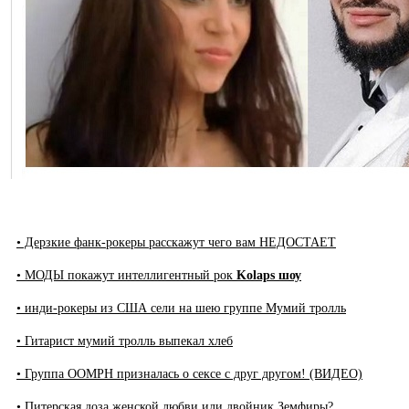
• Дерзкие фанк-рокеры расскажут чего вам НЕДОСТАЕТ
• МОДЫ покажут интеллигентный рок
Kolaps шоу
• инди-рокеры из США сели на шею группе Мумий тролль
• Гитарист мумий тролль выпекал хлеб
• Группа OOMPH призналась о сексе с друг другом! (ВИДЕО)
• Питерская доза женской любви или двойник Земфиры?