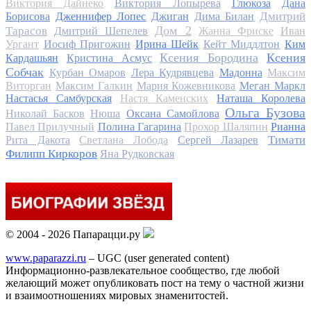
Виктория Дайнеко
Виктория Лопырева
Глюкоза
Дана
Дмитрий
Борисова
Дженнифер Лопес
Джиган
Дима Билан
Дом 2
Тарасов
Дмитрий Шепелев
Жанна Фриске
Иван
Ургант
Иосиф Пригожин
Ирина Шейк
Кейт Миддлтон
Ким
Ксения Бородина
Ксения
Кардашьян
Кристина Асмус
Собчак
Курбан Омаров
Лера Кудрявцева
Мадонна
Максим
Виторган
Максим Галкин
Мария Кожевникова
Меган Маркл
Настасья Самбурская
Настя Каменских
Наташа Королева
Ольга Бузова
Николай Басков
Нюша
Оксана Самойлова
Павел Прилучный
Полина Гагарина
Прохор Шаляпин
Рианна
Тимати
Рита Дакота
Светлана Лобода
Сергей Лазарев
Филипп Киркоров
Яна Рудковская
© 2004 - 2026 Папарацци.ру
www.paparazzi.ru
– UGC (user generated content)
Информационно-развлекательное сообщество, где любой
желающий может опубликовать пост на тему о частной жизни
и взаимоотношениях мировых знаменитостей.