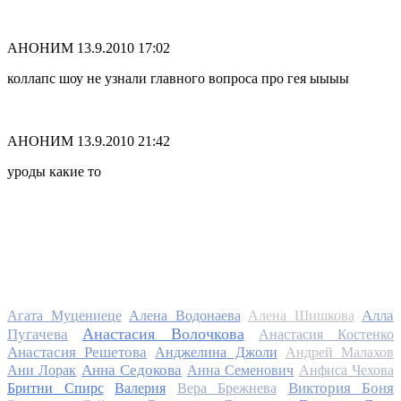
АНОНИМ
13.9.2010 17:02
коллапс шоу не узнали главного вопроса про гея ыыыы
АНОНИМ
13.9.2010 21:42
уроды какие то
Алла
Агата Муцениеце
Алена Водонаева
Алена Шишкова
Анастасия Волочкова
Пугачева
Анастасия Костенко
Анастасия Решетова
Анджелина Джоли
Андрей Малахов
Анна Седокова
Ани Лорак
Анна Семенович
Анфиса Чехова
Виктория Боня
Бритни Спирс
Валерия
Вера Брежнева