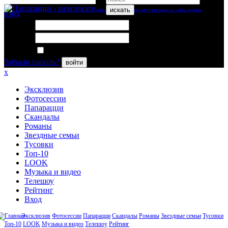
искать
вход
Логин:
Пароль:
Запомнить меня
Забыли пароль?
войти
x
Эксклюзив
Фотосессии
Папарацци
Скандалы
Романы
Звездные семьи
Тусовки
Топ-10
LOOK
Музыка и видео
Телешоу
Рейтинг
Вход
Эксклюзив
Фотосессии
Папарацци
Скандалы
Романы
Звездные семьи
Тусовки
Топ-10
LOOK
Музыка и видео
Телешоу
Рейтинг