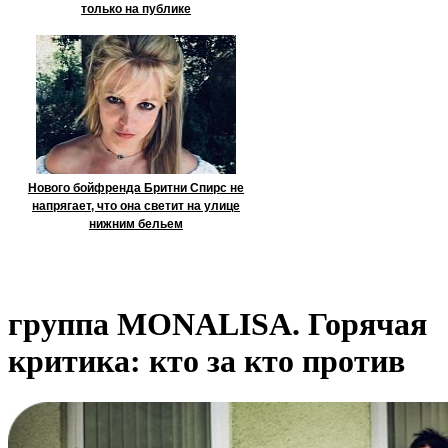
только на публике
Нового бойфренда Бритни Спирс не
напрягает, что она светит на улице
нижним бельем
группа MONALISA. Горячая
критика: кто за кто против