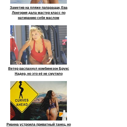
Заметив на пляже папарацци, Ева
Лонгория дала мастер класс по
натиранию себя маслом
Ветер распахнул комбинезон Брукс
Надер, но это её не смутило
Рианна устроила приватный танец, но